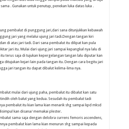
sama . Gunakan untuk penutup, penekan luka datas luka .
jung pembalut di punggung jari,dari sana ditunjukkan kebawah
ggung jari yang melalui ujung jari tadi.Dengan tangan kiri
 di atas jari tadi. Dari sana pembalut itu dilipat kan pula
itar jari itu. Mulai dari ujung jari sampai kepangkal nya lalu di
i itu terus saja di tujukan kepergelangan tangan lalu diputar kan
a ditujukan kejari lain pada tangan itu. Dengan cara begitu jari
gga jari tangan itu dapat dibalut kelima-lima nya.
balut mulai dari ujung paha, pembalut itu dibalut kan satu
tindih oleh balut yang kedua. Sesudah itu pembalut tadi
n nya pembalut itu kian lama kian menarik shg sampai kpd mksd
disimpul kan disana/ memakai plester.
pembalut sama saja dengan delobra currens femoris ascendens,
annya pembalut kian lama kian menurun shg sampai kepada