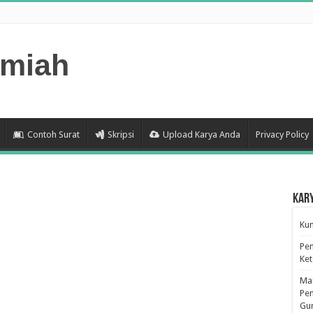
lmiah
Contoh Surat
Skripsi
Upload Karya Anda
Privacy Policy
Kar
Kum
Pen
Ke
Man
Pen
Gu