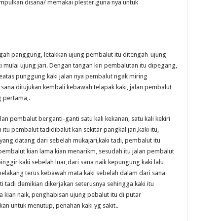
impulkan disana/ memakai plester.guna nya untuk
tengah panggung, letakkan ujung pembalut itu ditengah-ujung
 mulai ujung jari. Dengan tangan kiri pembalutan itu dipegang,
keatas punggung kaki jalan nya pembalut ngak miring
sana ditujukan kembali kebawah telapak kaki, jalan pembalut
g pertama,.
an pembalut berganti-ganti satu kali kekanan, satu kali kekiri
 itu pembalut tadidibalut kan sekitar pangkal jari,kaki itu,
ang datang dari sebelah mukajari,kaki tadi, pembalut itu
an pembalut kian lama kian menarikm, sesudah itu jalan pembalut
nggir kaki sebelah luar,dari sana naik kepungung kaki lalu
belakang terus kebawah mata kaki sebelah dalam dari sana
i tadi demikian dikerjakan seterusnya sehingga kaki itu
ma kian naik, penghabisan ujung pebalut itu di putar
kan untuk menutup, penahan kaki yg sakit..