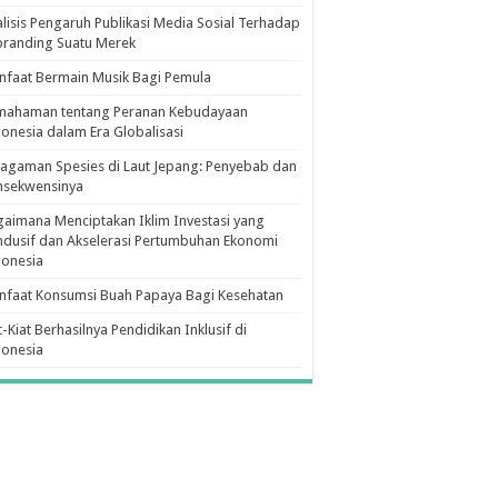
lisis Pengaruh Publikasi Media Sosial Terhadap
branding Suatu Merek
faat Bermain Musik Bagi Pemula
mahaman tentang Peranan Kebudayaan
onesia dalam Era Globalisasi
agaman Spesies di Laut Jepang: Penyebab dan
nsekwensinya
aimana Menciptakan Iklim Investasi yang
dusif dan Akselerasi Pertumbuhan Ekonomi
donesia
nfaat Konsumsi Buah Papaya Bagi Kesehatan
t-Kiat Berhasilnya Pendidikan Inklusif di
donesia