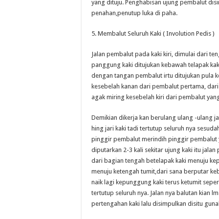
yang dituju. Penghabisan ujung pembalut dis
penahan,penutup luka di paha.
5. Membalut Seluruh Kaki ( Involution Pedis )
Jalan pembalut pada kaki kiri, dimulai dari 
panggung kaki ditujukan kebawah telapak kaki
dengan tangan pembalut irtu ditujukan pula 
kesebelah kanan dari pembalut pertama, dari 
agak miring kesebelah kiri dari pembalut yan
Demikian dikerja kan berulang ulang -ulang jal
hing jari kaki tadi tertutup seluruh nya sesudah
pinggir pembalut merindih pinggir pembalut y
diputarkan 2-3 kali sekitar ujung kaki itu jal
dari bagian tengah betelapak kaki menuju kepi
menuju ketengah tumit,dari sana berputar ke
naik lagi kepunggung kaki terus ketumit sepert
tertutup seluruh nya. Jalan nya balutan kian l
pertengahan kaki lalu disimpulkan disitu guna