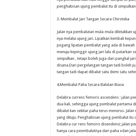
penghabisan ujung pembalut itu di simpulkan 
3. Membalut Jari Tangan Secara Chiroteka
Jalan nya pembalutan mula-mula diletakkan u
nya melalui ujung jari. Lipatkan kembali kepun
pegang lipatan pembalut yang ada di bawah dan
menuju kepinggir ujung jari lalu di putarkan sek
simpulkan , tetapi boleh juga dari pangkal jar
disana.Dari pergelangan tangan tadi boleh jug
tangan tadi dapat dibalut satu demi satu sehin
4.Membalut Paha Secara Balutan Biasa
Delabra currens femoris ascendens : jalan pem
dua kali, sehingga ujung pembalut pertama di
dibalut kan sekitar paha terus menerus. Jala
yang dituju. Penghabisan ujung pembalut itu 
Delabra cur rens femoris disendensi; jalan 
hanya cara peembalutnya dari paha xdan jal