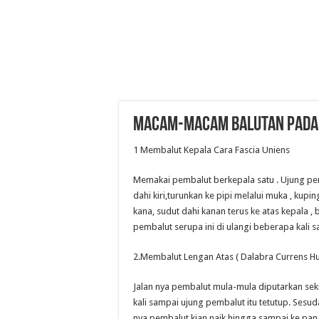
Macam-Macam Balutan Pada
1 Membalut Kepala Cara Fascia Uniens
Memakai pembalut berkepala satu . Ujung pemb
dahi kiri,turunkan ke pipi melalui muka , kupi
kana, sudut dahi kanan terus ke atas kepala 
pembalut serupa ini di ulangi beberapa kali 
2.Membalut Lengan Atas ( Dalabra Currens H
Jalan nya pembalut mula-mula diputarkan sekit
kali sampai ujung pembalut itu tetutup. Sesuda
nya pembalut kian naik hingga sampai ke pan