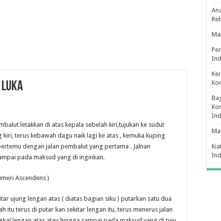
Ana
Re
Man
Pe
Ind
Ker
Ko
 Luka
Bag
Kon
In
alut letakkan di atas kepala sebelah kiri,tujukan ke sudut
Ma
ng kiri, terus kebawah dagu naik lagi ke atas , kemuka kuping
, bertemu dengan jalan pembalut yang pertama . Jalnan
Kia
In
sampai pada maksud yang di inginkan.
umeri Ascendens )
ar ujung lengan atas ( diatas bagian siku ) putarkan satu dua
h itu terus di putar kan sekitar lengan itu, terus menerus jalan
gkal lengan atas atau hingga sampai pada maksud yang di tuju