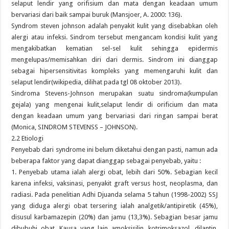
selaput lendir yang orifisium dan mata dengan keadaan umum
bervariasi dari baik sampai buruk (Mansjoer, A. 2000: 136).
Syndrom steven johnson adalah penyakit kulit yang disebabkan oleh
alergi atau infeksi. Sindrom tersebut mengancam kondisi kulit yang
mengakibatkan kematian sel-sel kulit sehingga epidermis
mengelupas/memisahkan diri dari dermis. Sindrom ini dianggap
sebagai hipersensitivitas kompleks yang memengaruhi kulit dan
selaput lendir(wikipedia, dilihat pada tgl 08 oktober 2013).
Sindroma Stevens-Johnson merupakan suatu sindroma(kumpulan
gejala) yang mengenai kulit,selaput lendir di orificium dan mata
dengan keadaan umum yang bervariasi dari ringan sampai berat
(Monica, SINDROM STEVENSS – JOHNSON).
2.2 Etiologi
Penyebab dari syndrome ini belum diketahui dengan pasti, namun ada
beberapa faktor yang dapat dianggap sebagai penyebab, yaitu :
1. Penyebab utama ialah alergi obat, lebih dari 50%. Sebagian kecil
karena infeksi, vaksinasi, penyakit graft versus host, neoplasma, dan
radiasi. Pada penelitian Adhi Djuanda selama 5 tahun (1998-2002) SSJ
yang diduga alergi obat tersering ialah analgetik/antipiretik (45%),
disusul karbamazepin (20%) dan jamu (13,3%). Sebagian besar jamu
dibubuhi obat. Kausa yang lain amoksisilin, kotrimoksazol, dilantin,