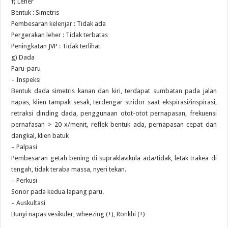
f) Leher
Bentuk : Simetris
Pembesaran kelenjar : Tidak ada
Pergerakan leher : Tidak terbatas
Peningkatan JVP : Tidak terlihat
g) Dada
Paru-paru
– Inspeksi
Bentuk dada simetris kanan dan kiri, terdapat sumbatan pada jalan
napas, klien tampak sesak, terdengar stridor saat ekspirasi/inspirasi,
retraksi dinding dada, penggunaan otot-otot pernapasan, frekuensi
pernafasan > 20 x/menit, reflek bentuk ada, pernapasan cepat dan
dangkal, klien batuk
– Palpasi
Pembesaran getah bening di supraklavikula ada/tidak, letak trakea di
tengah, tidak teraba massa, nyeri tekan.
– Perkusi
Sonor pada kedua lapang paru.
– Auskultasi
Bunyi napas vesikuler, wheezing (+), Ronkhi (+)