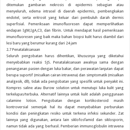
ditemukan gambaran nekrosis di epidermis sebagian atau
menyeluruh, edema intrasel di daerah epidermis, pembengkakan
endotel, serta eritrosit yang keluar dari pembuluh darah dermis
superfisial. Pemeriksaan imunofluoresen dapat memperlihatkan
endapan IgM,IgA,C3, dan fibrin. Untuk mendapat hasil pemeriksaan
imunofluoresen yang baik maka bahan biopsi kulit harus diambil dari
lesi baru yang berumur kurang dari 24 jam
2.7 Penatalaksanaan
Seluruh pengobatan harus dihentikan, khususnya yang diketahui
menyebabkan reaksi SJS. Penatalaksanaan awalnya sama dengan
penanganan pasien dengan luka bakar, dan perawatan lanjutan dapat
berupa suportif (misalkan cairan intravena) dan simptomatik (misalkan
analgesik, dll), tidak ada pengobatan yang spesifik untuk penyakit ini.
Kompres saline atau Burow solution untuk menutupi luka kulit yang
terkelupas/terbuka. Alternatif lainnya untuk kulit adalah penggunaan
calamine lotion. Pengobatan dengan kortikosteroid masih
kontroversial semenjak hal itu dapat menyebabkan perburukan
kondisi dan peningkatan resiko untuk terkena infeksi sekunder. Zat
lainnya yang digunakan, antara lain siklofosfamid dan siklosporin,
namun tidak ada yang berhasil. Pemberian immunoglobulin intravena