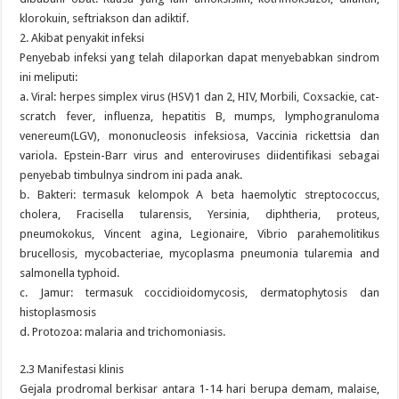
klorokuin, seftriakson dan adiktif.
2. Akibat penyakit infeksi
Penyebab infeksi yang telah dilaporkan dapat menyebabkan sindrom
ini meliputi:
a. Viral: herpes simplex virus (HSV)1 dan 2, HIV, Morbili, Coxsackie, cat-
scratch fever, influenza, hepatitis B, mumps, lymphogranuloma
venereum(LGV), mononucleosis infeksiosa, Vaccinia rickettsia dan
variola. Epstein-Barr virus and enteroviruses diidentifikasi sebagai
penyebab timbulnya sindrom ini pada anak.
b. Bakteri: termasuk kelompok A beta haemolytic streptococcus,
cholera, Fracisella tularensis, Yersinia, diphtheria, proteus,
pneumokokus, Vincent agina, Legionaire, Vibrio parahemolitikus
brucellosis, mycobacteriae, mycoplasma pneumonia tularemia and
salmonella typhoid.
c. Jamur: termasuk coccidioidomycosis, dermatophytosis dan
histoplasmosis
d. Protozoa: malaria and trichomoniasis.
2.3 Manifestasi klinis
Gejala prodromal berkisar antara 1-14 hari berupa demam, malaise,