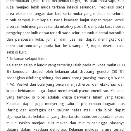
menimbulkan gejala fokal berbentuk target, iris, atau mata sapi. Kulit
juga menjadi lebih muda terkena infeksi sekunder. Predileksi pada
area ekstensor tangan dan kaki serta muka yang meluas ke seluruh
tubuh sampai kulit kepala. Pada keadaan lanjut dapat terjadi erosi,
ulserasi, kulit mengeluas (tanda nikolsky positif), dan pada kasus berat
pengelupasan kulit dapat terjadi pada seluruh tubuh disertai paronikia
dan pelepasan kuku. Jumlah dan luas lesi dapat meningkat dan
mencapai puncaknya pada hari ke-4 sampai 5, dapat disertai rasa
sakit di kulit.
2. Kelainan selaput lendir
Kelaianan selaput lendir yang tersering ialah pada mukosa mulut (100
%) kemudian disusul oleh kelainan alat dilubang genetol (50 %),
sedangkan dilubang hidung dan anus jarang (masing-masing 8 % dan
4 %). Vesikel dan bula yang pecah menjadi erosi dan ekskoriasi dan
krusta kehitaman. Juga dapat membentuk pseudomembran. Kelainan
yang tampak di bibir adalah krusta berwarna hitam yang tebal.
Kelainan dapat juga menyerang saluran pencernaan bagian atas
(faring dan esofagus) dan saluran nafas atas. Pada bibir dapat
dijumpai krusta kehitaman yang disertai stomatitis berat pada mukosa
mulut. Pasien menjadi sulit makan dan minum sehingga biasanya
datang dalam keadaan dehidrasi. Kelainan mukosa jarang terjadi