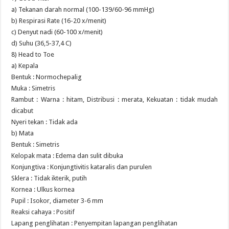
a) Tekanan darah normal (100-139/60-96 mmHg)
b) Respirasi Rate (16-20 x/menit)
c) Denyut nadi (60-100 x/menit)
d) Suhu (36,5-37,4 C)
8) Head to Toe
a) Kepala
Bentuk : Normochepalig
Muka : Simetris
Rambut : Warna : hitam, Distribusi : merata, Kekuatan : tidak mudah
dicabut
Nyeri tekan : Tidak ada
b) Mata
Bentuk : Simetris
Kelopak mata : Edema dan sulit dibuka
Konjungtiva : Konjungtivitis kataralis dan purulen
Sklera : Tidak ikterik, putih
Kornea : Ulkus kornea
Pupil : Isokor, diameter 3-6 mm
Reaksi cahaya : Positif
Lapang penglihatan : Penyempitan lapangan penglihatan