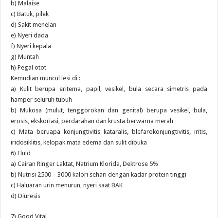
b) Malaise
c) Batuk, pilek
d) Sakit menelan
e) Nyeri dada
f) Nyeri kepala
g) Muntah
h) Pegal otot
Kemudian muncul lesi di :
a) Kulit berupa eritema, papil, vesikel, bula secara simetris pada
hamper seluruh tubuh
b) Mukosa (mulut, tenggorokan dan genital) berupa vesikel, bula,
erosis, ekskoriasi, perdarahan dan krusta berwarna merah
c) Mata beruapa konjungtivitis kataralis, blefarokonjungtivitis, iritis,
iridosiklitis, kelopak mata edema dan sulit dibuka
6) Fluid
a) Cairan Ringer Laktat, Natrium Klorida, Dektrose 5%
b) Nutrisi 2500 – 3000 kalori sehari dengan kadar protein tinggi
c) Haluaran urin menurun, nyeri saat BAK
d) Diuresis
7) Good Vital