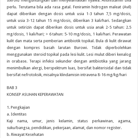
steroid menguntungkan dan menyelamatkan nyawa. Antihistamin bila
perlu. Terutama bila ada rasa gatal. Feniramin hidrogen maleat (Avil)
dapat diberikan dengan dosis untuk usia 1-3 tahun 7,5 mg/dosis,
untuk usia 3-12 tahun 15 mg/dosis, diberikan 3 kali/hari. Sedangkan
untuk setirizin dapat diberikan dosis untuk usia anak 2-5 tahun: 2.5
mg/dosis, 1 kali/hari; > 6 tahun: 5-10 mg/dosis, 1 kali/hari. Perawatan
kulit dan mata serta pemberian antibiotik topikal. Bula di kulit dirawat
dengan kompres basah larutan Burowi. Tidak diperbolehkan
menggunakan steroid topikal pada lesi kulit. Lesi mulut diberi kenalog
in orabase. Terapi infeksi sekunder dengan antibiotika yang jarang
menimbulkan alergi, berspektrum luas, bersifat bakterisidal dan tidak
bersifat nefrotoksik, misalnya klindamisin intravena 8-16 mg/kg/hari
BAB 3
KONSEP ASUHAN KEPERAWATAN
1. Pengkajian
a. Identitas
Kaji nama, umur, jenis kelamin, status perkawinan, agama,
suku/bangsa, pendidikan, pekerjaan, alamat, dan nomor register.
b. Riwayat Kesehatan