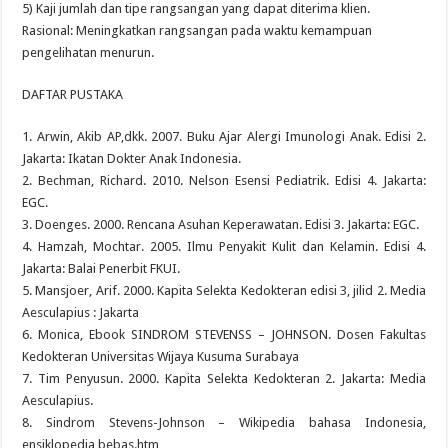
5) Kaji jumlah dan tipe rangsangan yang dapat diterima klien.
Rasional: Meningkatkan rangsangan pada waktu kemampuan
pengelihatan menurun.
DAFTAR PUSTAKA
1. Arwin, Akib AP,dkk. 2007. Buku Ajar Alergi Imunologi Anak. Edisi 2.
Jakarta: Ikatan Dokter Anak Indonesia.
2. Bechman, Richard. 2010. Nelson Esensi Pediatrik. Edisi 4. Jakarta:
EGC.
3. Doenges. 2000. Rencana Asuhan Keperawatan. Edisi 3. Jakarta: EGC.
4. Hamzah, Mochtar. 2005. Ilmu Penyakit Kulit dan Kelamin. Edisi 4.
Jakarta: Balai Penerbit FKUI.
5. Mansjoer, Arif. 2000. Kapita Selekta Kedokteran edisi 3, jilid 2. Media
Aesculapius : Jakarta
6. Monica, Ebook SINDROM STEVENSS – JOHNSON. Dosen Fakultas
Kedokteran Universitas Wijaya Kusuma Surabaya
7. Tim Penyusun. 2000. Kapita Selekta Kedokteran 2. Jakarta: Media
Aesculapius.
8. Sindrom Stevens-Johnson – Wikipedia bahasa Indonesia,
ensiklopedia bebas.htm