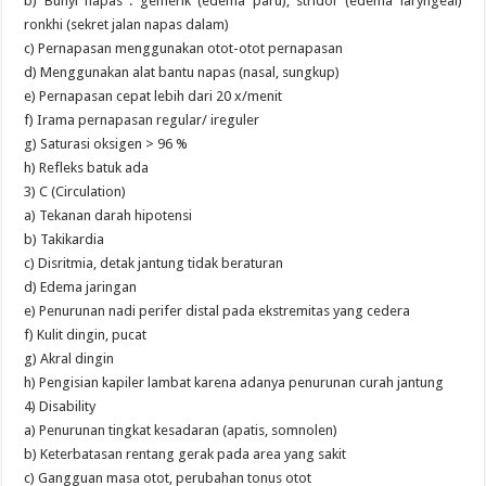
b) Bunyi napas : gemerik (edema paru), stridor (edema laryngeal)
ronkhi (sekret jalan napas dalam)
c) Pernapasan menggunakan otot-otot pernapasan
d) Menggunakan alat bantu napas (nasal, sungkup)
e) Pernapasan cepat lebih dari 20 x/menit
f) Irama pernapasan regular/ ireguler
g) Saturasi oksigen > 96 %
h) Refleks batuk ada
3) C (Circulation)
a) Tekanan darah hipotensi
b) Takikardia
c) Disritmia, detak jantung tidak beraturan
d) Edema jaringan
e) Penurunan nadi perifer distal pada ekstremitas yang cedera
f) Kulit dingin, pucat
g) Akral dingin
h) Pengisian kapiler lambat karena adanya penurunan curah jantung
4) Disability
a) Penurunan tingkat kesadaran (apatis, somnolen)
b) Keterbatasan rentang gerak pada area yang sakit
c) Gangguan masa otot, perubahan tonus otot