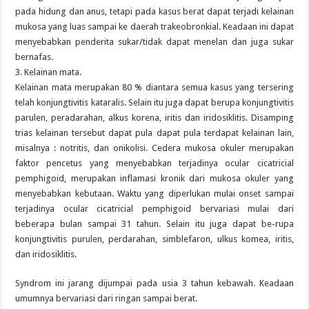
pada hidung dan anus, tetapi pada kasus berat dapat terjadi kelainan
mukosa yang luas sampai ke daerah trakeobronkial. Keadaan ini dapat
menyebabkan penderita sukar/tidak dapat menelan dan juga sukar
bernafas.
3. Kelainan mata.
Kelainan mata merupakan 80 % diantara semua kasus yang tersering
telah konjungtivitis kataralis. Selain itu juga dapat berupa konjungtivitis
parulen, peradarahan, alkus korena, iritis dan iridosiklitis. Disamping
trias kelainan tersebut dapat pula dapat pula terdapat kelainan lain,
misalnya : notritis, dan onikolisi. Cedera mukosa okuler merupakan
faktor pencetus yang menyebabkan terjadinya ocular cicatricial
pemphigoid, merupakan inflamasi kronik dari mukosa okuler yang
menyebabkan kebutaan. Waktu yang diperlukan mulai onset sampai
terjadinya ocular cicatricial pemphigoid bervariasi mulai dari
beberapa bulan sampai 31 tahun. Selain itu juga dapat be-rupa
konjungtivitis purulen, perdarahan, simblefaron, ulkus komea, iritis,
dan iridosiklitis.
Syndrom ini jarang dijumpai pada usia 3 tahun kebawah. Keadaan
umumnya bervariasi dari ringan sampai berat.