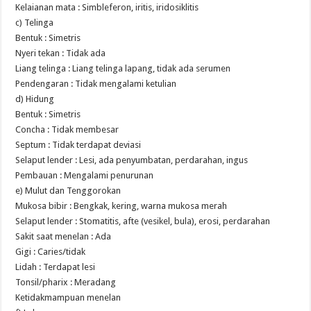
Kelaianan mata : Simbleferon, iritis, iridosiklitis
c) Telinga
Bentuk : Simetris
Nyeri tekan : Tidak ada
Liang telinga : Liang telinga lapang, tidak ada serumen
Pendengaran : Tidak mengalami ketulian
d) Hidung
Bentuk : Simetris
Concha : Tidak membesar
Septum : Tidak terdapat deviasi
Selaput lender : Lesi, ada penyumbatan, perdarahan, ingus
Pembauan : Mengalami penurunan
e) Mulut dan Tenggorokan
Mukosa bibir : Bengkak, kering, warna mukosa merah
Selaput lender : Stomatitis, afte (vesikel, bula), erosi, perdarahan
Sakit saat menelan : Ada
Gigi : Caries/tidak
Lidah : Terdapat lesi
Tonsil/pharix : Meradang
Ketidakmampuan menelan