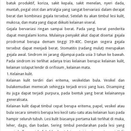
batuk produktif, koriza, sakit kepala, sakit menelan, nyeri dada,
muntah, pegal otot dan artralgia yang sangat bervariasi dalam derajat
berat dan kombinasi gejala tersebut. Setelah itu akan timbul lesi kulit,
mukosa, dan mata yang dapat diikuiti kelainan viseral.
Gejala bervariasi ringan sampai berat. Pada yang berat penderita
dapat mengalami koma. Mulainya penyakit akut dapat disertai gejala
prodromal berupa demam tinggi 39-40C. Dengan segera gejala
tersebut dapat menjadi berat. Stomatitis (radang mulut) merupakan
gejala awal. Sindrom ini jarang dijumpai pada usia 3 tahun ke bawah.
Pada sindrom ini terlihat adanya trias kelainan berupa: kelainan kulit,
kelainan solaput lendir di orifisium , kelainan mata.
1. Kelainan kulit.
Kelainan kulit terdiri dari eritema, vesikeldan bula. Vesikel dan
bulakemudian memecah sehingga terjadi erosi yang luas. Disamping
itu juga dapat terjadi purpura, pada bentuk yang berat kelainannya
generalisata.
Kelainan kulit dapat timbul cepat berupa eritema, papel, vesikel atau
bula secara simetris berupa lesi kecil satu-satu atau kelainan luas pada
hampir seluruh tubuh. Lesi kulit biasanya pertama kali terlihat di muka,
leher, dagu, dan badan. Sering timbul pendarahan pada lesi yang