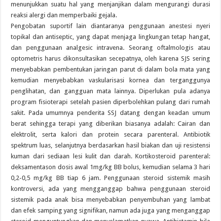
menunjukkan suatu hal yang menjanjikan dalam mengurangi durasi
reaksi alergi dan memperbaiki gejala.
Pengobatan suportif lain diantaranya penggunaan anestesi nyeri
topikal dan antiseptic, yang dapat menjaga lingkungan tetap hangat,
dan penggunaan analgesic intravena. Seorang oftalmologis atau
optometris harus dikonsultasikan secepatnya, oleh karena SJS sering
menyebabkan pembentukan jaringan parut di dalam bola mata yang
kemudian menyebabkan vaskularisasi kornea dan terganggunya
penglihatan, dan gangguan mata lainnya. Diperlukan pula adanya
program fisioterapi setelah pasien diperbolehkan pulang dari rumah
sakit. Pada umumnya penderita SSJ datang dengan keadan umum
berat sehingga terapi yang diberikan biasanya adalah: Cairan dan
elektrolit, serta kalori dan protein secara parenteral. Antibiotik
spektrum luas, selanjutnya berdasarkan hasil biakan dan uji resistensi
kuman dari sediaan lesi kulit dan darah. Kortikosteroid parenteral:
deksamentason dosis awal 1mg/kg BB bolus, kemudian selama 3 hari
0,2-0,5 mg/kg BB tiap 6 jam. Penggunaan steroid sistemik masih
kontroversi, ada yang mengganggap bahwa penggunaan steroid
sistemik pada anak bisa menyebabkan penyembuhan yang lambat
dan efek samping yang signifikan, namun ada juga yang menganggap