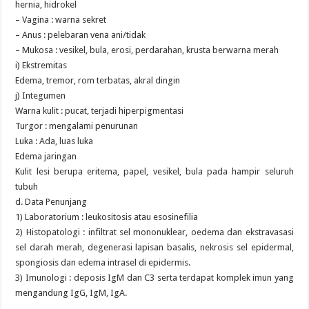
hernia, hidrokel
– Vagina : warna sekret
– Anus : pelebaran vena ani/tidak
– Mukosa : vesikel, bula, erosi, perdarahan, krusta berwarna merah
i) Ekstremitas
Edema, tremor, rom terbatas, akral dingin
j) Integumen
Warna kulit : pucat, terjadi hiperpigmentasi
Turgor : mengalami penurunan
Luka : Ada, luas luka
Edema jaringan
Kulit lesi berupa eritema, papel, vesikel, bula pada hampir seluruh
tubuh
d. Data Penunjang
1) Laboratorium : leukositosis atau esosinefilia
2) Histopatologi : infiltrat sel mononuklear, oedema dan ekstravasasi
sel darah merah, degenerasi lapisan basalis, nekrosis sel epidermal,
spongiosis dan edema intrasel di epidermis.
3) Imunologi : deposis IgM dan C3 serta terdapat komplek imun yang
mengandung IgG, IgM, IgA.