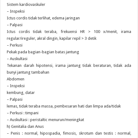
Sistem kardiovaskuler
– Inspeksi
Ictus cordis tidak terlihat, edema jaringan
– Palpasi
Ictus cordis tidak teraba, frekuensi HR > 100 x/menit, irama
regular/ireguler, akral dingin, kapilar repil > 3 detik
– Perkusi
Pekak pada bagian-bagian batas jantung
– Auskultasi
Tekanan darah hipotensi, irama jantung tidak beraturan, tidak ada
bunyi jantung tambahan
Abdomen
– Inspeksi
kembung, datar
– Palpasi
lemas, tidak teraba massa, pembesaran hati dan limpa ada/tidak
– Perkusi : timpani
– Auskultasi : peristaltic menurun/meningkat
h) Genitalia dan Anus
– Penis : normal, hipospadia, fimosis, skrotum dan testis : normal,