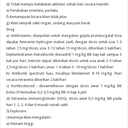
d) Tidak mampu melakukan aktivitas sehati-hari secara mandiri
e) Perubahan orientasi, perilaku
f) Kemampuan bicara klien tidak jelas
g) Klien tampak sakit ringan, sedang atau pun berat
Drug
a) Antihistamin, dianjurkan untuk mengatasi gejala pruritus/gatal bisa
dipakai feniramin hydrogen maleat (avil) dengan dosis untuk usia 1-3
tahun 7,5 mg/dosis, usia 3-12 tahun 15 mg/dosis, diberikan 3 kali/hari.
Diphenhidramin hidrokloride (benadril) 1 mg/kg BB tiap kali sampai 3
kali per hari, Setirizin dapat diberikan dosisi untuk usia anak 2-5 tahun
2,5 mg/dosis 1 kali/hari, umur > 6 tahun 5 -10 mg/dosis 1 kali/hari
b) Antibiotik spectrum luas, misalnya klindamisin 8-16 mg/kg /hari
secara intravena diberikan 2 kali/hari
c) Kortikosteroid : dexamethason dengan dosis awal 1 mg/kg BB
bolus IV kemudian 0,2-0,5 mg/kg BB Iv tiap 6 jam
d) Intravena immunoglobulin (IVIG), dosis awal 0,5 mg/kg BB pada
hari 1, 2, 3, 4 dan 6 masuk rumah sakit
5) Explusure
Umumnya klien mengalami :
a) Demam tinggi