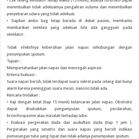
• Cek selang ventilator setiap waktu (15 menit), adanya obstruksi dapat
menimbulkan tidak adekuatnya pengaliran volume dan menimbulkan
penyebaran udara yang tidak adekuat.
• Siapkan ambu bag tetap berada di dekat pasien, membantu
membarikan ventilasi yang adekuat bila ada gangguan pada
ventilator.
Tidak efektifnya kebersihan jalan napas sehubungan dengan
penumpukan sputum.
Tujuan :
Mempertahankan jalan napas dan mencegah aspirasi
Kriteria Evaluasi :
Suara napas bersih, tidak terdapat suara sekret pada selang dan bunyi
alarm karena peninggian suara mesin, sianosis tidak ada.
Rencana tindakan :
• Kaji dengan ketat (tiap 15 menit) kelancaran jalan napas. Obstruksi
dapat disebabkan pengumpulan sputum, perdarahan,
bronchospasme atau masalah terhadap tube.
• Evaluasi pergerakan dada dan auskultasi dada (tiap 1 jam ).
Pergerakan yang simetris dan suara napas yang bersih indikasi
pemasangan tube yang tepat dan tidak adanya penumpukan sputum.