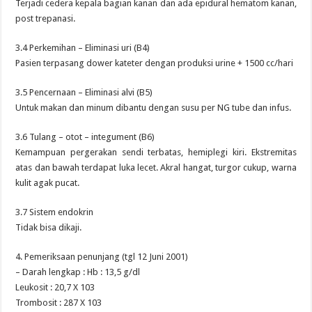
Terjadi cedera kepala bagian kanan dan ada epidural hematom kanan,
post trepanasi.
3.4 Perkemihan – Eliminasi uri (B4)
Pasien terpasang dower kateter dengan produksi urine + 1500 cc/hari
3.5 Pencernaan – Eliminasi alvi (B5)
Untuk makan dan minum dibantu dengan susu per NG tube dan infus.
3.6 Tulang – otot – integument (B6)
Kemampuan pergerakan sendi terbatas, hemiplegi kiri. Ekstremitas
atas dan bawah terdapat luka lecet. Akral hangat, turgor cukup, warna
kulit agak pucat.
3.7 Sistem endokrin
Tidak bisa dikaji.
4. Pemeriksaan penunjang (tgl 12 Juni 2001)
– Darah lengkap : Hb : 13,5 g/dl
Leukosit : 20,7 X 103
Trombosit : 287 X 103