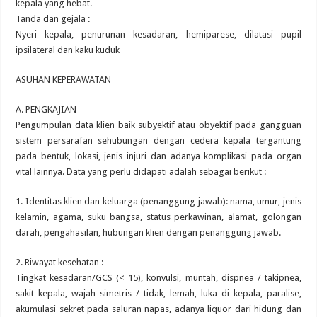
kepala yang hebat.
Tanda dan gejala :
Nyeri kepala, penurunan kesadaran, hemiparese, dilatasi pupil
ipsilateral dan kaku kuduk
ASUHAN KEPERAWATAN
A. PENGKAJIAN
Pengumpulan data klien baik subyektif atau obyektif pada gangguan
sistem persarafan sehubungan dengan cedera kepala tergantung
pada bentuk, lokasi, jenis injuri dan adanya komplikasi pada organ
vital lainnya. Data yang perlu didapati adalah sebagai berikut :
1. Identitas klien dan keluarga (penanggung jawab): nama, umur, jenis
kelamin, agama, suku bangsa, status perkawinan, alamat, golongan
darah, pengahasilan, hubungan klien dengan penanggung jawab.
2. Riwayat kesehatan :
Tingkat kesadaran/GCS (< 15), konvulsi, muntah, dispnea / takipnea,
sakit kepala, wajah simetris / tidak, lemah, luka di kepala, paralise,
akumulasi sekret pada saluran napas, adanya liquor dari hidung dan