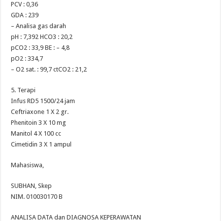
PCV : 0,36
GDA : 239
– Analisa gas darah
pH : 7,392 HCO3 : 20,2
pCO2 : 33,9 BE : – 4,8
pO2 : 334,7
– O2 sat. : 99,7 ctCO2 : 21,2
5. Terapi
Infus RD5 1500/24 jam
Ceftriaxone 1 X 2 gr.
Phenitoin 3 X 10 mg
Manitol 4 X 100 cc
Cimetidin 3 X 1 ampul
Mahasiswa,
SUBHAN, Skep
NIM. 010030170 B
ANALISA DATA dan DIAGNOSA KEPERAWATAN