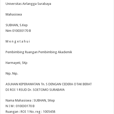
Universitas Airlangga Surabaya
Mahasiswa
SUBHAN, S.Kep
Nim 010030170 B
M e n g e t a h u i
Pembimbing Ruangan Pembimbing Akademik
Harmayeti, SKp
Nip. Nip.
ASUHAN KEPERAWATAN Tn. S DENGAN CEDERA OTAK BERAT
DI ROI 1 RSUD Dr. SOETOMO SURABAYA
Nama Mahasiswa : SUBHAN, SKep
N I M : 010030170 B
Ruangan : ROI 1 No. reg : 1005458