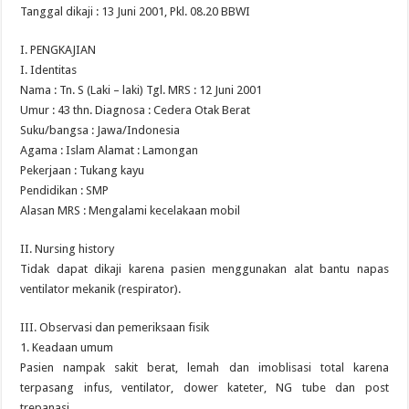
Tanggal dikaji : 13 Juni 2001, Pkl. 08.20 BBWI
I. PENGKAJIAN
I. Identitas
Nama : Tn. S (Laki – laki) Tgl. MRS : 12 Juni 2001
Umur : 43 thn. Diagnosa : Cedera Otak Berat
Suku/bangsa : Jawa/Indonesia
Agama : Islam Alamat : Lamongan
Pekerjaan : Tukang kayu
Pendidikan : SMP
Alasan MRS : Mengalami kecelakaan mobil
II. Nursing history
Tidak dapat dikaji karena pasien menggunakan alat bantu napas
ventilator mekanik (respirator).
III. Observasi dan pemeriksaan fisik
1. Keadaan umum
Pasien nampak sakit berat, lemah dan imoblisasi total karena
terpasang infus, ventilator, dower kateter, NG tube dan post
trepanasi.