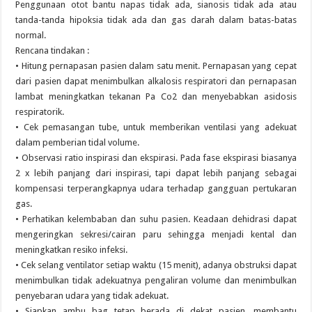
Penggunaan otot bantu napas tidak ada, sianosis tidak ada atau
tanda-tanda hipoksia tidak ada dan gas darah dalam batas-batas
normal.
Rencana tindakan :
• Hitung pernapasan pasien dalam satu menit. Pernapasan yang cepat
dari pasien dapat menimbulkan alkalosis respiratori dan pernapasan
lambat meningkatkan tekanan Pa Co2 dan menyebabkan asidosis
respiratorik.
• Cek pemasangan tube, untuk memberikan ventilasi yang adekuat
dalam pemberian tidal volume.
• Observasi ratio inspirasi dan ekspirasi. Pada fase ekspirasi biasanya
2 x lebih panjang dari inspirasi, tapi dapat lebih panjang sebagai
kompensasi terperangkapnya udara terhadap gangguan pertukaran
gas.
• Perhatikan kelembaban dan suhu pasien. Keadaan dehidrasi dapat
mengeringkan sekresi/cairan paru sehingga menjadi kental dan
meningkatkan resiko infeksi.
• Cek selang ventilator setiap waktu (15 menit), adanya obstruksi dapat
menimbulkan tidak adekuatnya pengaliran volume dan menimbulkan
penyebaran udara yang tidak adekuat.
• Siapkan ambu bag tetap berada di dekat pasien, membantu