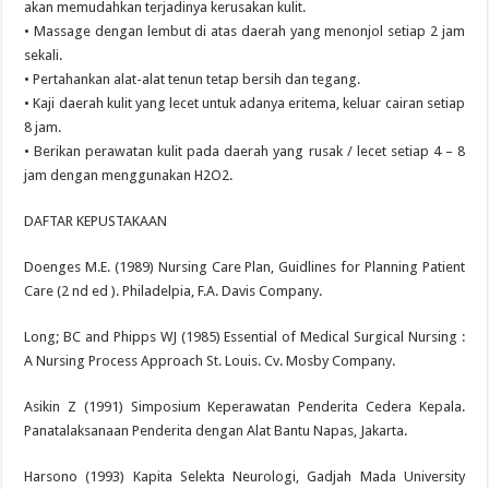
akan memudahkan terjadinya kerusakan kulit.
• Massage dengan lembut di atas daerah yang menonjol setiap 2 jam
sekali.
• Pertahankan alat-alat tenun tetap bersih dan tegang.
• Kaji daerah kulit yang lecet untuk adanya eritema, keluar cairan setiap
8 jam.
• Berikan perawatan kulit pada daerah yang rusak / lecet setiap 4 – 8
jam dengan menggunakan H2O2.
DAFTAR KEPUSTAKAAN
Doenges M.E. (1989) Nursing Care Plan, Guidlines for Planning Patient
Care (2 nd ed ). Philadelpia, F.A. Davis Company.
Long; BC and Phipps WJ (1985) Essential of Medical Surgical Nursing :
A Nursing Process Approach St. Louis. Cv. Mosby Company.
Asikin Z (1991) Simposium Keperawatan Penderita Cedera Kepala.
Panatalaksanaan Penderita dengan Alat Bantu Napas, Jakarta.
Harsono (1993) Kapita Selekta Neurologi, Gadjah Mada University