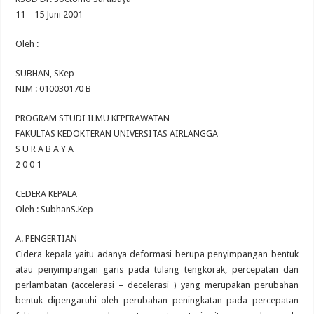
11 – 15 Juni 2001
Oleh :
SUBHAN, SKep
NIM : 010030170 B
PROGRAM STUDI ILMU KEPERAWATAN
FAKULTAS KEDOKTERAN UNIVERSITAS AIRLANGGA
S U R A B A Y A
2 0 0 1
CEDERA KEPALA
Oleh : SubhanS.Kep
A. PENGERTIAN
Cidera kepala yaitu adanya deformasi berupa penyimpangan bentuk
atau penyimpangan garis pada tulang tengkorak, percepatan dan
perlambatan (accelerasi – decelerasi ) yang merupakan perubahan
bentuk dipengaruhi oleh perubahan peningkatan pada percepatan