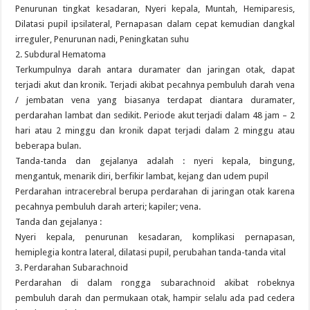
Penurunan tingkat kesadaran, Nyeri kepala, Muntah, Hemiparesis,
Dilatasi pupil ipsilateral, Pernapasan dalam cepat kemudian dangkal
irreguler, Penurunan nadi, Peningkatan suhu
2. Subdural Hematoma
Terkumpulnya darah antara duramater dan jaringan otak, dapat
terjadi akut dan kronik. Terjadi akibat pecahnya pembuluh darah vena
/ jembatan vena yang biasanya terdapat diantara duramater,
perdarahan lambat dan sedikit. Periode akut terjadi dalam 48 jam – 2
hari atau 2 minggu dan kronik dapat terjadi dalam 2 minggu atau
beberapa bulan.
Tanda-tanda dan gejalanya adalah : nyeri kepala, bingung,
mengantuk, menarik diri, berfikir lambat, kejang dan udem pupil
Perdarahan intracerebral berupa perdarahan di jaringan otak karena
pecahnya pembuluh darah arteri; kapiler; vena.
Tanda dan gejalanya :
Nyeri kepala, penurunan kesadaran, komplikasi pernapasan,
hemiplegia kontra lateral, dilatasi pupil, perubahan tanda-tanda vital
3. Perdarahan Subarachnoid
Perdarahan di dalam rongga subarachnoid akibat robeknya
pembuluh darah dan permukaan otak, hampir selalu ada pad cedera