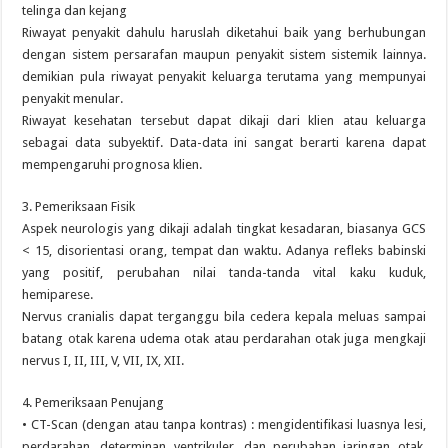
telinga dan kejang
Riwayat penyakit dahulu haruslah diketahui baik yang berhubungan
dengan sistem persarafan maupun penyakit sistem sistemik lainnya.
demikian pula riwayat penyakit keluarga terutama yang mempunyai
penyakit menular.
Riwayat kesehatan tersebut dapat dikaji dari klien atau keluarga
sebagai data subyektif. Data-data ini sangat berarti karena dapat
mempengaruhi prognosa klien.
3. Pemeriksaan Fisik
Aspek neurologis yang dikaji adalah tingkat kesadaran, biasanya GCS
< 15, disorientasi orang, tempat dan waktu. Adanya refleks babinski
yang positif, perubahan nilai tanda-tanda vital kaku kuduk,
hemiparese.
Nervus cranialis dapat terganggu bila cedera kepala meluas sampai
batang otak karena udema otak atau perdarahan otak juga mengkaji
nervus I, II, III, V, VII, IX, XII.
4. Pemeriksaan Penujang
• CT-Scan (dengan atau tanpa kontras) : mengidentifikasi luasnya lesi,
perdarahan, determinan ventrikuler, dan perubahan jaringan otak.