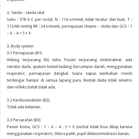
2. Tanda – tanda vital
Suhu : 378 0 C per rectal, N : 114 x/menit, tidak teratur dan kuat, T :
112/68 mmHg RR : 34 x/menit, pernapasan cheyne – stoke dan GCS : 1
– X – 4 = 5 + X
3. Body system
3.1 Pernapasan (B1)
Hidung terpasang NG tube. Pasien terpasang endotrakeal, ada
retraksi dada, sputum kental kadang bercampur darah, menggunakan
respirator, pernapasan dangkal. Suara napas tambahan ronchi
terdengar hampir di semua lapang paru. Bentuk dada tidak simetris
dan refleks batuk tidak ada.
3.2 Kardiovasukuler (B2)
Tidak ada kelainan.
3.3 Persarafan (B3)
Pasien koma, GCS : 1 – X – 4 : 5 + X (verbal tidak bisa dikaji karena
menggunakan respirator). Sklera putih, pupil dilatasi/midriasis kanan.