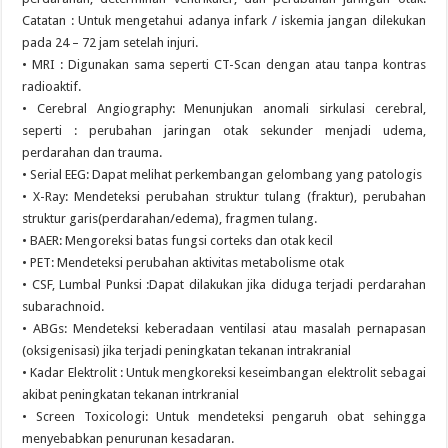
Catatan : Untuk mengetahui adanya infark / iskemia jangan dilekukan
pada 24 – 72 jam setelah injuri.
• MRI : Digunakan sama seperti CT-Scan dengan atau tanpa kontras
radioaktif.
• Cerebral Angiography: Menunjukan anomali sirkulasi cerebral,
seperti : perubahan jaringan otak sekunder menjadi udema,
perdarahan dan trauma.
• Serial EEG: Dapat melihat perkembangan gelombang yang patologis
• X-Ray: Mendeteksi perubahan struktur tulang (fraktur), perubahan
struktur garis(perdarahan/edema), fragmen tulang.
• BAER: Mengoreksi batas fungsi corteks dan otak kecil
• PET: Mendeteksi perubahan aktivitas metabolisme otak
• CSF, Lumbal Punksi :Dapat dilakukan jika diduga terjadi perdarahan
subarachnoid.
• ABGs: Mendeteksi keberadaan ventilasi atau masalah pernapasan
(oksigenisasi) jika terjadi peningkatan tekanan intrakranial
• Kadar Elektrolit : Untuk mengkoreksi keseimbangan elektrolit sebagai
akibat peningkatan tekanan intrkranial
• Screen Toxicologi: Untuk mendeteksi pengaruh obat sehingga
menyebabkan penurunan kesadaran.