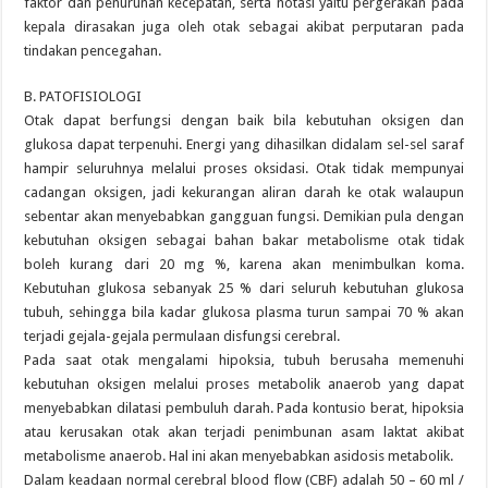
faktor dan penurunan kecepatan, serta notasi yaitu pergerakan pada
kepala dirasakan juga oleh otak sebagai akibat perputaran pada
tindakan pencegahan.
B. PATOFISIOLOGI
Otak dapat berfungsi dengan baik bila kebutuhan oksigen dan
glukosa dapat terpenuhi. Energi yang dihasilkan didalam sel-sel saraf
hampir seluruhnya melalui proses oksidasi. Otak tidak mempunyai
cadangan oksigen, jadi kekurangan aliran darah ke otak walaupun
sebentar akan menyebabkan gangguan fungsi. Demikian pula dengan
kebutuhan oksigen sebagai bahan bakar metabolisme otak tidak
boleh kurang dari 20 mg %, karena akan menimbulkan koma.
Kebutuhan glukosa sebanyak 25 % dari seluruh kebutuhan glukosa
tubuh, sehingga bila kadar glukosa plasma turun sampai 70 % akan
terjadi gejala-gejala permulaan disfungsi cerebral.
Pada saat otak mengalami hipoksia, tubuh berusaha memenuhi
kebutuhan oksigen melalui proses metabolik anaerob yang dapat
menyebabkan dilatasi pembuluh darah. Pada kontusio berat, hipoksia
atau kerusakan otak akan terjadi penimbunan asam laktat akibat
metabolisme anaerob. Hal ini akan menyebabkan asidosis metabolik.
Dalam keadaan normal cerebral blood flow (CBF) adalah 50 – 60 ml /