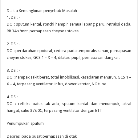
D a t a Kemungkinan penyebab Masalah
1. DS : –
DO : sputum kental, ronchi hampir semua lapang paru, retraksi dada,
RR 34 x/mnt, pernapasan cheynos stokes
2. DS : –
DO : perdarahan epidural, cedera pada temporalis kanan, pernapasan
cheyne stokes, GCS 1 – X – 4, dilatasi pupil, pernapasan dangkal.
3. DS : –
DO : nampak sakit berat, total imobilisasi, kesadaran menurun, GCS 1 –
X – 4, terpasang ventilator, infus, dower kateter, NG tube.
4. DS : –
DO : refleks batuk tak ada, sputum kental dan menumpuk, akral
hangat, suhu 378 0C, terpasang ventilator dengan ETT
Penumpukan sputum
Depresi pada pusat pernapasan di otak