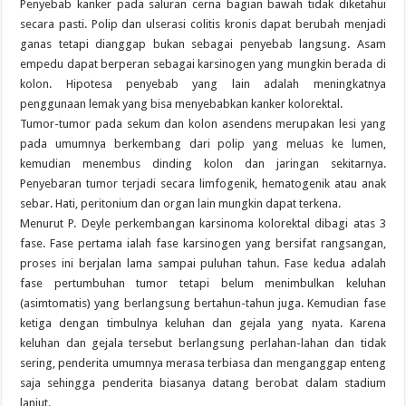
Penyebab kanker pada saluran cerna bagian bawah tidak diketahui
secara pasti. Polip dan ulserasi colitis kronis dapat berubah menjadi
ganas tetapi dianggap bukan sebagai penyebab langsung. Asam
empedu dapat berperan sebagai karsinogen yang mungkin berada di
kolon. Hipotesa penyebab yang lain adalah meningkatnya
penggunaan lemak yang bisa menyebabkan kanker kolorektal.
Tumor-tumor pada sekum dan kolon asendens merupakan lesi yang
pada umumnya berkembang dari polip yang meluas ke lumen,
kemudian menembus dinding kolon dan jaringan sekitarnya.
Penyebaran tumor terjadi secara limfogenik, hematogenik atau anak
sebar. Hati, peritonium dan organ lain mungkin dapat terkena.
Menurut P. Deyle perkembangan karsinoma kolorektal dibagi atas 3
fase. Fase pertama ialah fase karsinogen yang bersifat rangsangan,
proses ini berjalan lama sampai puluhan tahun. Fase kedua adalah
fase pertumbuhan tumor tetapi belum menimbulkan keluhan
(asimtomatis) yang berlangsung bertahun-tahun juga. Kemudian fase
ketiga dengan timbulnya keluhan dan gejala yang nyata. Karena
keluhan dan gejala tersebut berlangsung perlahan-lahan dan tidak
sering, penderita umumnya merasa terbiasa dan menganggap enteng
saja sehingga penderita biasanya datang berobat dalam stadium
lanjut.