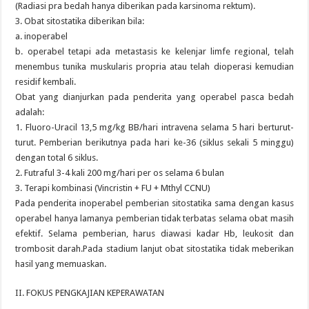
(Radiasi pra bedah hanya diberikan pada karsinoma rektum).
3. Obat sitostatika diberikan bila:
a. inoperabel
b. operabel tetapi ada metastasis ke kelenjar limfe regional, telah
menembus tunika muskularis propria atau telah dioperasi kemudian
residif kembali.
Obat yang dianjurkan pada penderita yang operabel pasca bedah
adalah:
1. Fluoro-Uracil 13,5 mg/kg BB/hari intravena selama 5 hari berturut-
turut. Pemberian berikutnya pada hari ke-36 (siklus sekali 5 minggu)
dengan total 6 siklus.
2. Futraful 3-4 kali 200 mg/hari per os selama 6 bulan
3. Terapi kombinasi (Vincristin + FU + Mthyl CCNU)
Pada penderita inoperabel pemberian sitostatika sama dengan kasus
operabel hanya lamanya pemberian tidak terbatas selama obat masih
efektif. Selama pemberian, harus diawasi kadar Hb, leukosit dan
trombosit darah.Pada stadium lanjut obat sitostatika tidak meberikan
hasil yang memuaskan.
II. FOKUS PENGKAJIAN KEPERAWATAN