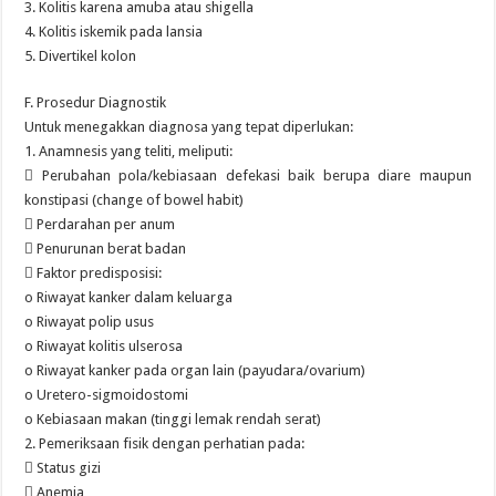
3. Kolitis karena amuba atau shigella
4. Kolitis iskemik pada lansia
5. Divertikel kolon
F. Prosedur Diagnostik
Untuk menegakkan diagnosa yang tepat diperlukan:
1. Anamnesis yang teliti, meliputi:
 Perubahan pola/kebiasaan defekasi baik berupa diare maupun
konstipasi (change of bowel habit)
 Perdarahan per anum
 Penurunan berat badan
 Faktor predisposisi:
o Riwayat kanker dalam keluarga
o Riwayat polip usus
o Riwayat kolitis ulserosa
o Riwayat kanker pada organ lain (payudara/ovarium)
o Uretero-sigmoidostomi
o Kebiasaan makan (tinggi lemak rendah serat)
2. Pemeriksaan fisik dengan perhatian pada:
 Status gizi
 Anemia