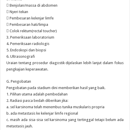
 Benjolan/massa di abdomen
 Nyeri tekan
 Pembesaran kelenjar limfe
 Pembesaran hati/limpa
 Colok rektum(rectal toucher)
3. Pemeriksaan laboratorium
4. Pemeriksaan radiologis
5. Endoskopi dan biopsi
6. Ultrasonografi
Uraian tentang prosedur diagostik dijelaskan lebih lanjut dalam fokus
pengkajian keperawatan.
G. Pengobatan
Pengobatan pada stadium dini memberikan hasil yang baik.
1. Pilihan utama adalah pembedahan
2. Radiasi pasca bedah diberikan jika:
a. sel karsinoma telah menembus tunika muskularis propria
b. ada metastasis ke kelenjar limfe regional
c. masih ada sisa-sisa sel karsinoma yang tertinggal tetapi belum ada
metastasis jauh.