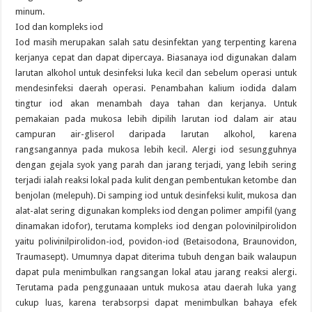
minum.
Iod dan kompleks iod
Iod masih merupakan salah satu desinfektan yang terpenting karena
kerjanya cepat dan dapat dipercaya. Biasanaya iod digunakan dalam
larutan alkohol untuk desinfeksi luka kecil dan sebelum operasi untuk
mendesinfeksi daerah operasi. Penambahan kalium iodida dalam
tingtur iod akan menambah daya tahan dan kerjanya. Untuk
pemakaian pada mukosa lebih dipilih larutan iod dalam air atau
campuran air-gliserol daripada larutan alkohol, karena
rangsangannya pada mukosa lebih kecil. Alergi iod sesungguhnya
dengan gejala syok yang parah dan jarang terjadi, yang lebih sering
terjadi ialah reaksi lokal pada kulit dengan pembentukan ketombe dan
benjolan (melepuh). Di samping iod untuk desinfeksi kulit, mukosa dan
alat-alat sering digunakan kompleks iod dengan polimer ampifil (yang
dinamakan idofor), terutama kompleks iod dengan polovinilpirolidon
yaitu polivinilpirolidon-iod, povidon-iod (Betaisodona, Braunovidon,
Traumasept). Umumnya dapat diterima tubuh dengan baik walaupun
dapat pula menimbulkan rangsangan lokal atau jarang reaksi alergi.
Terutama pada penggunaaan untuk mukosa atau daerah luka yang
cukup luas, karena terabsorpsi dapat menimbulkan bahaya efek