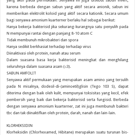
yang aktif pada permukaan. Senyawa ini juga disebut sabun invert,
karena berbeda dengan sabun yang aktif secara anionik, sabun ini
memberikan elektrolit koloid yang aktif secara kationik. Secara umum
bagi senyawa amonium kuarterner berlaku hal sebagai berikut:
Hanya bekerja bakterisid jika sekurang-kurangnya satu penyulih pada
N mempunyai rantai dengan panjang 8-10 atom C
Tidak membunuh mikrobakteri dan spora
Hanya sedikit berkhasiat terhadap terhadap virus
Diinaktivasi oleh protein, nanah atau serum
Dalam suasana basa kerja bakterisid meningkat dan menghilang
seluruhnya dalam suasana asam (≤3).
SABUN AMFOLIT
Senyawa aktif permukaan yang merupakan asam amino yang tersulih
pada N misalnya, dodesil-di-(aminoetil)glisin (Tego 103 S), dapat
diterima dengan baik oleh kulit, mempunyai toksisitas yang kecil, efek
pembersih yang baik dan bekerja bakterisid serta fungisid. Berbeda
dengan senyawa amonium kuarterner, zat ini juga membunuh bakteri
tbc dan tak diinaktifkan oleh protein, darah, nanah dan lain-lain.
KLORHEKSIDIN
Klorheksidin (Chlorhexamed, Hibitane) merupakan suatu turunan bis-