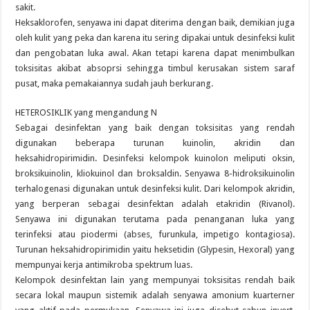
sakit.
Heksaklorofen, senyawa ini dapat diterima dengan baik, demikian juga
oleh kulit yang peka dan karena itu sering dipakai untuk desinfeksi kulit
dan pengobatan luka awal. Akan tetapi karena dapat menimbulkan
toksisitas akibat absoprsi sehingga timbul kerusakan sistem saraf
pusat, maka pemakaiannya sudah jauh berkurang.
HETEROSIKLIK yang mengandung N
Sebagai desinfektan yang baik dengan toksisitas yang rendah
digunakan beberapa turunan kuinolin, akridin dan
heksahidropirimidin. Desinfeksi kelompok kuinolon meliputi oksin,
broksikuinolin, kliokuinol dan broksaldin. Senyawa 8-hidroksikuinolin
terhalogenasi digunakan untuk desinfeksi kulit. Dari kelompok akridin,
yang berperan sebagai desinfektan adalah etakridin (Rivanol).
Senyawa ini digunakan terutama pada penanganan luka yang
terinfeksi atau piodermi (abses, furunkula, impetigo kontagiosa).
Turunan heksahidropirimidin yaitu heksetidin (Glypesin, Hexoral) yang
mempunyai kerja antimikroba spektrum luas.
Kelompok desinfektan lain yang mempunyai toksisitas rendah baik
secara lokal maupun sistemik adalah senyawa amonium kuarterner