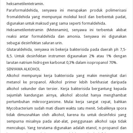
heksametilentetramin.
Paraformaldehida, senyawa ini merupakan produk polimerisasi
fromaldehida yang mempunyai molekul kecil dan berbentuk padat,
digunakan untuk maksud yang sama seperti formaldehida.
Heksametilentetramin (Metenamin), senyawa ini terbentuk akibat
reaksi antar formaldehida dan amonia. Senyawa ini digunakan
sebagai desinfektan saluran urin.
Glutaraldehida, senyawa ini bekerja bakterisida pada daerah ph 7,5-
8,5. Untuk desinfektan instrumen digaunakan 2% atau 1% dengan
larutan natrium hidrogen karbonat 0,3% dalam isopropanol 70%.
SENYAWA ALKOHOL
Alkohol mempunyai kerja bakterisida yang makin meningkat dari
metanol ke propanol. Alkohol primer lebih berkhasiat daripada
alkohol sekunder dan tersier. Kerja bakterisida bergantung kepada
sejumlah kandungan airnya, alkohol absolut hanya menghambat
pertumbuhan mikroorganisme. Mulai kerja sangat cepat, bahkan
Mycobacterium sudah mati dlaam waktu satu menit. Sebaliknya spora
tidak dimusnahkan oleh alkohol, karena itu untuk desinfeksi yang
sempurna misalnya pada alat-alat, penggunaan alkohol saja tidak
mencukupi. Yang terutama digunakan adalah etanol, n-propanol dan