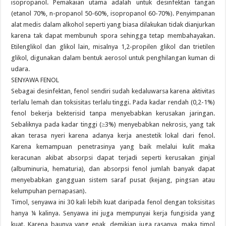
isopropanol. Pemakaian utama adalah untuk desinfektan tangan
(etanol 70%, n-propanol 50-60%, isopropanol 60-70%). Penyimpanan
alat medis dalam alkohol seperti yang biasa dilakukan tidak dianjurkan
karena tak dapat membunuh spora sehingga tetap membahayakan.
Etilenglikol dan glikol lain, misalnya 1,2-propilen glikol dan trietilen
glikol, digunakan dalam bentuk aerosol untuk penghilangan kuman di
udara.
SENYAWA FENOL
Sebagai desinfektan, fenol sendiri sudah kedaluwarsa karena aktivitas
terlalu lemah dan toksisitas terlalu tinggi. Pada kadar rendah (0,2-1%)
fenol bekerja bekterisid tanpa menyebabkan kerusakan jaringan.
Sebaliknya pada kadar tinggi (≥3%) menyebabkan nekrosis, yang tak
akan terasa nyeri karena adanya kerja anestetik lokal dari fenol.
Karena kemampuan penetrasinya yang baik melalui kulit maka
keracunan akibat absorpsi dapat terjadi seperti kerusakan ginjal
(albuminuria, hematuria), dan absorpsi fenol jumlah banyak dapat
menyebabkan gangguan sistem saraf pusat (kejang, pingsan atau
kelumpuhan pernapasan).
Timol, senyawa ini 30 kali lebih kuat daripada fenol dengan toksisitas
hanya ¼ kalinya. Senyawa ini juga mempunyai kerja fungisida yang
kuat. Karena baunya yang enak, demikian juga rasanya, maka timol