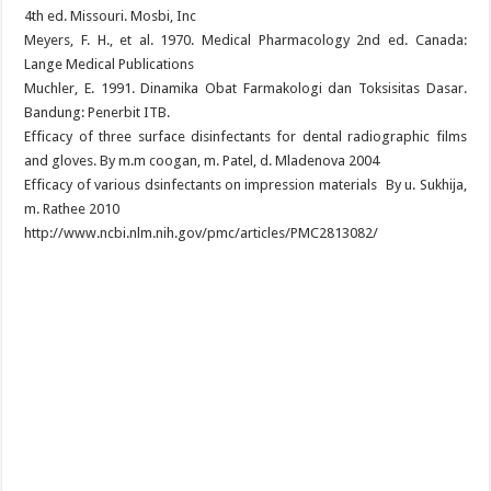
4th ed. Missouri. Mosbi, Inc
Meyers, F. H., et al. 1970. Medical Pharmacology 2nd ed. Canada:
Lange Medical Publications
Muchler, E. 1991. Dinamika Obat Farmakologi dan Toksisitas Dasar.
Bandung: Penerbit ITB.
Efficacy of three surface disinfectants for dental radiographic films
and gloves. By m.m coogan, m. Patel, d. Mladenova 2004
Efficacy of various dsinfectants on impression materials By u. Sukhija,
m. Rathee 2010
http://www.ncbi.nlm.nih.gov/pmc/articles/PMC2813082/