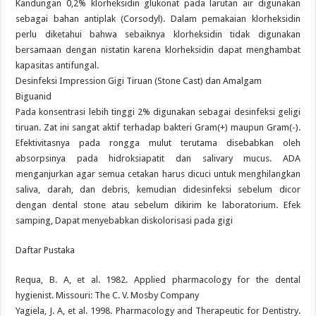
Kandungan 0,2% klorheksidin glukonat pada larutan air digunakan
sebagai bahan antiplak (Corsodyl). Dalam pemakaian klorheksidin
perlu diketahui bahwa sebaiknya klorheksidin tidak digunakan
bersamaan dengan nistatin karena klorheksidin dapat menghambat
kapasitas antifungal.
Desinfeksi Impression Gigi Tiruan (Stone Cast) dan Amalgam
Biguanid
Pada konsentrasi lebih tinggi 2% digunakan sebagai desinfeksi geligi
tiruan. Zat ini sangat aktif terhadap bakteri Gram(+) maupun Gram(-).
Efektivitasnya pada rongga mulut terutama disebabkan oleh
absorpsinya pada hidroksiapatit dan salivary mucus. ADA
menganjurkan agar semua cetakan harus dicuci untuk menghilangkan
saliva, darah, dan debris, kemudian didesinfeksi sebelum dicor
dengan dental stone atau sebelum dikirim ke laboratorium. Efek
samping, Dapat menyebabkan diskolorisasi pada gigi
Daftar Pustaka
Requa, B. A, et al. 1982. Applied pharmacology for the dental
hygienist. Missouri: The C. V. Mosby Company
Yagiela, J. A, et al. 1998. Pharmacology and Therapeutic for Dentistry.