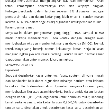
bekerja mendesinfeksi, menghilangkan bau dan memutihkan. Akan
tetapi kemampuan penetrasinya kecil dan kerjanya singkat.
Hidrogenperoksida dalam larutan sebesar 3% digunakan sebagai
pembersih luka dan dalam kadar yang lebih encer (1 sendok makan
larutan H2O2 3% dalam segelas air) digunakan untuk pembilas mulut.
Kaliumpermanganat
Senyawa ini dalam pengenceran yang tinggi 1;1000 sampai 1:1500
masih bekerja mendesinfeksi. Pada kontak dengan jaringan akan
membebaskan oksigen membentuk mangan dioksida (MnO2), bentuk
tereduksinya yang bekerja namun kekuatanya lemah. Kerja ini akan
menguntungkan jika ada reaksi radang. Larutan kalium permanganat
dapat digunakan untuk mencuci luka dan mukosa.
SENYAWA HALOGEN
Hipoklorit
Sebagai desinfektan kasar untuk wc, feses, sputum, dll yang murah
dan berkhasiat baik dapat digunakan misalnya natrium atau kalsium
hipoklorit. Untuk desinfeksi klinis digunakan senyawa kloramin yang
membebaskan klor atau asam hipoklorit. Tosikloramida dalam larutan
dengan kadar 0,05-0,25% digunakan untuk pembilas mulut, kandung
kemih serta vagina, pada kadar larutan 0,25-0,5% untuk desinfektan
tangan serta digunakan untuk desinfektan kasar serta desinfektan air