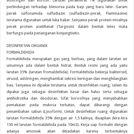
adstringen dan korosif. Larutan peraknitrat 1% digunakan untuk
perlindungan terhadap blenorea pada bayi yang baru lahir. Garam
perak sulfonamida sulfadiazin (sulfadiazin-perak, Flammazine)
terutama digunakan untuk luka bakar. Senyawa perak protein misalnya
perak protein asetiltanat (Targesin) dalam bentuk tetes mata
berfungsi pada penanganan konjungtivitis.
DESINFEKTAN ORGANIK
FORMALDEHIDA
Formaldehida merupakan gas yang berbau, yang dalam larutan air
umumnya ada dalam bentuk hidrat. Bentuk resmi yang ada yaitu
larutan 35% (larutan fromaldehida). Formaldehida bekerja bakterisid,
virusid, adstringen, menghambat sekresi keringan dan menghilangkan
bau. Senyawa ini dipakai terutama untuk desinfektan ruang, selain itu
dipakai juga sebagai desinfektan kasar dan halus serta sebagai
antihidrotika dan deodoran. Sifat korosifnya yang menyebabkan
pemakaian pada mukosa terbatas, dapat dikurangi dengan
penambahan sabun (Lysoform). Untuk desinfektan ruang digunakan
larutan formaldehida 35% dengan air 1,5 kalinya, diuapkan (kira-kira
150 ml larutan formaldehida pada 10m3). Kerja uap formalin dengan
adanya amoniak akan ditiadakan karena terbentuknya