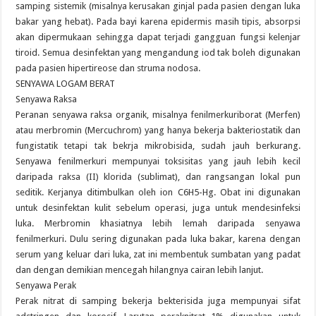
samping sistemik (misalnya kerusakan ginjal pada pasien dengan luka
bakar yang hebat). Pada bayi karena epidermis masih tipis, absorpsi
akan dipermukaan sehingga dapat terjadi gangguan fungsi kelenjar
tiroid. Semua desinfektan yang mengandung iod tak boleh digunakan
pada pasien hipertireose dan struma nodosa.
SENYAWA LOGAM BERAT
Senyawa Raksa
Peranan senyawa raksa organik, misalnya fenilmerkuriborat (Merfen)
atau merbromin (Mercuchrom) yang hanya bekerja bakteriostatik dan
fungistatik tetapi tak bekrja mikrobisida, sudah jauh berkurang.
Senyawa fenilmerkuri mempunyai toksisitas yang jauh lebih kecil
daripada raksa (II) klorida (sublimat), dan rangsangan lokal pun
seditik. Kerjanya ditimbulkan oleh ion C6H5-Hg. Obat ini digunakan
untuk desinfektan kulit sebelum operasi, juga untuk mendesinfeksi
luka. Merbromin khasiatnya lebih lemah daripada senyawa
fenilmerkuri. Dulu sering digunakan pada luka bakar, karena dengan
serum yang keluar dari luka, zat ini membentuk sumbatan yang padat
dan dengan demikian mencegah hilangnya cairan lebih lanjut.
Senyawa Perak
Perak nitrat di samping bekerja bekterisida juga mempunyai sifat