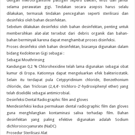
dengan mikroorganisme patogen seperti bakteri, virus dan jamur
selama perawatan gigi. Tindakan secara asepsis harus selalu
dilakukan, termasuk tindakan pencegahan seperti sterilisasi dan
desinfeksi oleh bahan desinfektan.
Sebelum dilakukan desinfeksi oleh bahan desinfektan, penting untuk
membersihkan alat-alat tersebut dari debris organik dan bahan-
bahan berminyak karena dapat menghambat proses disinfeksi.
Proses desinfeksi oleh bahan desinfektan, biasanya digunakan dalam
bidang Kedokteran Gigi sebagai :
Sebagai Mouthrinsing
Kandungan 0,2 % Chlorohexidine telah lama digunakan sebagai obat
kumur di Eropa. Kationnya dapat mengeluarkan efek bakteriostatik.
Selain itu terdapat pula Cetypyridinium chloride, Benzethonium
chloride, dan Triclosan (2,4,4’- trichloro-2’-hydroxiphenyl ether) yang
telah diselidiki sebagai antimicrobial.
Desinfeksi Dental Radiographic film and gloves
Mendesinfeksi kedua permukaan dental radiographic film dan gloves
guna menghilangkan kontaminasi saliva terhadap film. Bahan
desinfektan yang paling efektive digunakan adalah Sodium
dichloroisocyanurate (NaDC)
Prosedur Sterilisasi Alat