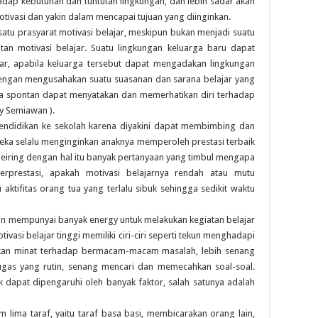
hadap kebutuhan dan tuntutan lingkungan, dan lebih sadar akan
otivasi dan yakin dalam mencapai tujuan yang diinginkan.
satu prasyarat motivasi belajar, meskipun bukan menjadi suatu
an motivasi belajar. Suatu lingkungan keluarga baru dapat
jar, apabila keluarga tersebut dapat mengadakan lingkungan
, dengan mengusahakan suatu suasanan dan sarana belajar yang
 spontan dapat menyatakan dan memerhatikan diri terhadap
y Semiawan ).
ndidikan ke sekolah karena diyakini dapat membimbing dan
ka selalu menginginkan anaknya memperoleh prestasi terbaik
. Seiring dengan hal itu banyak pertanyaan yang timbul mengapa
erprestasi, apakah motivasi belajarnya rendah atau mutu
aktifitas orang tua yang terlalu sibuk sehingga sedikit waktu
akan mempunyai banyak energy untuk melakukan kegiatan belajar
tivasi belajar tinggi memiliki ciri-ciri seperti tekun menghadapi
ukkan minat terhadap bermacam-macam masalah, lebih senang
ugas yang rutin, senang mencari dan memecahkan soal-soal.
k dapat dipengaruhi oleh banyak faktor, salah satunya adalah
lima taraf, yaitu taraf basa basi, membicarakan orang lain,