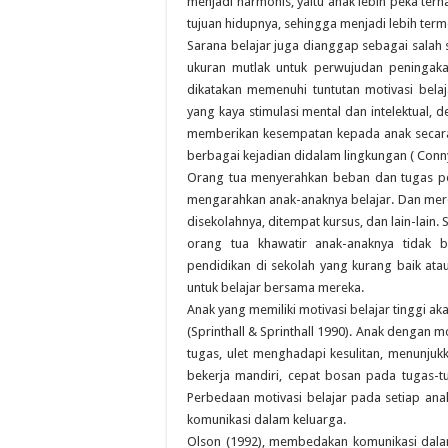
menjadi harmonis, yaitu anak lebih peka ter
tujuan hidupnya, sehingga menjadi lebih term
Sarana belajar juga dianggap sebagai salah 
ukuran mutlak untuk perwujudan peningakat
dikatakan memenuhi tuntutan motivasi bela
yang kaya stimulasi mental dan intelektual
memberikan kesempatan kepada anak secara
berbagai kejadian didalam lingkungan ( Conn
Orang tua menyerahkan beban dan tugas pe
mengarahkan anak-anaknya belajar. Dan mere
disekolahnya, ditempat kursus, dan lain-lain
orang tua khawatir anak-anaknya tidak b
pendidikan di sekolah yang kurang baik atau 
untuk belajar bersama mereka.
Anak yang memiliki motivasi belajar tinggi 
(Sprinthall & Sprinthall 1990). Anak dengan mo
tugas, ulet menghadapi kesulitan, menunj
bekerja mandiri, cepat bosan pada tugas-t
Perbedaan motivasi belajar pada setiap ana
komunikasi dalam keluarga.
Olson (1992), membedakan komunikasi dalam 