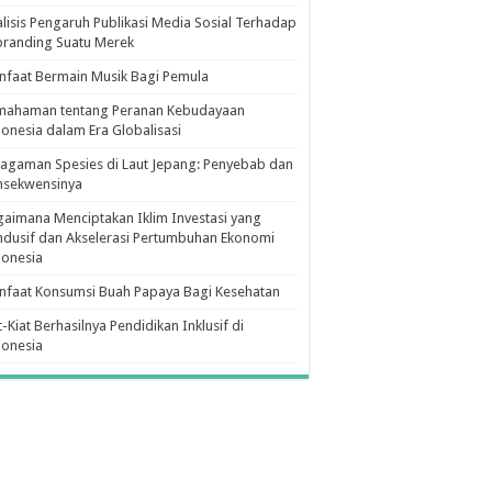
lisis Pengaruh Publikasi Media Sosial Terhadap
branding Suatu Merek
faat Bermain Musik Bagi Pemula
mahaman tentang Peranan Kebudayaan
onesia dalam Era Globalisasi
agaman Spesies di Laut Jepang: Penyebab dan
nsekwensinya
aimana Menciptakan Iklim Investasi yang
dusif dan Akselerasi Pertumbuhan Ekonomi
donesia
nfaat Konsumsi Buah Papaya Bagi Kesehatan
t-Kiat Berhasilnya Pendidikan Inklusif di
donesia