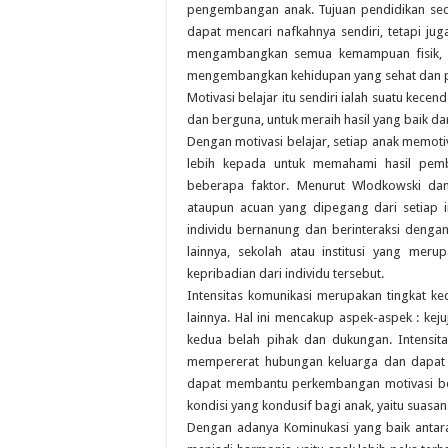
pengembangan anak. Tujuan pendidikan seca
dapat mencari nafkahnya sendiri, tetapi ju
mengambangkan semua kemampuan fisik, me
mengembangkan kehidupan yang sehat dan p
Motivasi belajar itu sendiri ialah suatu kec
dan berguna, untuk meraih hasil yang baik dar
Dengan motivasi belajar, setiap anak memotiv
lebih kepada untuk memahami hasil pembe
beberapa faktor. Menurut Wlodkowski dan
ataupun acuan yang dipegang dari setiap in
individu bernanung dan berinteraksi deng
lainnya, sekolah atau institusi yang mer
kepribadian dari individu tersebut.
Intensitas komunikasi merupakan tingkat 
lainnya. Hal ini mencakup aspek-aspek : kej
kedua belah pihak dan dukungan. Intensit
mempererat hubungan keluarga dan dapat 
dapat membantu perkembangan motivasi bela
kondisi yang kondusif bagi anak, yaitu suasan
Dengan adanya Kominukasi yang baik anta