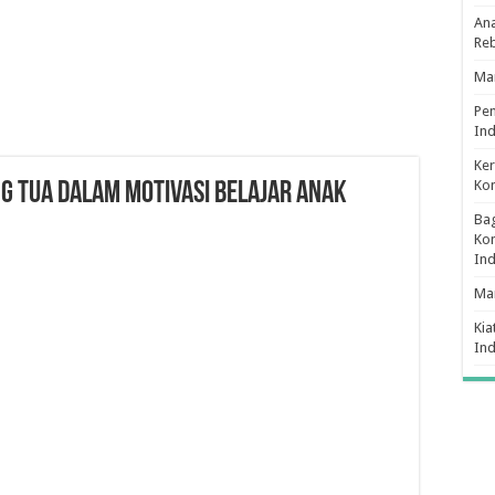
Ana
Re
Man
Pe
Ind
Ker
Ko
G TUA DALAM MOTIVASI BELAJAR ANAK
Bag
Kon
In
Ma
Kia
In