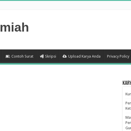
lmiah
Contoh Surat
Skripsi
Upload Karya Anda
Privacy Policy
Kar
Kum
Pen
Ke
Man
Pen
Gu