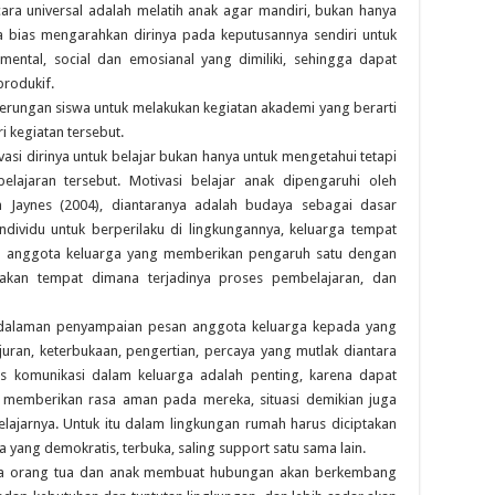
ra universal adalah melatih anak agar mandiri, bukan hanya
ga bias mengarahkan dirinya pada keputusannya sendiri untuk
ntal, social dan emosianal yang dimiliki, sehingga dapat
rodukif.
enderungan siswa untuk melakukan kegiatan akademi yang berarti
i kegiatan tersebut.
asi dirinya untuk belajar bukan hanya untuk mengetahui tetapi
lajaran tersebut. Motivasi belajar anak dipengaruhi oleh
 Jaynes (2004), diantaranya adalah budaya sebagai dasar
dividu untuk berperilaku di lingkungannya, keluarga tempat
an anggota keluarga yang memberikan pengaruh satu dengan
upakan tempat dimana terjadinya proses pembelajaran, dan
kedalaman penyampaian pesan anggota keluarga kepada yang
ujuran, keterbukaan, pengertian, percaya yang mutlak diantara
as komunikasi dalam keluarga adalah penting, karena dapat
memberikan rasa aman pada mereka, situasi demikian juga
jarnya. Untuk itu dalam lingkungan rumah harus diciptakan
a yang demokratis, terbuka, saling support satu sama lain.
ra orang tua dan anak membuat hubungan akan berkembang