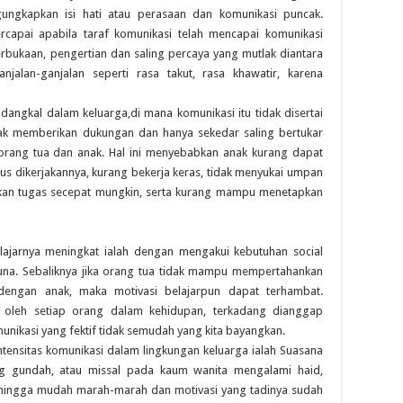
ngkapkan isi hati atau perasaan dan komunikasi puncak.
rcapai apabila taraf komunikasi telah mencapai komunikasi
erbukaan, pengertian dan saling percaya yang mutlak diantara
jalan-ganjalan seperti rasa takut, rasa khawatir, karena
dangkal dalam keluarga,di mana komunikasi itu tidak disertai
idak memberikan dukungan dan hanya sekedar saling bertukar
 orang tua dan anak. Hal ini menyebabkan anak kurang dapat
s dikerjakannya, kurang bekerja keras, tidak menyukai umpan
aikan tugas secepat mungkin, serta kurang mampu menetapkan
lajarnya meningkat ialah dengan mengakui kebutuhan social
a. Sebaliknya jika orang tua tidak mampu mempertahankan
dengan anak, maka motivasi belajarpun dapat terhambat.
 oleh setiap orang dalam kehidupan, terkadang dianggap
nikasi yang fektif tidak semudah yang kita bayangkan.
ntensitas komunikasi dalam lingkungan keluarga ialah Suasana
ang gundah, atau missal pada kaum wanita mengalami haid,
sehingga mudah marah-marah dan motivasi yang tadinya sudah