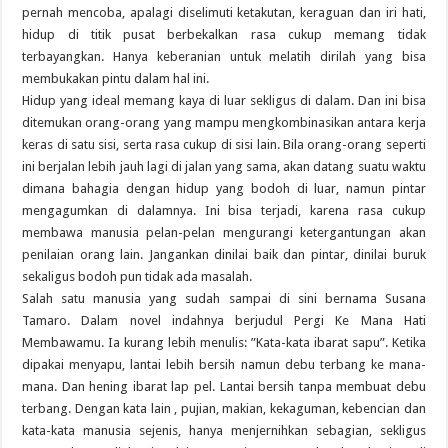
pernah mencoba, apalagi diselimuti ketakutan, keraguan dan iri hati,
hidup di titik pusat berbekalkan rasa cukup memang tidak
terbayangkan. Hanya keberanian untuk melatih dirilah yang bisa
membukakan pintu dalam hal ini.
Hidup yang ideal memang kaya di luar sekligus di dalam. Dan ini bisa
ditemukan orang-orang yang mampu mengkombinasikan antara kerja
keras di satu sisi, serta rasa cukup di sisi lain. Bila orang-orang seperti
ini berjalan lebih jauh lagi di jalan yang sama, akan datang suatu waktu
dimana bahagia dengan hidup yang bodoh di luar, namun pintar
mengagumkan di dalamnya. Ini bisa terjadi, karena rasa cukup
membawa manusia pelan-pelan mengurangi ketergantungan akan
penilaian orang lain. Jangankan dinilai baik dan pintar, dinilai buruk
sekaligus bodoh pun tidak ada masalah.
Salah satu manusia yang sudah sampai di sini bernama Susana
Tamaro. Dalam novel indahnya berjudul Pergi Ke Mana Hati
Membawamu. Ia kurang lebih menulis: ”Kata-kata ibarat sapu”. Ketika
dipakai menyapu, lantai lebih bersih namun debu terbang ke mana-
mana. Dan hening ibarat lap pel. Lantai bersih tanpa membuat debu
terbang. Dengan kata lain , pujian, makian, kekaguman, kebencian dan
kata-kata manusia sejenis, hanya menjernihkan sebagian, sekligus