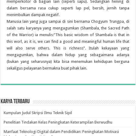
memperkotor di bagian lain (seperti sapu). Sedangkan hening di
dalam bersama rasa cukup seperti lap pel, bersih, jernih tanpa
menimbulkan dampak negatif.
Manusia lain yang juga sampai di sini bernama Chogyum Trungpa, di
salah satu karyanya yang mengagumkan (Shambala, the Sacred Path
of the Warrior) ia menulis:”This basic wisdom of Shambala is that in
this worl, as it is, we can find a good and meaningful human life that
will also serve others. This is richness”. Itulah kekayaan yang
mengagumkan, bahwa dalam hidup yang sebagaimana adanya
(bukan yang seharusnya) kita bisa menemukan kehidupan berguna
sekaligus pelayanan bermakna buat pihak lain.
Karya Terbaru
Kumpulan Judul Skripsi Ilmu Teknik Sipil
Penelitian Tindakan Kelas Peningkatan Keterampilan Berwudhu
Manfaat Teknologi Digital dalam Pendidikan: Peningkatan Motivasi