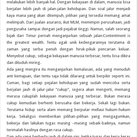
melakukan lebih banyak hal. Dengan kekayaan di dalam, manusia bisa
berjalan lebih jauh di jalan-jalan kehidupan. Dan soal jalur menjadi
kaya mana yang akan ditempuh, pilihan yang tersedia memang amat
melimpah. Dari jualan asuransi, ikut MLM, memimpin perusahaan, jadi
pengusaha sampai dengan jadi pejabat tinggi. Namun, salah seorang
bijak dari Timur pernah menganjurkan sebuah jalan:Contentment is
the greatest wealth. Tentu agak unik kedengarannya terutama di
zaman yang serba penuh dengan hiruk-pikuk pencarian keluar.
Menyebut cukup, sebagai kekayaan manusia terbesar, tentu bisa dikira
dan dituduh miring.
Ada yang mengira itu menganjurkan kemalasan, ada yang menuduh
anti kemajuan, dan tentu saja tidak dilarang untuk berpikir seperti ini.
Cuman, bagi setiap pejalan kehidupan yang sudah mencoba serta
berjalan jauh di jalur-jalur “cukup”, segera akan mengerti, memang
merasa cukuplah kekayaan manusia yang terbesar. Bukan merasa
cukup kemudian berhenti berusaha dan bekerja. Sekali lagi bukan.
Terutama hidup serta alam memang berputar mellaui hukum-hukum
kerja. Sekaligus memberikan pilihan-pilihan yang mengagumkan,
bekerja dan lakukan tugas masing –masing sebaik-baiknya, namun
terimalah hasilnya dengan rasa cukup.
Dan ada yang berbeda jauh di dalam sini, ketika tugas dan kerja keras