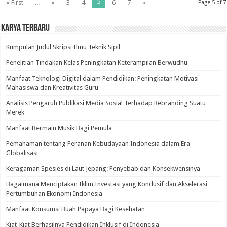
5
« First
...
«
3
4
6
7
»
Page 5 of 7
Karya Terbaru
Kumpulan Judul Skripsi Ilmu Teknik Sipil
Penelitian Tindakan Kelas Peningkatan Keterampilan Berwudhu
Manfaat Teknologi Digital dalam Pendidikan: Peningkatan Motivasi
Mahasiswa dan Kreativitas Guru
Analisis Pengaruh Publikasi Media Sosial Terhadap Rebranding Suatu
Merek
Manfaat Bermain Musik Bagi Pemula
Pemahaman tentang Peranan Kebudayaan Indonesia dalam Era
Globalisasi
Keragaman Spesies di Laut Jepang: Penyebab dan Konsekwensinya
Bagaimana Menciptakan Iklim Investasi yang Kondusif dan Akselerasi
Pertumbuhan Ekonomi Indonesia
Manfaat Konsumsi Buah Papaya Bagi Kesehatan
Kiat-Kiat Berhasilnya Pendidikan Inklusif di Indonesia