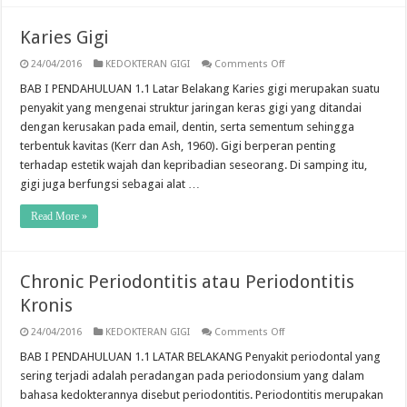
Karies Gigi
on
24/04/2016
KEDOKTERAN GIGI
Comments Off
Karies
Gigi
BAB I PENDAHULUAN 1.1 Latar Belakang Karies gigi merupakan suatu
penyakit yang mengenai struktur jaringan keras gigi yang ditandai
dengan kerusakan pada email, dentin, serta sementum sehingga
terbentuk kavitas (Kerr dan Ash, 1960). Gigi berperan penting
terhadap estetik wajah dan kepribadian seseorang. Di samping itu,
gigi juga berfungsi sebagai alat …
Read More »
Chronic Periodontitis atau Periodontitis
Kronis
on
24/04/2016
KEDOKTERAN GIGI
Comments Off
Chronic
Periodontitis
BAB I PENDAHULUAN 1.1 LATAR BELAKANG Penyakit periodontal yang
atau
sering terjadi adalah peradangan pada periodonsium yang dalam
Periodontitis
Kronis
bahasa kedokterannya disebut periodontitis. Periodontitis merupakan