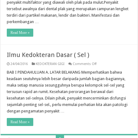
penyakit multifaktor yang diawali oleh plak pada mulut.Penyakit
tersebut awalnya dari dental plak yang merupakan campuran lengket
terdiri dari partikel makanan, lendir dan bakteri. Manifestasi dan
perkembangan …
Read More »
Ilmu Kedokteran Dasar ( Sel )
on
24/04/2016
KEDOKTERAN GIGI
Comments Off
Ilmu
Kedokteran
BAB I PENDAHULUAN A. LATAR BELAKANG Memperhatikan bahwa
Dasar
keadaan seutuhnya lebih besar daripada jumlah bagian-bagiannya,
(
Sel
maka setiap manusia sesungguhnya berupa kelompok sel-sel yang
)
tersusun rapid an rumit. Kesehatan perorangan berawal dari
kesehatan sel-selnya. Dilain pihak, penyakit mencerminkan disfungsi
sejumlah penting sel-sel., perlu memulai perhatian kita akan patologi
dengan pengamatan penyakit …
Read More »