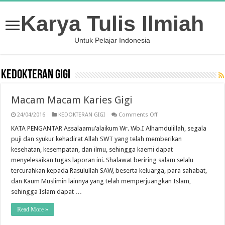
Karya Tulis Ilmiah
Untuk Pelajar Indonesia
KEDOKTERAN GIGI
Macam Macam Karies Gigi
on
24/04/2016
KEDOKTERAN GIGI
Comments Off
Macam
Macam
KATA PENGANTAR Assalaamu’alaikum Wr. Wb.I Alhamdulillah, segala
Karies
puji dan syukur kehadirat Allah SWT yang telah memberikan
Gigi
kesehatan, kesempatan, dan ilmu, sehingga kaemi dapat
menyelesaikan tugas laporan ini. Shalawat beriring salam selalu
tercurahkan kepada Rasulullah SAW, beserta keluarga, para sahabat,
dan Kaum Muslimin lainnya yang telah memperjuangkan Islam,
sehingga Islam dapat …
Read More »