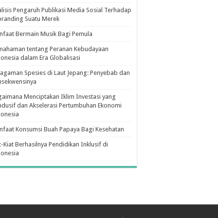
lisis Pengaruh Publikasi Media Sosial Terhadap
branding Suatu Merek
faat Bermain Musik Bagi Pemula
mahaman tentang Peranan Kebudayaan
onesia dalam Era Globalisasi
agaman Spesies di Laut Jepang: Penyebab dan
nsekwensinya
aimana Menciptakan Iklim Investasi yang
dusif dan Akselerasi Pertumbuhan Ekonomi
donesia
nfaat Konsumsi Buah Papaya Bagi Kesehatan
t-Kiat Berhasilnya Pendidikan Inklusif di
donesia