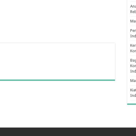
Ana
Re
Man
Pe
Ind
Ker
Ko
Bag
Kon
In
Ma
Kia
In