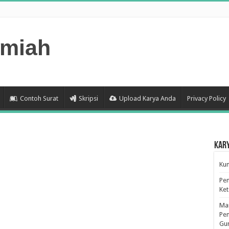
lmiah
Contoh Surat
Skripsi
Upload Karya Anda
Privacy Policy
Kar
Kum
Pen
Ke
Man
Pen
Gu