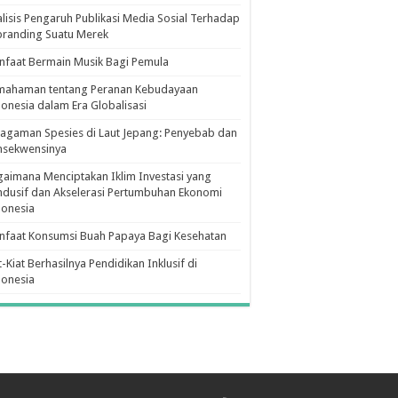
lisis Pengaruh Publikasi Media Sosial Terhadap
branding Suatu Merek
faat Bermain Musik Bagi Pemula
mahaman tentang Peranan Kebudayaan
onesia dalam Era Globalisasi
agaman Spesies di Laut Jepang: Penyebab dan
nsekwensinya
aimana Menciptakan Iklim Investasi yang
dusif dan Akselerasi Pertumbuhan Ekonomi
donesia
nfaat Konsumsi Buah Papaya Bagi Kesehatan
t-Kiat Berhasilnya Pendidikan Inklusif di
donesia