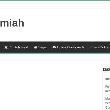
lmiah
Contoh Surat
Skripsi
Upload Karya Anda
Privacy Policy
Kar
Kum
Pen
Ke
Man
Pen
Gu