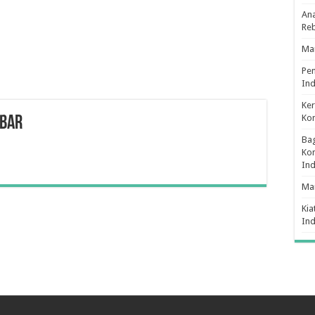
Ana
Re
Man
Pe
Ind
Ker
Ko
lbar
Bag
Kon
In
Ma
Kia
In