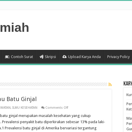
lmiah
Contoh Surat
Skripsi
Upload Karya Anda
Privacy Policy
Kar
Kum
au Batu Ginjal
Pen
on
AWATAN
,
ILMU KESEHATAN
Comments Off
Ke
Tugas
Refrat
batu ginjal merupakan masalah kesehatan yang cukup
Man
Urolithiasis
 Prevalensi penyakit batu diperkirakan sebesar 13% pada laki-
Atau
Pen
Batu
Prevalensi batu ginjal di Amerika bervariasi tergantung
Gu
Ginjal