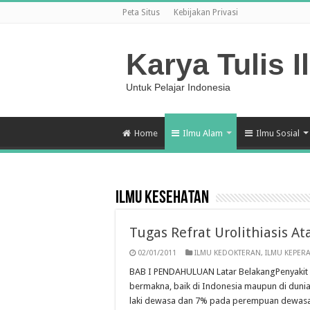
Peta Situs
Kebijakan Privasi
Karya Tulis I
Untuk Pelajar Indonesia
Home
Ilmu Alam
Ilmu Sosial
ILMU KESEHATAN
Tugas Refrat Urolithiasis At
02/01/2011
ILMU KEDOKTERAN
,
ILMU KEPER
BAB I PENDAHULUAN Latar BelakangPenyakit 
bermakna, baik di Indonesia maupun di dunia.
laki dewasa dan 7% pada perempuan dewasa.1 