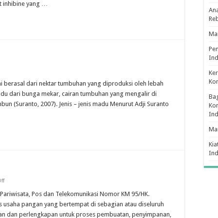
t inhibine yang …
Ana
Re
Man
Pe
Ind
Ker
Ko
i berasal dari nektar tumbuhan yang diproduksi oleh lebah
 dari bunga mekar, cairan tumbuhan yang mengalir di
Bag
un (Suranto, 2007). Jenis – jenis madu Menurut Adji Suranto
Kon
In
Ma
Kia
In
on
ff
Definisi
Restoran
 Pariwisata, Pos dan Telekomunikasi Nomor KM 95/HK.
is usaha pangan yang bertempat di sebagian atau diseluruh
an dan perlengkapan untuk proses pembuatan, penyimpanan,