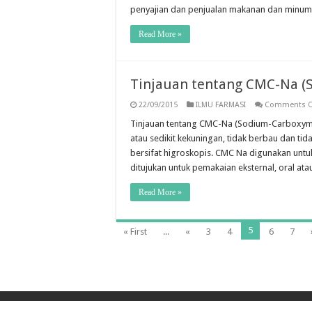
penyajian dan penjualan makanan dan minu
Read More »
Tinjauan tentang CMC-Na (
22/09/2015
ILMU FARMASI
Comments O
Tinjauan tentang CMC-Na (Sodium-Carboxyme
atau sedikit kekuningan, tidak berbau dan ti
bersifat higroskopis. CMC Na digunakan untuk
ditujukan untuk pemakaian eksternal, oral at
Read More »
5
« First
...
«
3
4
6
7