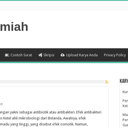
lmiah
Contoh Surat
Skripsi
Upload Karya Anda
Privacy Policy
Kar
Kum
Pen
on
ff
Ke
Efek
farmakologis
an yakni sebagai antibiotik atau antibakteri. Efek antibakteri
Man
madu
 Ketel ahli mikrobiologi dari Belanda. Awalnya, efek
Pen
 madu yang tinggi, yang disebut efek osmotik. Namun,
Gu