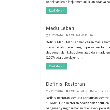
penelitian lebih lanjut menunjukkan adanya za
Read More »
Madu Lebah
21/03/2016
ILMU FARMASI
1
Definisi Madu Madu adalah cairan manis alam
madu. Lebah madu mengumpulkan nectar madu
dedaunan dan kulit pohon, atau dari madu emb
(2007) ada banyak jenis …
Read More »
Definisi Restoran
29/02/2016
ILMU FARMASI
Comments O
Definisi Restoran Menurut Keputusan Menteri
103/MPPT-87, Restoran adalah salah satu jen
bangunan yang permanen dilengkapi peralat