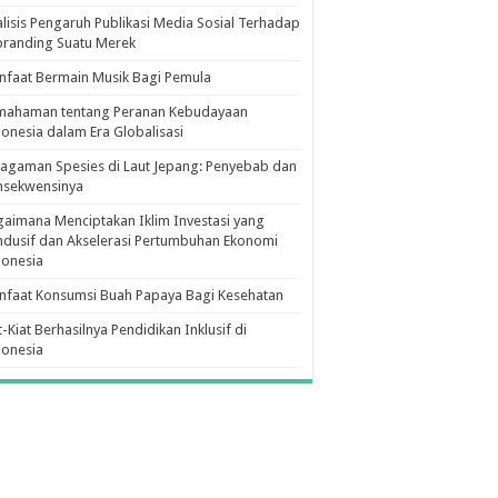
lisis Pengaruh Publikasi Media Sosial Terhadap
branding Suatu Merek
faat Bermain Musik Bagi Pemula
mahaman tentang Peranan Kebudayaan
onesia dalam Era Globalisasi
agaman Spesies di Laut Jepang: Penyebab dan
nsekwensinya
aimana Menciptakan Iklim Investasi yang
dusif dan Akselerasi Pertumbuhan Ekonomi
donesia
nfaat Konsumsi Buah Papaya Bagi Kesehatan
t-Kiat Berhasilnya Pendidikan Inklusif di
donesia