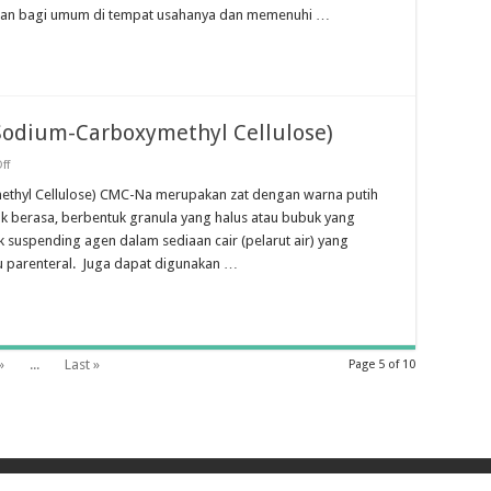
man bagi umum di tempat usahanya dan memenuhi …
Sodium-Carboxymethyl Cellulose)
on
ff
Tinjauan
tentang
thyl Cellulose) CMC-Na merupakan zat dengan warna putih
CMC-
dak berasa, berbentuk granula yang halus atau bubuk yang
Na
(Sodium-
 suspending agen dalam sediaan cair (pelarut air) yang
Carboxymethyl
au parenteral. Juga dapat digunakan …
Cellulose)
»
...
Last »
Page 5 of 10