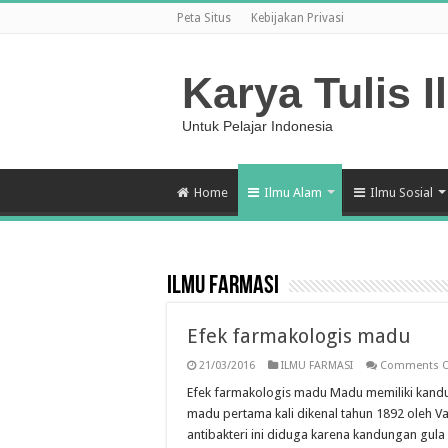
Peta Situs
Kebijakan Privasi
Karya Tulis I
Untuk Pelajar Indonesia
Home
Ilmu Alam
Ilmu Sosial
ILMU FARMASI
Efek farmakologis madu
21/03/2016
ILMU FARMASI
Comments O
Efek farmakologis madu Madu memiliki kandung
madu pertama kali dikenal tahun 1892 oleh Van
antibakteri ini diduga karena kandungan gula