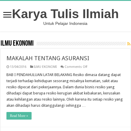
Karya Tulis Ilmiah
Untuk Pelajar Indonesia
ILMU EKONOMI
MAKALAH TENTANG ASURANSI
on
13/04/2016
ILMU EKONOMI
Comments Off
MAKALAH
TENTANG
BAB I PENDAHULUAN LATAR BELAKANG Resiko dimasa datang dapat
ASURANSI
terjadi terhadap kehidupan sesorang misalnya kematian, sakit atau
resiko dipecat dari pekerjaannya. Dalam dunia bisnis resiko yang
dihadapi dapat berupa resiko kerugian akibat kebakaran, kerusakan
atau kehilangan atau resiko lainnya. Oleh karena itu setiap resiko yang
akan dihadapi harus ditanggulangi sehingga …
Read More »