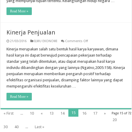
yang mempunyai tujuan tertentu. Kelangsungan hidup negara …
Read More »
Kinerja Penjualan
on
21/03/2016
ILMU EKONOMI
Comments Off
Kinerja
Penjualan
Kinerja merupakan salah satu bentuk hasil karya karyawan, dimana
hasil karya ini dapat berwujud pencapaian pekerjaan terhadap
standar yang telah ditentukan, atau dapat merupakan hasil karya
individu dibandingkan dengan yang lainnya (Ngatno,2005:158). Kinerja
penjualan merupakan memberikan pengaruh positif terhadap
efektifitas organisasi penjualan, disamping faktor lainnya yang dapat
mempengaruhi efektifitas keseluruhan …
Read More »
15
« First
...
10
«
13
14
16
17
»
Page 15 of 72
20
30
40
...
Last »