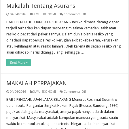
Makalah Tentang Asuransi
on
04/04/2016
ILMU EKONOMI
Comments Off
Makalah
Tentang
BAB I PENDAHULUAN LATAR BELAKANG Resiko dimasa datang dapat
Asuransi
terjadi terhadap kehidupan sesorang misalnya kematian, sakit atau
resiko dipecat dari pekerjaannya. Dalam dunia bisnis resiko yang
dihadapi dapat berupa resiko kerugian akibat kebakaran, kerusakan
atau kehilangan atau resiko lainnya. Oleh karena itu setiap resiko yang
akan dihadapi harus ditanggulangi sehingga …
Read More »
MAKALAH PERPAJAKAN
on
04/04/2016
ILMU EKONOMI
Comments Off
MAKALAH
PERPAJAKAN
BAB I PENDAHULUAN LATAR BELAKANG Menurut Rochmat Soemitro
dalam buku Pengantar Singkat Hukum Pajak (Eresco, Bandung, 1992)
pajak adalah gejala masyarakat, artinya pajak hanya ada di dalam
masyarakat. Masyarakat adalah kumpulan manusia yang pada suatu
waktu berkumpul untuk tujuan tertentu. Negara adalah masyarakat