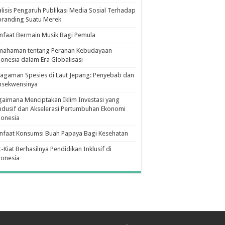
lisis Pengaruh Publikasi Media Sosial Terhadap
branding Suatu Merek
faat Bermain Musik Bagi Pemula
mahaman tentang Peranan Kebudayaan
onesia dalam Era Globalisasi
agaman Spesies di Laut Jepang: Penyebab dan
nsekwensinya
aimana Menciptakan Iklim Investasi yang
dusif dan Akselerasi Pertumbuhan Ekonomi
donesia
nfaat Konsumsi Buah Papaya Bagi Kesehatan
t-Kiat Berhasilnya Pendidikan Inklusif di
donesia