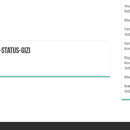
Ana
Re
Man
Pe
Ind
Ker
Ko
Status-Gizi
Bag
Kon
In
Ma
Kia
In