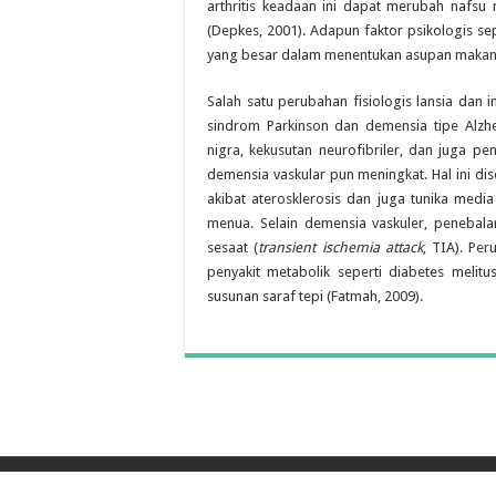
arthritis keadaan ini dapat merubah nafsu
(Depkes, 2001). Adapun faktor psikologis s
yang besar dalam menentukan asupan makanan 
Salah satu perubahan fisiologis lansia dan im
sindrom Parkinson dan demensia tipe Alzh
nigra, kekusutan neurofibriler, dan juga pe
demensia vaskular pun meningkat. Hal ini d
akibat aterosklerosis dan juga tunika medi
menua. Selain demensia vaskuler, penebal
sesaat (
transient ischemia attack
, TIA). Per
penyakit metabolik seperti diabetes melitu
susunan saraf tepi (Fatmah, 2009).
© Copyright 2026, All Rights Reserved