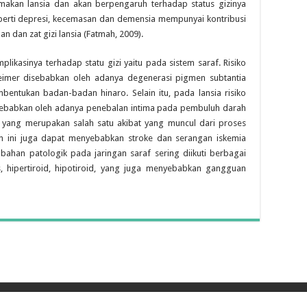
 makan lansia dan akan berpengaruh terhadap status gizinya
eperti depresi, kecemasan dan demensia mempunyai kontribusi
dan zat gizi lansia (Fatmah, 2009).
plikasinya terhadap statu gizi yaitu pada sistem saraf. Risiko
eimer disebabkan oleh adanya degenerasi pigmen subtantia
mbentukan badan-badan hinaro. Selain itu, pada lansia risiko
isebabkan oleh adanya penebalan intima pada pembuluh darah
a yang merupakan salah satu akibat yang muncul dari proses
an ini juga dapat menyebabkan stroke dan serangan iskemia
ubahan patologik pada jaringan saraf sering diikuti berbagai
s, hipertiroid, hipotiroid, yang juga menyebabkan gangguan