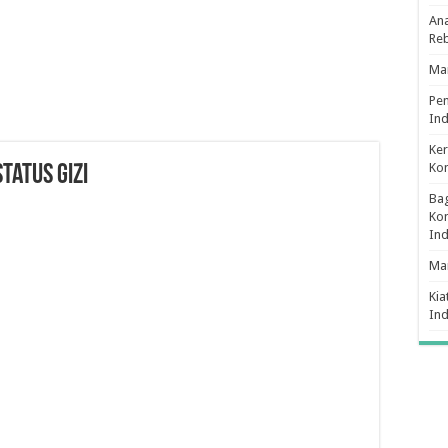
Ana
Re
Man
Pe
Ind
Ker
Ko
tatus Gizi
Bag
Kon
In
Ma
Kia
In