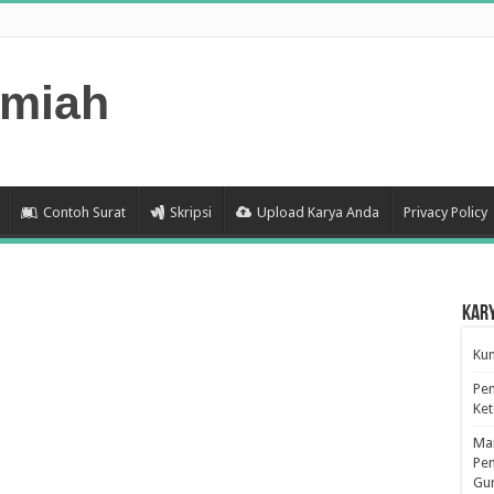
lmiah
Contoh Surat
Skripsi
Upload Karya Anda
Privacy Policy
Kar
Kum
Pen
Ke
Man
Pen
Gu