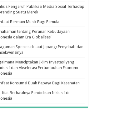
lisis Pengaruh Publikasi Media Sosial Terhadap
branding Suatu Merek
faat Bermain Musik Bagi Pemula
mahaman tentang Peranan Kebudayaan
onesia dalam Era Globalisasi
agaman Spesies di Laut Jepang: Penyebab dan
nsekwensinya
aimana Menciptakan Iklim Investasi yang
dusif dan Akselerasi Pertumbuhan Ekonomi
donesia
nfaat Konsumsi Buah Papaya Bagi Kesehatan
t-Kiat Berhasilnya Pendidikan Inklusif di
donesia