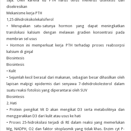
saja. Oleh karena itu PTH harus terus menerus disintesis dan
disekresikan
Mekanisme kerja PTH
1,25 dihidroksikolekalsiferol
• Merupakan satu-satunya hormon yang dapat meningkatkan
translokasi kalsium dengan melawan gradien konsentrasi pada
membran sel usus
• Hormon ini memperkuat kerja PTH terhadap proses reabsorpsi
kalsium di ginjal
Biosintesis
Biosintesis
• Kulit
• Sejumlah kecil berasal dari makanan, sebagian besar dihasilkan oleh
lapisan malpigi epidermis dari senyawa 7-dehidrokolesterol dalam
suatu reaksi fotolisis yang diperantarai oleh SUV
Biosintesis
2. Hati
• Protein pengikat Vit D akan mengikat D3 serta metabolitnya dan
menggerakkan D3 dari kulit atau usus ke hati
• Proses 25-hidroksilasi terjadi di RE dalam reaksi yang memerlukan
Mg, NADPH, O2 dan faktor sitoplasmik yang tidak khas. Enzim cyt P-