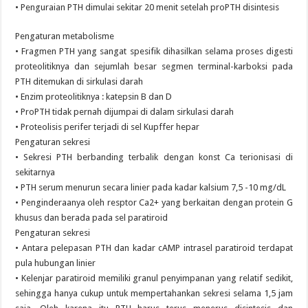
• Penguraian PTH dimulai sekitar 20 menit setelah proPTH disintesis
Pengaturan metabolisme
• Fragmen PTH yang sangat spesifik dihasilkan selama proses digesti
proteolitiknya dan sejumlah besar segmen terminal-karboksi pada
PTH ditemukan di sirkulasi darah
• Enzim proteolitiknya : katepsin B dan D
• ProPTH tidak pernah dijumpai di dalam sirkulasi darah
• Proteolisis perifer terjadi di sel Kupffer hepar
Pengaturan sekresi
• Sekresi PTH berbanding terbalik dengan konst Ca terionisasi di
sekitarnya
• PTH serum menurun secara linier pada kadar kalsium 7,5 -10 mg/dL
• Penginderaanya oleh resptor Ca2+ yang berkaitan dengan protein G
khusus dan berada pada sel paratiroid
Pengaturan sekresi
• Antara pelepasan PTH dan kadar cAMP intrasel paratiroid terdapat
pula hubungan linier
• Kelenjar paratiroid memiliki granul penyimpanan yang relatif sedikit,
sehingga hanya cukup untuk mempertahankan sekresi selama 1,5 jam