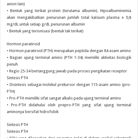
anion lain)
• Bentuk yang terikat protein (terutama albumin). Hipoalbuminemia
akan mengakibatkan penurunan jumlah total kalsium plasma ± 0,8
mg/dL untuk setiap g/dL penurunan albumin
• Bentuk yang terionisasi (bentuk tak terikat)
Hormon paratiroid
• Hormon paratiroid (PTH) merupakan peptida dengan 84 asam amino
• Bagian ujung terminal amino (PTH 1-34) memiliki aktivitas biologik
penuh
• Regio 25-34 bertanggung jawab pada proses pengikatan reseptor
Sintesis PTH
• Disintesis sebagai molekul prekursor dengan 115-asam amino (pro-
PTH)
• Pro-PTH memiliki sifat sangat alkalis pada ujung terminal amino
• Pro-PTH didahului oleh prepro-PTH yang sifat ujung terminal
aminonya bersifat hidrofobik
Sintesis PTH
Sintesis PTH