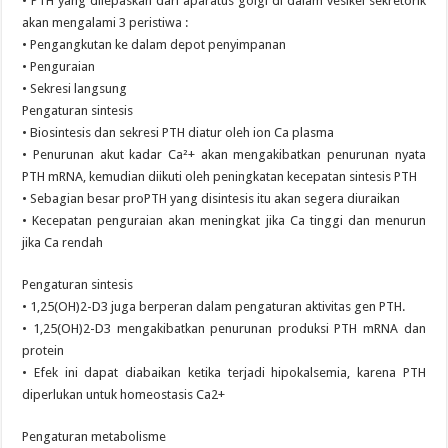
• PTH yang dilepaskan dari aparatus golgi di dalam vesikel sekretorik
akan mengalami 3 peristiwa :
• Pengangkutan ke dalam depot penyimpanan
• Penguraian
• Sekresi langsung
Pengaturan sintesis
• Biosintesis dan sekresi PTH diatur oleh ion Ca plasma
• Penurunan akut kadar Ca²+ akan mengakibatkan penurunan nyata
PTH mRNA, kemudian diikuti oleh peningkatan kecepatan sintesis PTH
• Sebagian besar proPTH yang disintesis itu akan segera diuraikan
• Kecepatan penguraian akan meningkat jika Ca tinggi dan menurun
jika Ca rendah
Pengaturan sintesis
• 1,25(OH)2-D3 juga berperan dalam pengaturan aktivitas gen PTH.
• 1,25(OH)2-D3 mengakibatkan penurunan produksi PTH mRNA dan
protein
• Efek ini dapat diabaikan ketika terjadi hipokalsemia, karena PTH
diperlukan untuk homeostasis Ca2+
Pengaturan metabolisme