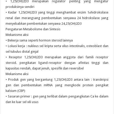
• 1,25(OH)2D3 merupakan regulator penting yang mengatur
produksinya sendiri
• Kadar 1,25(OH)2D3 yang tinggi menghambat enzim 1αhidroksilase
renal dan merangsang pembentukan senyawa 24 hidroksilase yang
menyebabkan pembentukan senyawa 24,25(OH)2D3
Pengaturan Metabolisme dan Sintesis
Mekanisme aksi
• Bekerja sama seperti hormon steroid lainnya
• Lokasi kerja : nukleus sel kripta serta vilus intestinalis, osteoblast dan
sel tubulus distal ginjal
• Reseptor 1,25(OH)2D3 merupakan anggota dari famili reseptor
steroid. pengikatan ligand-reseptor dengan afinitas tinggi dan
kapasitas rendah, dapat jenuh, spesifik dan reversibel
Mekanisme aksi
• Produk gen yang bergantung 1,25(OH)2D3 antara lain : transkripsi
gen dan pembentukan mRNA yang mengkode protein pengikat
kalsium (CBP)
• Sasaran primer : gen yang terlibat dalam pengangkutan Ca ke dalam
dan ke luar sel vili usus