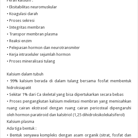
Peran kalsium :
• Eksitabilitas neuromuskular
• Koagulasi darah
• Proses sekresi
• Integritas membran
• Transpor membran plasma
• Reaksi enzim
• Pelepasan hormon dan neurotransmiter
• Kerja intraseluler sejumlah hormon
• Proses mineralisasi tulang
Kalsium dalam tubuh
• 99% kalsium berada di dalam tulang bersama fosfat membentuk
hidroksiapatit
• Sekitar 1% dari Ca skeletal yang bisa dipertukarkan secara bebas
• Proses pengangkutan kalsium melintasi membran yang memisahkan
ruang cairan ekstrasel dengan ruang cairan periosteal dipengaruhi
oleh hormon paratiroid dan kalsitriol (1,25 dihidroksikolekalsiferol)
Kalsium plasma
Ada tiga bentuk :
• Bentuk senyawa kompleks dengan asam organik (sitrat, fosfat dan