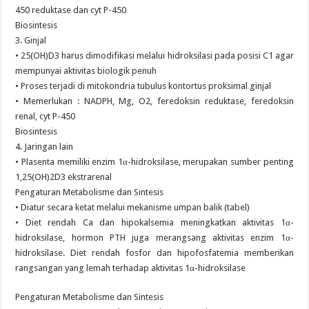
450 reduktase dan cyt P-450
Biosintesis
3. Ginjal
• 25(OH)D3 harus dimodifikasi melalui hidroksilasi pada posisi C1 agar
mempunyai aktivitas biologik penuh
• Proses terjadi di mitokondria tubulus kontortus proksimal ginjal
• Memerlukan : NADPH, Mg, O2, feredoksin reduktase, feredoksin
renal, cyt P-450
Biosintesis
4. Jaringan lain
• Plasenta memiliki enzim 1α-hidroksilase, merupakan sumber penting
1,25(OH)2D3 ekstrarenal
Pengaturan Metabolisme dan Sintesis
• Diatur secara ketat melalui mekanisme umpan balik (tabel)
• Diet rendah Ca dan hipokalsemia meningkatkan aktivitas 1α-
hidroksilase, hormon PTH juga merangsang aktivitas enzim 1α-
hidroksilase. Diet rendah fosfor dan hipofosfatemia memberikan
rangsangan yang lemah terhadap aktivitas 1α-hidroksilase
Pengaturan Metabolisme dan Sintesis