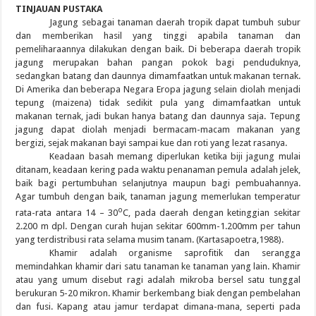
TINJAUAN PUSTAKA
Jagung sebagai tanaman daerah tropik dapat tumbuh subur
dan memberikan hasil yang tinggi apabila tanaman dan
pemeliharaannya dilakukan dengan baik. Di beberapa daerah tropik
jagung merupakan bahan pangan pokok bagi penduduknya,
sedangkan batang dan daunnya dimamfaatkan untuk makanan ternak.
Di Amerika dan beberapa Negara Eropa jagung selain diolah menjadi
tepung (maizena) tidak sedikit pula yang dimamfaatkan untuk
makanan ternak, jadi bukan hanya batang dan daunnya saja. Tepung
jagung dapat diolah menjadi bermacam-macam makanan yang
bergizi, sejak makanan bayi sampai kue dan roti yang lezat rasanya.
Keadaan basah memang diperlukan ketika biji jagung mulai
ditanam, keadaan kering pada waktu penanaman pemula adalah jelek,
baik bagi pertumbuhan selanjutnya maupun bagi pembuahannya.
Agar tumbuh dengan baik, tanaman jagung memerlukan temperatur
o
rata-rata antara 14 – 30
C, pada daerah dengan ketinggian sekitar
2.200 m dpl. Dengan curah hujan sekitar 600mm-1.200mm per tahun
yang terdistribusi rata selama musim tanam. (Kartasapoetra,1988).
Khamir adalah organisme saprofitik dan serangga
memindahkan khamir dari satu tanaman ke tanaman yang lain. Khamir
atau yang umum disebut ragi adalah mikroba bersel satu tunggal
berukuran 5-20 mikron. Khamir berkembang biak dengan pembelahan
dan fusi. Kapang atau jamur terdapat dimana-mana, seperti pada