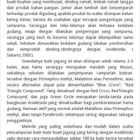
buah-buahan yang membusuk, dinding rumah, limbah rumah tangga
dan produk bahan pangan. Jamur akan tumbuh dan berpengaruh
terhadap produk digudang apabila produk itu waktu disimpan belum
kering benar, karena itu usahakan agar tercapai pengeringan yang
sempurna. Serangga dan telur-telurnya akan terbawa kedalam
gudang, tetapi dengan dilakukan pengeringan yang sempurna,
serangga yang kecil itu beserta telurnya dapat dilumpuhkan sama
sekali. Sebelum dimasukkan kedalam gudang lakukan pembersihan
dan semprotlah dinding-dindingnya dengan insektisida. (
Suharto,1995 ).
Seandainya butir jagung ini akan disimpan untuk selama 2-3
bulan, atau hama serangga merupakan masalah yang khusus,
sebaiknya sebelum dilakukan penyimpanan campurlah butiran
tersebut dengan Pirimephos methyl, Malathion atau Permethrin, atau
secara alternative dapat pula dimamfaatkan ”Blue Cross”. ”Red
Triangle Compound”. Yang dimaksud dengan Red Cross, RedTriangle
Compound, dan juga Green Circle merupakan tanda-tanda pada
bungkusan insektisida yang dimaksudkan bagi pemberantasan hama
gudang. Ramuan aktif yang normal adalah Malathion atau Pirimephos
methyl, akan tetapi Pyrethroids sintetispun sering digunakan sebagai
penggantinya.
Metode yang paling sederhana dan mudah dalam usaha
pencampuran butir-butir buah jagung yang kering dengan insektisida
yaitu dengan cara mengundukkan sekitar 100 kg butir kering tersebut