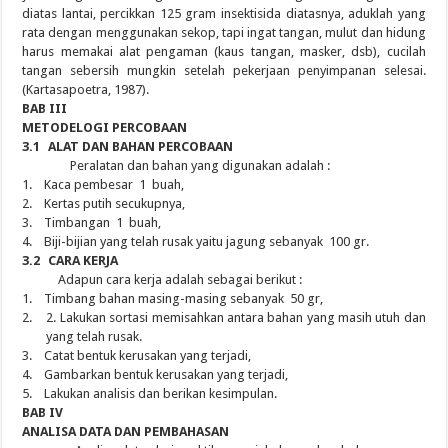
diatas lantai, percikkan 125 gram insektisida diatasnya, aduklah yang
rata dengan menggunakan sekop, tapi ingat tangan, mulut dan hidung
harus memakai alat pengaman (kaus tangan, masker, dsb), cucilah
tangan sebersih mungkin setelah pekerjaan penyimpanan selesai.
(Kartasapoetra, 1987).
BAB III
METODELOGI PERCOBAAN
3.1
ALAT DAN BAHAN PERCOBAAN
Peralatan dan bahan yang digunakan adalah :
1.
Kaca pembesar 1 buah,
2.
Kertas putih secukupnya,
3.
Timbangan 1 buah,
4.
Biji-bijian yang telah rusak yaitu jagung sebanyak 100 gr.
3.2
CARA KERJA
Adapun cara kerja adalah sebagai berikut :
1.
Timbang bahan masing-masing sebanyak 50 gr,
2.
2. Lakukan sortasi memisahkan antara bahan yang masih utuh dan
yang telah rusak.
3.
Catat bentuk kerusakan yang terjadi,
4.
Gambarkan bentuk kerusakan yang terjadi,
5.
Lakukan analisis dan berikan kesimpulan.
BAB IV
ANALISA DATA DAN PEMBAHASAN