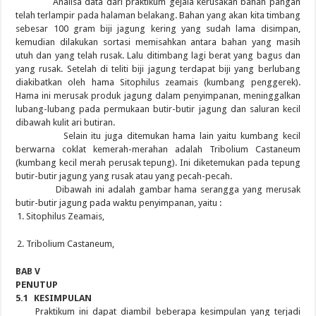
Analisa data dari praktikum gejala kerusakan bahan pangan
telah terlampir pada halaman belakang. Bahan yang akan kita timbang
sebesar 100 gram biji jagung kering yang sudah lama disimpan,
kemudian dilakukan sortasi memisahkan antara bahan yang masih
utuh dan yang telah rusak. Lalu ditimbang lagi berat yang bagus dan
yang rusak. Setelah di teliti biji jagung terdapat biji yang berlubang
diakibatkan oleh hama Sitophilus zeamais (kumbang penggerek).
Hama ini merusak produk jagung dalam penyimpanan, meninggalkan
lubang-lubang pada permukaan butir-butir jagung dan saluran kecil
dibawah kulit ari butiran.
Selain itu juga ditemukan hama lain yaitu kumbang kecil
berwarna coklat kemerah-merahan adalah Tribolium Castaneum
(kumbang kecil merah perusak tepung). Ini diketemukan pada tepung
butir-butir jagung yang rusak atau yang pecah-pecah.
Dibawah ini adalah gambar hama serangga yang merusak
butir-butir jagung pada waktu penyimpanan, yaitu :
Sitophilus Zeamais,
Tribolium Castaneum,
BAB V
PENUTUP
5.1
KESIMPULAN
Praktikum ini dapat diambil beberapa kesimpulan yang terjadi