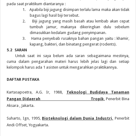
pada saat praktikum diantaranya :
1.
Apabila biji jagung disimpan terlalu lama maka akan tidak
bagus lagi hasil biji tersebut.
2.
Biji jagung yang masih basah atau lembab akan cepat
tumbuh jamur, makanya dikeringkan dulu sebelum
dimasukkan kedalam gudang penyimpanan.
3.
Hama penyebab rusaknya bahan pangan yaitu : khamir,
kapang, bakteri, dan binatang pengerat (rodents).
5.2
SARAN
Untuk saat ini saya belum ada saran sebagaimana mestinya,
cuma dalam pengarahan materi harus lebih jelas lagi dan setiap
kelompok harus ada 1 asisten untuk mengarahkan praktikannya.
DAFTAR PUSTAKA
Kartasapoetra, A.G. Ir, 1988,
Teknologi Budidaya Tanaman
Pangan Didaerah Tropik,
Penerbit Bina
Aksara , Jakarta.
Suharto, Ign, 1995,
Bioteknologi dalam Dunia Industri,
Penerbit
Andi Offset, Yogyakarta.