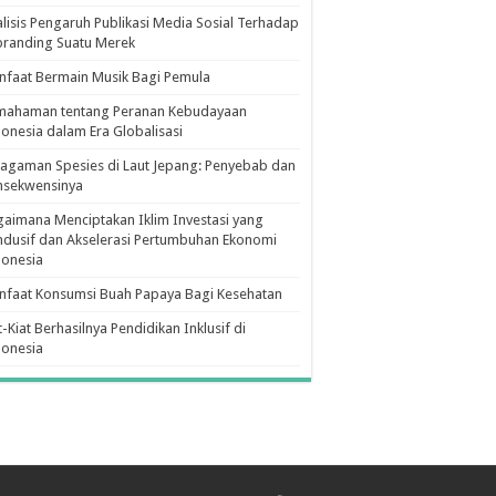
lisis Pengaruh Publikasi Media Sosial Terhadap
branding Suatu Merek
faat Bermain Musik Bagi Pemula
mahaman tentang Peranan Kebudayaan
onesia dalam Era Globalisasi
agaman Spesies di Laut Jepang: Penyebab dan
nsekwensinya
aimana Menciptakan Iklim Investasi yang
dusif dan Akselerasi Pertumbuhan Ekonomi
donesia
nfaat Konsumsi Buah Papaya Bagi Kesehatan
t-Kiat Berhasilnya Pendidikan Inklusif di
donesia