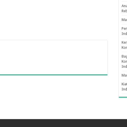
Ana
Re
Man
Pe
Ind
Ker
Ko
Bag
Kon
In
Ma
Kia
In