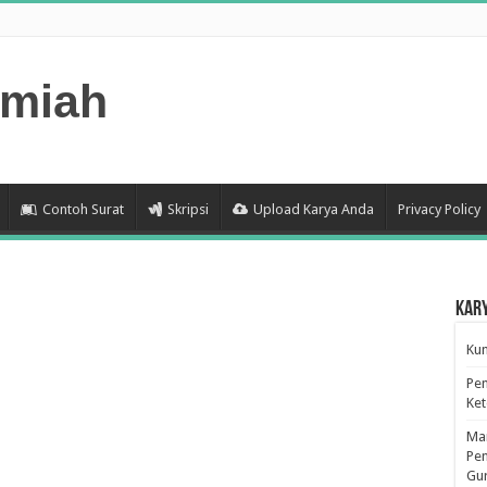
lmiah
Contoh Surat
Skripsi
Upload Karya Anda
Privacy Policy
Kar
Kum
Pen
Ke
Man
Pen
Gu