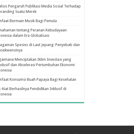
lisis Pengaruh Publikasi Media Sosial Terhadap
branding Suatu Merek
faat Bermain Musik Bagi Pemula
mahaman tentang Peranan Kebudayaan
onesia dalam Era Globalisasi
agaman Spesies di Laut Jepang: Penyebab dan
nsekwensinya
aimana Menciptakan Iklim Investasi yang
dusif dan Akselerasi Pertumbuhan Ekonomi
donesia
nfaat Konsumsi Buah Papaya Bagi Kesehatan
t-Kiat Berhasilnya Pendidikan Inklusif di
donesia