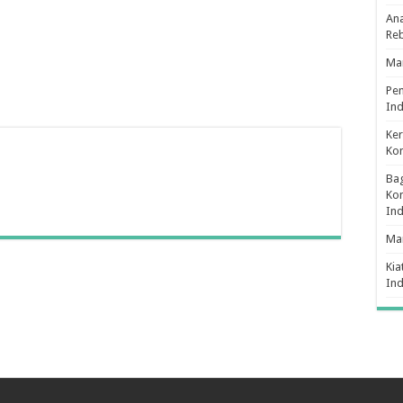
Ana
Re
Man
Pe
Ind
Ker
Ko
Bag
Kon
In
Ma
Kia
In