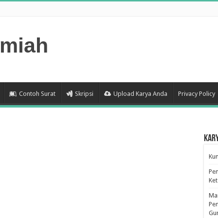
lmiah
Contoh Surat
Skripsi
Upload Karya Anda
Privacy Policy
Kar
Kum
Pen
Ke
Man
Pen
Gu