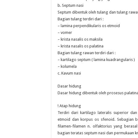
b. Septum nasi
Septum dibentuk oleh tulang dan tulang rawa
Bagian tulang terdiri dari :
– lamina perpendikularis os etmoid
– vomer
– krista nasalis os maksila
– krista nasalis os palatina
Bagian tulang rawan terdiri dari :
– kartilago septum ( lamina kuadrangularis )
– kolumela
c. Kavum nasi
Dasar hidung
Dasar hidung dibentuk oleh prosesus palatina
! Atap hidung
Terdiri dari kartilago lateralis superior da
etmoid dan korpus os sfenoid. Sebagian be
filamen-filamen n. olfaktorius yang beras
bagian teratas septum nasi dan permukaan kr