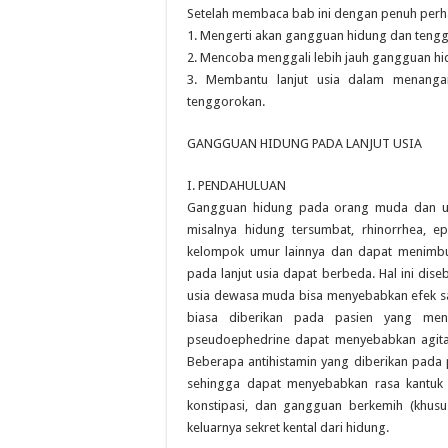
Setelah membaca bab ini dengan penuh perh
1. Mengerti akan gangguan hidung dan tenggo
2. Mencoba menggali lebih jauh gangguan hi
3. Membantu lanjut usia dalam menanga
tenggorokan.
GANGGUAN HIDUNG PADA LANJUT USIA
I. PENDAHULUAN
Gangguan hidung pada orang muda dan usi
misalnya hidung tersumbat, rhinorrhea, e
kelompok umur lainnya dan dapat menimbu
pada lanjut usia dapat berbeda. Hal ini di
usia dewasa muda bisa menyebabkan efek sam
biasa diberikan pada pasien yang mend
pseudoephedrine dapat menyebabkan agitasi,
Beberapa antihistamin yang diberikan pada pa
sehingga dapat menyebabkan rasa kantuk ya
konstipasi, dan gangguan berkemih (khusu
keluarnya sekret kental dari hidung.