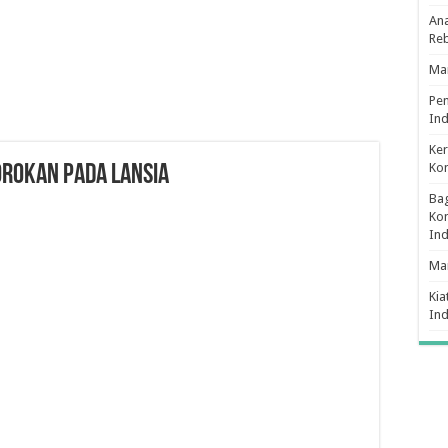
Ana
Re
Man
Pe
Ind
Ker
Ko
ROKAN PADA LANSIA
Bag
Kon
In
Ma
Kia
In