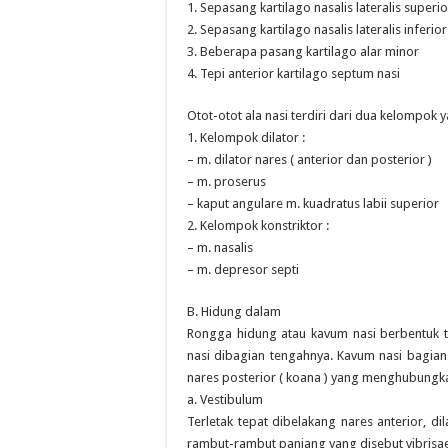
1. Sepasang kartilago nasalis lateralis superio
2. Sepasang kartilago nasalis lateralis inferior
3. Beberapa pasang kartilago alar minor
4. Tepi anterior kartilago septum nasi
Otot-otot ala nasi terdiri dari dua kelompok ya
1. Kelompok dilator :
– m. dilator nares ( anterior dan posterior )
– m. proserus
– kaput angulare m. kuadratus labii superior
2. Kelompok konstriktor :
– m. nasalis
– m. depresor septi
B. Hidung dalam
Rongga hidung atau kavum nasi berbentuk 
nasi dibagian tengahnya. Kavum nasi bagian 
nares posterior ( koana ) yang menghubungk
a. Vestibulum
Terletak tepat dibelakang nares anterior, d
rambut-rambut panjang yang disebut vibrisae