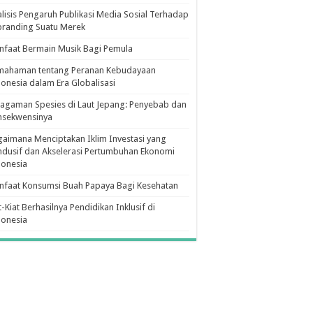
lisis Pengaruh Publikasi Media Sosial Terhadap
branding Suatu Merek
faat Bermain Musik Bagi Pemula
mahaman tentang Peranan Kebudayaan
onesia dalam Era Globalisasi
agaman Spesies di Laut Jepang: Penyebab dan
nsekwensinya
aimana Menciptakan Iklim Investasi yang
dusif dan Akselerasi Pertumbuhan Ekonomi
donesia
nfaat Konsumsi Buah Papaya Bagi Kesehatan
t-Kiat Berhasilnya Pendidikan Inklusif di
donesia