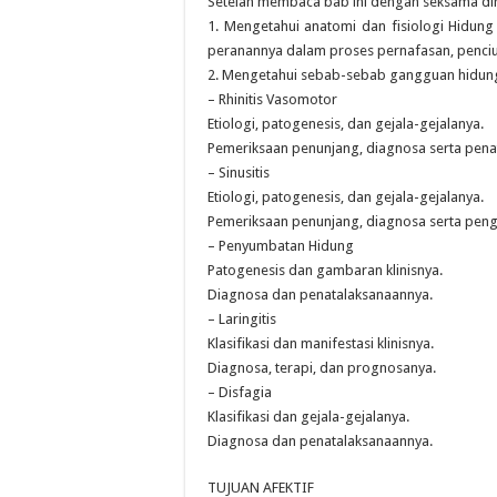
Setelah membaca bab ini dengan seksama di
1. Mengetahui anatomi dan fisiologi Hidung
peranannya dalam proses pernafasan, penci
2. Mengetahui sebab-sebab gangguan hidung 
– Rhinitis Vasomotor
Etiologi, patogenesis, dan gejala-gejalanya.
Pemeriksaan penunjang, diagnosa serta pena
– Sinusitis
Etiologi, patogenesis, dan gejala-gejalanya.
Pemeriksaan penunjang, diagnosa serta pen
– Penyumbatan Hidung
Patogenesis dan gambaran klinisnya.
Diagnosa dan penatalaksanaannya.
– Laringitis
Klasifikasi dan manifestasi klinisnya.
Diagnosa, terapi, dan prognosanya.
– Disfagia
Klasifikasi dan gejala-gejalanya.
Diagnosa dan penatalaksanaannya.
TUJUAN AFEKTIF