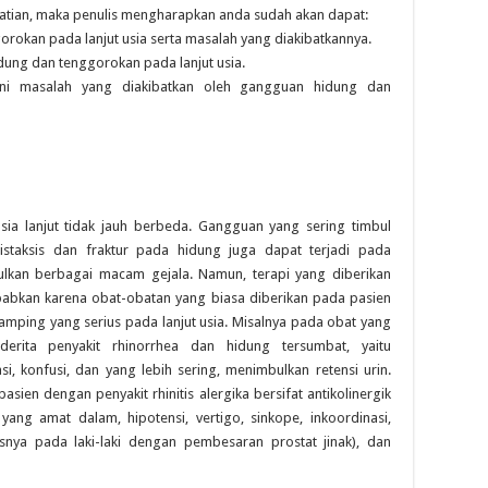
atian, maka penulis mengharapkan anda sudah akan dapat:
rokan pada lanjut usia serta masalah yang diakibatkannya.
dung dan tenggorokan pada lanjut usia.
ni masalah yang diakibatkan oleh gangguan hidung dan
a lanjut tidak jauh berbeda. Gangguan yang sering timbul
pistaksis dan fraktur pada hidung juga dapat terjadi pada
lkan berbagai macam gejala. Namun, terapi yang diberikan
sebabkan karena obat-obatan yang biasa diberikan pada pasien
ping yang serius pada lanjut usia. Misalnya pada obat yang
erita penyakit rhinorrhea dan hidung tersumbat, yaitu
 konfusi, dan yang lebih sering, menimbulkan retensi urin.
sien dengan penyakit rhinitis alergika bersifat antikolinergik
ng amat dalam, hipotensi, vertigo, sinkope, inkoordinasi,
snya pada laki-laki dengan pembesaran prostat jinak), dan