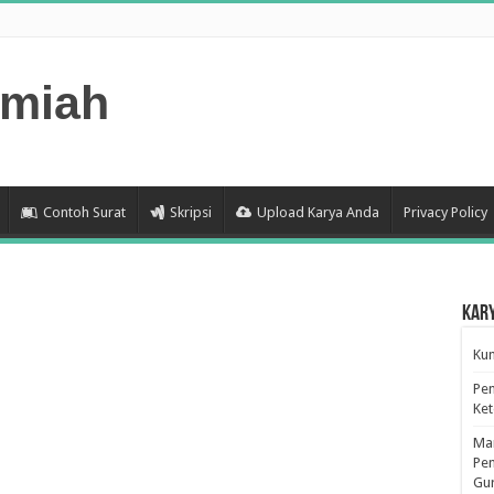
lmiah
Contoh Surat
Skripsi
Upload Karya Anda
Privacy Policy
Kar
Kum
Pen
Ke
Man
Pen
Gu