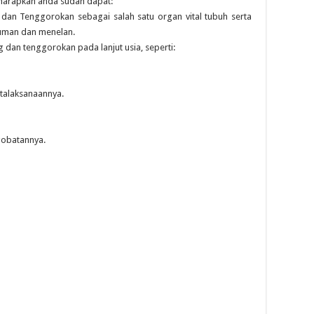
harapkan anda sudah dapat:
 dan Tenggorokan sebagai salah satu organ vital tubuh serta
uman dan menelan.
dan tenggorokan pada lanjut usia, seperti:
talaksanaannya.
gobatannya.