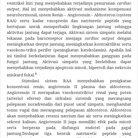
ventrikel kiri yang menyebabkan terjadinya penurunan
cardiac
output
. Hal ini menyebabkan aktivasi mekanisme kompensasi
neurohormonal, sistem Renin – Angiotensin – Aldosteron (system
RAA) serta kadar vasopresin dan natriuretic peptide yang
bertujuan untuk memperbaiki lingkungan jantung sehingga
aktivitas jantung dapat terjaga.
Aktivasi sistem simpatis melalui
tekanan pada
baroreseptor menjaga
cardiac output
dengan
meningkatkan denyut jantung, meningkatkan kontraktilitas serta
vasokons-triksi perifer (peningkatan katekolamin). Apabila hal
ini timbul berkelanjutan dapat menyeababkan gangguan pada
fungsi jantung. Aktivasi simpatis yang berlebihan dapat
menyebabkan terjadinya apoptosis miosit, hipertofi dan nekrosis
4
miokard fokal.
Stimulasi sistem RAA menyebabkan penigkatan
konsentrasi renin, angiotensin II plasma dan aldosteron.
Angiotensin II merupakan vasokonstriktor renal yang poten
(arteriol eferen) dan sirkulasi sistemik yang merangsang
pelepasan noradrenalin dari pusat saraf simpatis, menghambat
tonus vagal dan merangsang pelepasan aldosteron. Aldosteron
akan menyebabkan retensi natrium dan air serta meningkatkan
sekresi kalium. Angiotensin II juga memiliki efek pada miosit
serta berperan pada disfungsi endotel pada gagal
jantung.Terdapat tiga bentuk natriuretic peptide yang