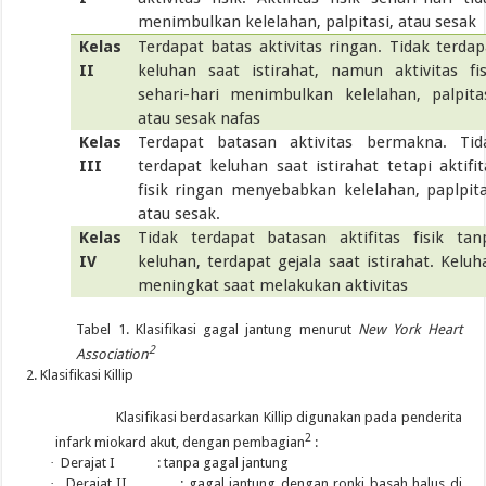
menimbulkan kelelahan, palpitasi, atau sesak
Kelas
Terdapat batas aktivitas ringan. Tidak terdap
II
keluhan saat istirahat, namun aktivitas fis
sehari-hari menimbulkan kelelahan, palpitas
atau sesak nafas
Kelas
Terdapat batasan aktivitas bermakna. Tid
III
terdapat keluhan saat istirahat tetapi aktifit
fisik ringan menyebabkan kelelahan, paplpita
atau sesak.
Kelas
Tidak terdapat batasan aktifitas fisik tan
IV
keluhan, terdapat gejala saat istirahat. Keluh
meningkat saat melakukan aktivitas
Tabel 1. Klasifikasi gagal jantung menurut
New York Heart
2
Association
Klasifikasi K
illip
Klasifikasi berdasarkan Killip digunakan pada penderita
2
infark miokard akut, dengan pembagian
:
·
Derajat I : tanpa gagal jantung
·
Derajat II : gagal jantung dengan ronki basah halus di