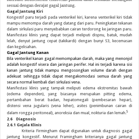
sesuai dengan derajat gagal jantung.
Gagal Jantung Kiri
Kongestif paru terjadi pada venterikel kiri, karena venterikel kiri tidak
mampu memompa darah yang datang dari paru. Peningkatan tekanan
dalam sirkulasi paru menyebabkan cairan terdorong ke jaringan paru.
Manifestasi klinis yang dapat terjadi meliputi dispnu, batuk, mudah
lelah, denyut jantung cepat (takikardi) dengan bunyi S3, kecemasan
dan kegelisahan.
Gagal Jantung Kanan
Bila venterikel kanan gagal memompakan darah, maka yang menonjol
adalah kongestif visera dan jaringan perifer. Hal ini terjadi karena sisi
kanan jantung tidak mampu mengosongkan volume darah dengan
adekuat sehingga tidak dapat mengakomodasi semua darah yang
secara normal kembali dari sirkulasi vena.
Manifestasi klinis yang tampak meliputi edema ekstremitas bawah
(edema dependen), yang biasanya merupakan pitting edema,
pertambahan berat badan, hepatomegali (pembesaran hepar),
distensi vena jugularis (vena leher), asites (penimbunan cairan di
5
dalam rongga peritoneal), anoreksia dan mual, nokturia dan lemah.
2.6 Diagnosis
2.6.1 Gejala Klinis
Kriteria Firmingham dapat digunakan untuk diagnosis gagal
jantung kongestif. Menurut Framingham kriterianya gagal jantung