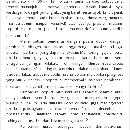
darah sistolik < 90 mmHg), oliguria serta cardiac output yang
rendah menunjukkan bahwa penderita dalam kondisi syok
kardiogenik. Gagal jantung akut yang berat serta syok kardiogenik
biasanya timbul pada infark miokard luas, aritmia yang menetap
(fibrilasi atrium maupun ventrikel) atau adanya problem mekanis
seperti ruptur otot papilari akut maupun defek septum ventrikel
9
pasca infark.
Menempatkan penderita dengan posisi duduk dengan
pemberian oksigen konsentrasi tinggi dengan masker sebagai
tindakan pertama yang dapat dilakukan. Monitoring gejala serta
produksi kencing yang akurat dengan kateterisasi urin serta
oksigenasi jaringan dilakukan di ruangan khusus. Base excess
menunjukkan perfusi jaringan, semakin rendah menunjukkan adanya
asidosis laktat akibat metabolisme anerob dan merupakan prognosa
yang buruk. Koreksi hipoperfusi memperbaiki asidosis, pemberian
9
bikarbonat hanya diberikan pada kasus yang refrakter.
Pemberian loop diuretik intravena seperti furosemid akan
menyebabkan venodilatasi yang akan memperbaiki gejala
walaupun belum ada diuresis. Loop diuretik juga meningkatkan
produksi prostaglandin vasdilator renal. Efek ini dihambat oleh
prostaglandin inhibitor seperti obat antiflamasi nonsteroid,
10
sehingga harus dihindari bila memungkinkan.
Pemberian nitrat (sublingual, buccal dan intravenus)