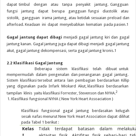
dapat timbul dengan atau tanpa penyakit jantung. Gangguan
fungsi jantung dapat berupa gangguan fungsi diastolik atau
sistolik, gangguan irama jantung, atau ketidak sesuaian preload dan
afterload. Keadaan ini dapat menyebabkan kematian pada pasien.1
Gagal jantung dapat dibagi
menjadi gagal jantung kiri dan gagal
jantung kanan. Gagal jantung juga dapat dibagi menjadi gagal jantung
akut, gagal jantung dekompensasi, serta gagal jantung kronis.1
2.2
Klasifikasi Gagal Jantung
Beberapa sistem klasifikasi telah dibuat untuk
mempermudah dalam pengenalan dan penanganan gagal jantung.
Sistem klasifikasi tersebut antara lain pembagian berdasarkan Killip
yang digunakan pada Infark Miokard Akut, klasifikasi berdasarkan
2
tampilan klinis yaitu klasifikasi Forrester, Stevenson dan NYHA.
Klasifikasi fungsional NYHA ( New York Heart Assoaciation )
Klasifikasi fungsional gagal jantung berdasakan kelugah
sesak nafas menurut New York Heart Association dapat dilihat
pada Tabel 1 berikut :
Kelas
Tidak terdapat batasan dalam melakuk
I
aktivitas fisik. Aktifitas fisik sehari-hari tid