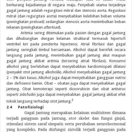
berkurang kejadiannya di negara maju. Penyebab utama terjadinya
gagal jantung adalah regurgitasi mitral dan stenosis aorta. Regusitasi
mitral (dan regurgitasi aorta) menyebabkan kelebihan beban volume
(peningkatan preload) sedangkan stenosis aorta menimbulkan beban
tekanan (peningkatan
afterload
).
Aritmia sering ditemukan pada pasien dengan gagal jantung
dan dihubungkan dengan kelainan struktural termasuk hipertofi
ventrikel kiri pada penderita hipertensi. Atrial fibrilasi dan gagal
jantung seringkali timbul bersamaan. Alkohol dapat berefek secara
langsung pada jantung, menimbulkan gagal jantung akut maupun
gagal jantung akibat aritmia (tersering atrial fibrilasi). Konsumsi
alkohol yang berlebihan dapat menyebabkan kardiomiopati dilatasi
(penyakit otot jantung alkoholik). Alkohol menyebabkan gagal jantung
2 – 3% dari kasus. Alkohol juga dapat menyebabkan gangguan nutrisi
dan defisiensi tiamin. Obat – obatan juga dapat menyebabkan gagal
jantung. Obat kemoterapi seperti doxorubicin dan obat antivirus
seperti zidofudin juga dapat menyebabkan gagal jantung akibat efek
3
toksik langsung terhadap otot jantung.
2.4 Patofisiologi
Gagal jantung merupakan kelainan multisitem dimana
terjadi gangguan pada jantung, otot skelet dan fungsi ginjal,
stimulasi sistem saraf simpatis serta perubahan neurohormonal
yang kompleks. Pada disfungsi sistolik terjadi gangguan pada