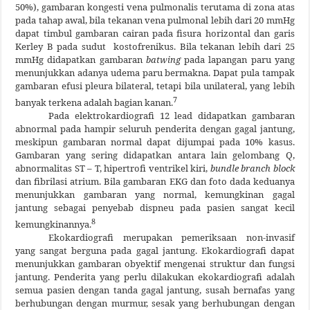
50%), gambaran kongesti vena pulmonalis terutama di zona atas
pada tahap awal, bila tekanan vena pulmonal lebih dari 20 mmHg
dapat timbul gambaran cairan pada fisura horizontal dan garis
Kerley B pada sudut kostofrenikus. Bila tekanan lebih dari 25
mmHg didapatkan gambaran
batwing
pada lapangan paru yang
menunjukkan adanya udema paru bermakna. Dapat pula tampak
gambaran efusi pleura bilateral, tetapi bila unilateral, yang lebih
7
banyak terkena adalah bagian kanan.
Pada elektrokardiografi 12 lead didapatkan gambaran
abnormal pada hampir seluruh penderita dengan gagal jantung,
meskipun gambaran normal dapat dijumpai pada 10% kasus.
Gambaran yang sering didapatkan antara lain gelombang Q,
abnormalitas ST – T, hipertrofi ventrikel kiri,
bundle branch block
dan fibrilasi atrium. Bila gambaran EKG dan foto dada keduanya
menunjukkan gambaran yang normal, kemungkinan gagal
jantung sebagai penyebab dispneu pada pasien sangat kecil
8
kemungkinannya.
Ekokardiografi merupakan pemeriksaan non-invasif
yang sangat berguna pada gagal jantung. Ekokardiografi dapat
menunjukkan gambaran obyektif mengenai struktur dan fungsi
jantung. Penderita yang perlu dilakukan ekokardiografi adalah
semua pasien dengan tanda gagal jantung, susah bernafas yang
berhubungan dengan murmur, sesak yang berhubungan dengan