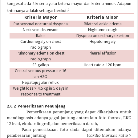
kongestif ada 2 kriteria yaitu kriteria mayor dan kriteria minor. Adapun
6
kriterianya adalah sebagai berikut:
Kriteria Mayor
Kriteria Minor
Paroxysmal nocturnal dyspnea
Bilateral ankle edema
Neck vein distension
Nighttime cough
Rales
Dyspnea on ordinary exertion
Cardiomegaly on chest
Hepatomegaly
radiograph
Pulmonary edema on chest
Pleural effusion
radiograph
S3 gallop
Heart rate > 120 bpm
Central venous pressure > 16
cm H2O
Hepatojugular reflux
Weight loss > 4.5 kg in 5 days in
response to treatment
2.6.2 Pemeriksaan Penunjang
Pemeriksaan penunjang yang dapat dikerjakan untuk
mendiagnosis adanya gagal jantung antara lain foto thorax, EKG
12 lead, ekokardiografi, dan pemeriksaan darah,
Pada pemeriksaan foto dada dapat ditemukan adanya
pembesaran jantung (
cardio thoraxic ratio
>