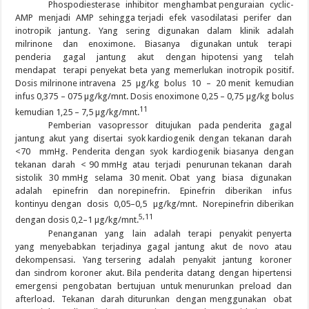
Phospodiesterase inhibitor menghambat penguraian cyclic-
AMP menjadi AMP sehingga terjadi efek vasodilatasi perifer dan
inotropik jantung. Yang sering digunakan dalam klinik adalah
milrinone dan enoximone. Biasanya digunakan untuk terapi
penderia gagal jantung akut dengan hipotensi yang telah
mendapat terapi penyekat beta yang memerlukan inotropik positif.
Dosis milrinone intravena 25 µg/kg bolus 10 – 20 menit kemudian
infus 0,375 – 075 µg/kg/mnt. Dosis enoximone 0,25 – 0,75 µg/kg bolus
11
kemudian 1,25 – 7,5 µg/kg/mnt.
Pemberian vasopressor ditujukan pada penderita gagal
jantung akut yang disertai syok kardiogenik dengan tekanan darah
<70 mmHg. Penderita dengan syok kardiogenik biasanya dengan
tekanan darah < 90 mmHg atau terjadi penurunan tekanan darah
sistolik 30 mmHg selama 30 menit. Obat yang biasa digunakan
adalah epinefrin dan norepinefrin. Epinefrin diberikan infus
kontinyu dengan dosis 0,05–0,5 µg/kg/mnt. Norepinefrin diberikan
5,11
dengan dosis 0,2–1 µg/kg/mnt.
Penanganan yang lain adalah terapi penyakit penyerta
yang menyebabkan terjadinya gagal jantung akut de novo atau
dekompensasi. Yang tersering adalah penyakit jantung koroner
dan sindrom koroner akut. Bila penderita datang dengan hipertensi
emergensi pengobatan bertujuan untuk menurunkan preload dan
afterload. Tekanan darah diturunkan dengan menggunakan obat