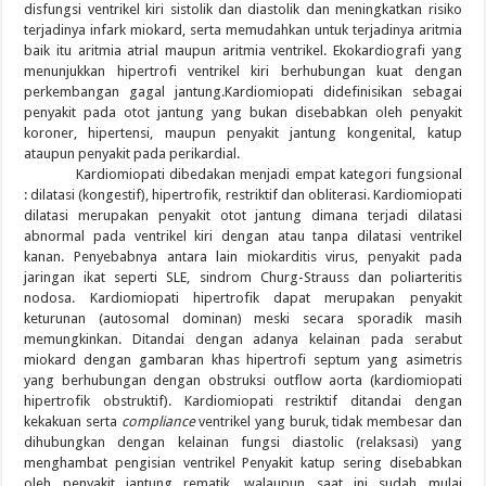
disfungsi ventrikel kiri sistolik dan diastolik dan meningkatkan risiko
terjadinya infark miokard, serta memudahkan untuk terjadinya aritmia
baik itu aritmia atrial maupun aritmia ventrikel. Ekokardiografi yang
menunjukkan hipertrofi ventrikel kiri berhubungan kuat dengan
perkembangan gagal jantung.Kardiomiopati didefinisikan sebagai
penyakit pada otot jantung yang bukan disebabkan oleh penyakit
koroner, hipertensi, maupun penyakit jantung kongenital, katup
ataupun penyakit pada perikardial.
Kardiomiopati dibedakan menjadi empat kategori fungsional
: dilatasi (kongestif), hipertrofik, restriktif dan obliterasi. Kardiomiopati
dilatasi merupakan penyakit otot jantung dimana terjadi dilatasi
abnormal pada ventrikel kiri dengan atau tanpa dilatasi ventrikel
kanan. Penyebabnya antara lain miokarditis virus, penyakit pada
jaringan ikat seperti SLE, sindrom Churg-Strauss dan poliarteritis
nodosa. Kardiomiopati hipertrofik dapat merupakan penyakit
keturunan (autosomal dominan) meski secara sporadik masih
memungkinkan. Ditandai dengan adanya kelainan pada serabut
miokard dengan gambaran khas hipertrofi septum yang asimetris
yang berhubungan dengan obstruksi outflow aorta (kardiomiopati
hipertrofik obstruktif). Kardiomiopati restriktif ditandai dengan
kekakuan serta
compliance
ventrikel yang buruk, tidak membesar dan
dihubungkan dengan kelainan fungsi diastolic (relaksasi) yang
menghambat pengisian ventrikel Penyakit katup sering disebabkan
oleh penyakit jantung rematik, walaupun saat ini sudah mulai