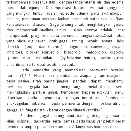
terkompensasi biasanya stabil, dengan tanda retensi air dan edema
paru tidak dijumpai. Dekompensasi berarti terdapat gangguan
yang mungkin timbul adalah episode udema paru akut maupun
malaise, penurunan toleransi latihan dan sesak nafas saat aktifitas.
Penatalaksaan ditujukan Gagal Jantung untuk menghilangkan gejala
dan memperbaiki kualitas hidup. Tujuan lainnya adalah untuk
memperbaiki prognosis serta penurunan angka rawat.Obat – obat
yang biasa digunakan untuk gagal jantung kronis antara lain:
diuretik (loop dan thiazide), angiotensin converting enzyme
inhibitors, blocker (carvedilol, bisoprolol, metoprolol), digoxin,
spironolakton, vasodilator (hydralazine /nitrat), antikoagulan,
8
antiaritmia, serta obat positif inotropik.
Pada penderita yang memerlukan perawatan, restriksi
cairan (1,5–2 l/hari) dan pembatasan asupan garam dianjurkan
pada pasien. Tirah baring jangka pendek dapat membantu
perbaikan gejala karena mengurangi metabolisme serta
meningkatkan perfusi ginjal. Pemberian heparin subkutan perlu
diberikan pada penderita dengan imobilitas. Pemberian
antikoagulan diberikan pada pemderita dengan fibrilasi atrium,
8
gangguan fungsi sistolik berat dengan dilatasi ventrikel.
Penderita gagal jantung akut datang dengan gambaran
klinis dispneu, takikardia serta cemas, pada kasus yang lebih berat
penderita tampak pucat dan hipotensi. Adanya trias hipotensi (tekanan