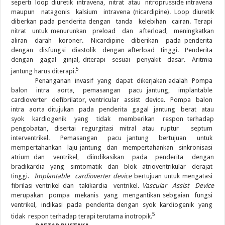
seperti loop diuretik intravena, nitrat atau nitroprusside intravena
maupun natagonis kalsium intravena (nicardipine). Loop diuretik
diberkan pada penderita dengan tanda kelebihan cairan. Terapi
nitrat untuk menurunkan preload dan afterload, meningkatkan
aliran darah koroner. Nicardipine diberikan pada penderita
dengan disfungsi diastolik dengan afterload tinggi. Penderita
dengan gagal ginjal, diterapi sesuai penyakit dasar. Aritmia
5
jantung harus diterapi.
Penanganan invasif yang dapat dikerjakan adalah Pompa
balon intra aorta, pemasangan pacu jantung, implantable
cardioverter defibrilator, ventricular assist device. Pompa balon
intra aorta ditujukan pada penderita gagal jantung berat atau
syok kardiogenik yang tidak memberikan respon terhadap
pengobatan, disertai regurgitasi mitral atau ruptur septum
interventrikel. Pemasangan pacu jantung bertujuan untuk
mempertahankan laju jantung dan mempertahankan sinkronisasi
atrium dan ventrikel, diindikasikan pada penderita dengan
bradikardia yang simtomatik dan blok atrioventrikular derajat
tinggi.
Implantable cardioverter device
bertujuan untuk mengatasi
fibrilasi ventrikel dan takikardia ventrikel.
Vascular Assist Device
merupakan pompa mekanis yang mengantikan sebgaian fungsi
ventrikel, indikasi pada penderita dengan syok kardiogenik yang
5
tidak respon terhadap terapi terutama inotropik.