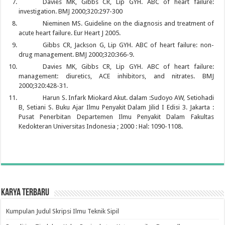
Davies MK, Gibbs CR, Lip GYH. ABC of heart failure:
investigation. BMJ 2000;320:297-300
Nieminen MS. Guideline on the diagnosis and treatment of
acute heart failure. Eur Heart J 2005.
Gibbs CR, Jackson G, Lip GYH. ABC of heart failure: non-
drug management. BMJ 2000;320:366-9.
Davies MK, Gibbs CR, Lip GYH. ABC of heart failure:
management: diuretics, ACE inhibitors, and nitrates. BMJ
2000;320:428-31.
Harun S. Infark Miokard Akut. dalam :Sudoyo AW, Setiohadi
B, Setiani S. Buku Ajar Ilmu Penyakit Dalam Jilid I Edisi 3. Jakarta :
Pusat Penerbitan Departemen Ilmu Penyakit Dalam Fakultas
Kedokteran Universitas Indonesia ; 2000 : Hal: 1090-1108.
Karya Terbaru
Kumpulan Judul Skripsi Ilmu Teknik Sipil