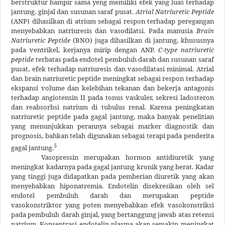
berstruktur hampir sama yeng memiliki efek yang luas terhadap
jantung, ginjal dan susunan saraf pusat.
Atrial Natriuretic Peptide
(ANP) dihasilkan di atrium sebagai respon terhadap peregangan
menyebabkan natriuresis dan vasodilatsi. Pada manusia
Brain
Natriuretic Peptide
(BNO) juga dihasilkan di jantung, khususnya
pada ventrikel, kerjanya mirip dengan ANP.
C-type natriuretic
peptide
terbatas pada endotel pembuluh darah dan susunan saraf
pusat, efek terhadap natriuresis dan vasodilatasi minimal. Atrial
dan brain natriuretic peptide meningkat sebagai respon terhadap
ekspansi volume dan kelebihan tekanan dan bekerja antagonis
terhadap angiotensin II pada tonus vaskuler, sekresi ladosteron
dan reabsorbsi natrium di tubulus renal. Karena peningkatan
natriuretic peptide pada gagal jantung, maka banyak penelitian
yang menunjukkan perannya sebagai marker diagnostik dan
prognosis, bahkan telah digunakan sebagai terapi pada penderita
5
gagal jantung.
Vasopressin merupakan hormon antidiuretik yang
meningkat kadarnya pada gagal jantung kronik yang berat. Kadar
yang tinggi juga didapatkan pada pemberian diuretik yang akan
menyebabkan hiponatremia. Endotelin disekresikan oleh sel
endotel pembuluh darah dan merupakan peptide
vasokonstriktor yang poten menyebabkan efek vasokonstriksi
pada pembuluh darah ginjal, yang bertanggung jawab atas retensi
natrium. Konsentrasi endotelin plasma akan semakin meningkat