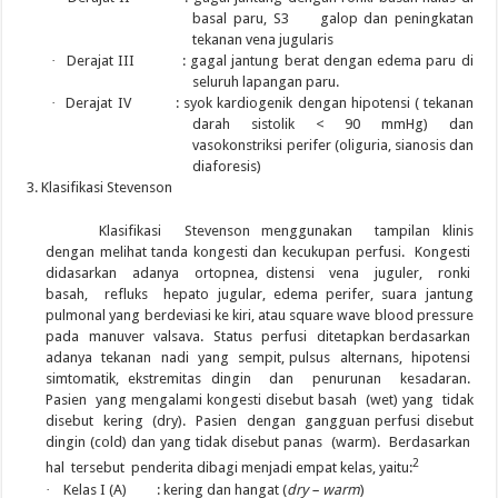
basal paru, S3 galop dan peningkatan
tekanan vena jugularis
·
Derajat III : gagal jantung berat dengan edema paru di
seluruh lapangan paru.
·
Derajat IV : syok kardiogenik dengan hipotensi ( tekanan
darah sistolik < 90 mmHg) dan
vasokonstriksi perifer (oliguria, sianosis dan
diaforesis)
Klasifikasi Stevenson
Klasifikasi Stevenson menggunakan tampilan klinis
dengan melihat tanda kongesti dan kecukupan perfusi. Kongesti
didasarkan adanya ortopnea, distensi vena juguler, ronki
basah, refluks hepato jugular, edema perifer, suara jantung
pulmonal yang berdeviasi ke kiri, atau square wave blood pressure
pada manuver valsava. Status perfusi ditetapkan berdasarkan
adanya tekanan nadi yang sempit, pulsus alternans, hipotensi
simtomatik, ekstremitas dingin dan penurunan kesadaran.
Pasien yang mengalami kongesti disebut basah (wet) yang tidak
disebut kering (dry). Pasien dengan gangguan perfusi disebut
dingin (cold) dan yang tidak disebut panas (warm). Berdasarkan
2
hal tersebut penderita dibagi menjadi empat kelas, yaitu:
·
Kelas I (A) : kering dan hangat (
dry – warm
)