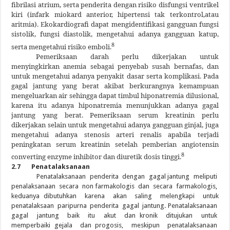
fibrilasi atrium, serta penderita dengan risiko disfungsi ventrikel
kiri (infark miokard anterior, hipertensi tak terkontrol,atau
aritmia). Ekokardiografi dapat mengidentifikasi gangguan fungsi
sistolik, fungsi diastolik, mengetahui adanya gangguan katup,
8
serta mengetahui risiko emboli.
Pemeriksaan darah perlu dikerjakan untuk
menyingkirkan anemia sebagai penyebab susah
bernafas, dan
untuk mengetahui adanya penyakit dasar serta komplikasi. Pada
gagal jantung yang berat akibat berkurangnya kemampuan
mengeluarkan air sehingga dapat timbul hiponatremia dilusional,
karena itu adanya hiponatremia menunjukkan adanya gagal
jantung yang berat. Pemeriksaan serum kreatinin perlu
dikerjakan selain untuk mengetahui adanya gangguan ginjal, juga
mengetahui adanya stenosis arteri renalis apabila terjadi
peningkatan serum kreatinin setelah pemberian angiotensin
8
converting enzyme inhibitor dan diuretik dosis tinggi.
2.7 Penatalaksanaan
Penatalaksanaan penderita dengan gagal jantung meliputi
penalaksanaan secara non farmakologis dan secara farmakologis,
keduanya dibutuhkan karena akan saling melengkapi untuk
penatalaksaan paripurna penderita gagal jantung. Penatalaksanaan
gagal jantung baik itu akut dan kronik ditujukan untuk
memperbaiki gejala dan progosis, meskipun penatalaksanaan