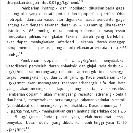
10
dilanjutkan dengan infus 0,01 µg/kg/menit.
Pemberian inotropik dan inodilator ditujukan pada gagal
jantung akut yang disertai hipotensi dan hipoperfusi perifer. Obat
inotropik dan/atau vasodilator digunakan pada penderita gagal
jantung akut dengan tekanan darah 85 – 100 mmHg. Jika tekanan
sistolik < 85 mmHg maka inotropik dan/atau vasopressor
merupakan pilihan. Peningkatan tekanan darah yang berlebihan
akan dapat meningkatkan afterload. Tekanan darah dianggap
cukup memenuhi perfusi jaringan bila tekanan arteri rata – rata > 65
11
mmHg.
Pemberian dopamin
<
2 µg/kg/mnt menyebabkan
vasodilatasi pembuluh darah splanknik dan ginjal. Pada dosis 2 – 5
µg/kg/mnt akan merangsang reseptor adrenergik beta sehingga
terjadi peningkatan laju dan curah jantung. Pada pemberian 5–15
µg/kg/mnt akan merangsang reseptor adrenergik alfa dan beta
yang akan meningkatkan laju jantung serta vasokonstriksi.
Pemberian dopamin akan merangsang reseptor adrenergik beta 1
dan beta 2, menyebabkan berkurangnya tahanan vaskular sistemik
(vasodilatasi) dan meningkatnya kontrkatilitas. Dosis umumnya 2 –
3 µg/kg/mnt, untuk meningkatkan curah jantung diperlukan dosis 2,5
– 15 µg/kg/mnt. Pada pasien yang telah mendapat terapi
penyekat beta, dosis yang dibutuhkan lebih tinggi yaitu 15–20
11
µg/kg/mnt.