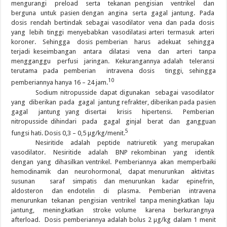
mengurangi preload serta tekanan pengisian ventrikel dan
berguna untuk pasien dengan angina serta gagal jantung. Pada
dosis rendah bertindak sebagai vasodilator vena dan pada dosis
yang lebih tinggi menyebabkan vasodilatasi arteri termasuk arteri
koroner. Sehingga dosis pemberian harus adekuat sehingga
terjadi keseimbangan antara dilatasi vena dan arteri tanpa
mengganggu perfusi jaringan. Kekurangannya adalah teleransi
terutama pada pemberian intravena dosis tinggi, sehingga
10
pemberiannya hanya 16 – 24 jam.
Sodium nitropusside dapat digunakan sebagai vasodilator
yang diberikan pada gagal jantung refrakter, diberikan pada pasien
gagal jantung yang disertai krisis hipertensi. Pemberian
nitropusside dihindari pada gagal ginjal berat dan gangguan
5
fungsi hati. Dosis 0,3 – 0,5 µg/kg/menit.
Nesiritide adalah peptide natriuretik yang merupakan
vasodilator. Nesiritide adalah BNP rekombinan yang identik
dengan yang dihasilkan ventrikel. Pemberiannya akan memperbaiki
hemodinamik dan neurohormonal, dapat menurunkan aktivitas
susunan saraf simpatis dan menurunkan kadar epinefrin,
aldosteron dan endotelin di plasma. Pemberian intravena
menurunkan tekanan pengisian ventrikel tanpa meningkatkan laju
jantung, meningkatkan stroke volume karena berkurangnya
afterload. Dosis pemberiannya adalah bolus 2 µg/kg dalam 1 menit