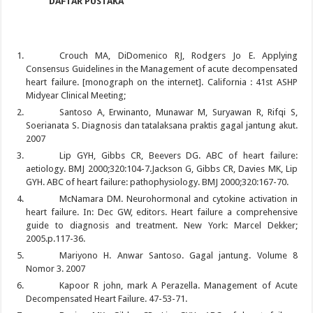
DAFTAR PUSTAKA
Crouch MA, DiDomenico RJ, Rodgers Jo E. Applying
Consensus Guidelines in the Management of acute decompensated
heart failure. [monograph on the internet]. California : 41st ASHP
Midyear Clinical Meeting;
Santoso A, Erwinanto, Munawar M, Suryawan R, Rifqi S,
Soerianata S. Diagnosis dan tatalaksana praktis gagal jantung akut.
2007
Lip GYH, Gibbs CR, Beevers DG. ABC of heart failure:
aetiology. BMJ 2000;320:104-7.Jackson G, Gibbs CR, Davies MK, Lip
GYH. ABC of heart failure: pathophysiology. BMJ 2000;320:167-70.
McNamara DM. Neurohormonal and cytokine activation in
heart failure. In: Dec GW, editors. Heart failure a comprehensive
guide to diagnosis and treatment. New York: Marcel Dekker;
2005.p.117-36.
Mariyono H. Anwar Santoso. Gagal jantung. Volume 8
Nomor 3. 2007
Kapoor R john, mark A Perazella. Management of Acute
Decompensated Heart Failure. 47-53-71.