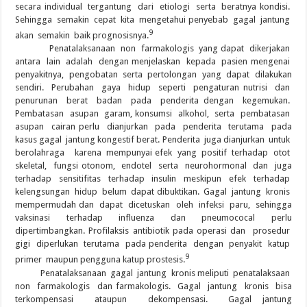
secara individual tergantung dari etiologi serta beratnya kondisi.
Sehingga semakin cepat kita mengetahui penyebab gagal jantung
9
akan semakin baik prognosisnya.
Penatalaksanaan non farmakologis yang dapat dikerjakan
antara lain adalah dengan menjelaskan kepada pasien mengenai
penyakitnya, pengobatan serta pertolongan yang dapat dilakukan
sendiri. Perubahan gaya hidup seperti pengaturan nutrisi dan
penurunan berat badan pada penderita dengan kegemukan.
Pembatasan asupan garam, konsumsi alkohol, serta pembatasan
asupan cairan perlu dianjurkan pada penderita terutama pada
kasus gagal jantung kongestif berat. Penderita juga dianjurkan untuk
berolahraga karena mempunyai efek yang positif terhadap otot
skeletal, fungsi otonom, endotel serta neurohormonal dan juga
terhadap sensitifitas terhadap insulin meskipun efek terhadap
kelengsungan hidup belum dapat dibuktikan. Gagal jantung kronis
mempermudah dan dapat dicetuskan oleh infeksi paru, sehingga
vaksinasi terhadap influenza dan pneumococal perlu
dipertimbangkan. Profilaksis antibiotik pada operasi dan prosedur
gigi diperlukan terutama pada penderita dengan penyakit katup
9
primer maupun pengguna katup prostesis.
Penatalaksanaan gagal jantung kronis meliputi penatalaksaan
non farmakologis dan farmakologis. Gagal jantung kronis bisa
terkompensasi ataupun dekompensasi. Gagal jantung