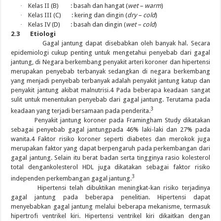
·
Kelas II (B) : basah dan hangat (
wet – warm
)
·
Kelas III (C) : kering dan dingin (
dry – cold
)
·
Kelas IV (D) : basah dan dingin (
wet – cold
)
2.3 Etiologi
Gagal jantung dapat disebabkan oleh banyak hal. Secara
epidemiologi cukup penting untuk mengetahui penyebab dari gagal
jantung, di Negara berkembang penyakit arteri koroner dan hipertensi
merupakan penyebab terbanyak sedangkan di negara berkembang
yang menjadi penyebab terbanyak adalah penyakit jantung katup dan
penyakit jantung akibat malnutrisi.4 Pada beberapa keadaan sangat
sulit untuk menentukan penyebab dari gagal jantung. Terutama pada
3
keadaan yang terjadi bersamaan pada penderita.
Penyakit jantung koroner pada Framingham Study dikatakan
sebagai penyebab gagal jantungpada 46% laki-laki dan 27% pada
wanita.4 Faktor risiko koroner seperti diabetes dan merokok juga
merupakan faktor yang dapat berpengaruh pada perkembangan dari
gagal jantung. Selain itu berat badan serta tingginya rasio kolesterol
total dengankolesterol HDL juga dikatakan sebagai faktor risiko
3
independen perkembangan gagal jantung.
Hipertensi telah dibuktikan meningkat-kan risiko terjadinya
gagal jantung pada beberapa penelitian. Hipertensi dapat
menyebabkan gagal jantung melalui beberapa mekanisme, termasuk
hipertrofi ventrikel kiri. Hipertensi ventrikel kiri dikaitkan dengan