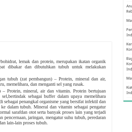
Ana
Re
Man
Pe
Ind
Ker
Ko
Bag
bohidrat, lemak dan protein, merupakan ikatan organik
Kon
at dibakar dan dibutuhkan tubuh untuk melakukan
In
Ma
an tubuh (zat pembangun) – Protein, mineral dan air,
ru, memelihara, dan menganti sel yang rusak.
Kia
– Protein, mineral, air dan vitamin. Protein bertujuan
In
 sel,bertindak sebagai buffer dalam upaya memelihara
i sebagai penangkal organisme yang bersifat infektil dan
ke dalam tubuh. Mineral dan vitamin sebagai pengatur
ormal sarafdan otot serta banyak proses lain yang terjadi
ran pencernaan, jaringan, mengatur suhu tubuh, peredaran
an lain-lain proses tubuh.