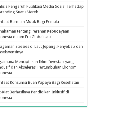
lisis Pengaruh Publikasi Media Sosial Terhadap
branding Suatu Merek
faat Bermain Musik Bagi Pemula
mahaman tentang Peranan Kebudayaan
onesia dalam Era Globalisasi
agaman Spesies di Laut Jepang: Penyebab dan
nsekwensinya
aimana Menciptakan Iklim Investasi yang
dusif dan Akselerasi Pertumbuhan Ekonomi
donesia
nfaat Konsumsi Buah Papaya Bagi Kesehatan
t-Kiat Berhasilnya Pendidikan Inklusif di
donesia