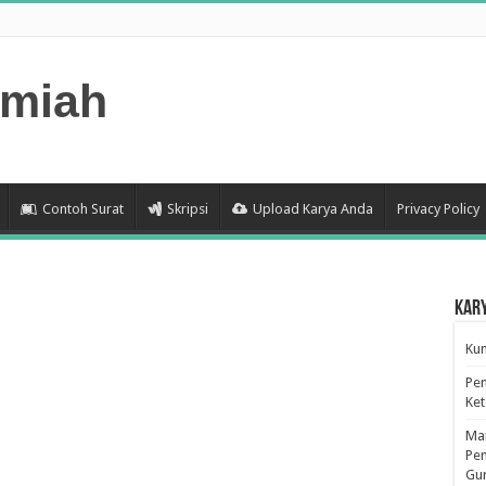
lmiah
Contoh Surat
Skripsi
Upload Karya Anda
Privacy Policy
Kar
Kum
Pen
Ke
Man
Pen
Gu