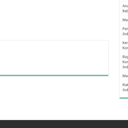
Ana
Re
Man
Pe
Ind
Ker
Ko
Bag
Kon
In
Ma
Kia
In