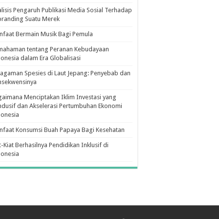
lisis Pengaruh Publikasi Media Sosial Terhadap
branding Suatu Merek
faat Bermain Musik Bagi Pemula
mahaman tentang Peranan Kebudayaan
onesia dalam Era Globalisasi
agaman Spesies di Laut Jepang: Penyebab dan
nsekwensinya
aimana Menciptakan Iklim Investasi yang
dusif dan Akselerasi Pertumbuhan Ekonomi
donesia
nfaat Konsumsi Buah Papaya Bagi Kesehatan
t-Kiat Berhasilnya Pendidikan Inklusif di
donesia