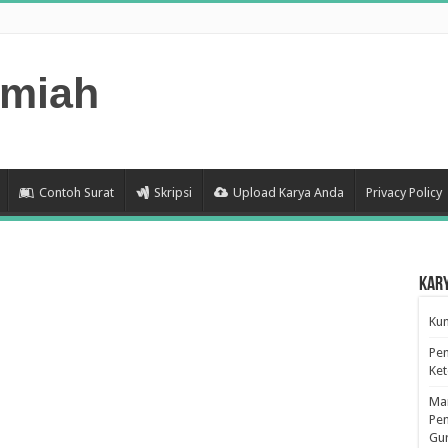
lmiah
Contoh Surat
Skripsi
Upload Karya Anda
Privacy Policy
Kar
Kum
Pen
Ke
Man
Pen
Gu