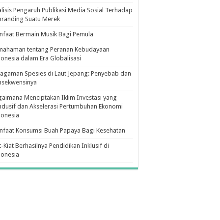
lisis Pengaruh Publikasi Media Sosial Terhadap
branding Suatu Merek
faat Bermain Musik Bagi Pemula
mahaman tentang Peranan Kebudayaan
onesia dalam Era Globalisasi
agaman Spesies di Laut Jepang: Penyebab dan
nsekwensinya
aimana Menciptakan Iklim Investasi yang
dusif dan Akselerasi Pertumbuhan Ekonomi
donesia
nfaat Konsumsi Buah Papaya Bagi Kesehatan
t-Kiat Berhasilnya Pendidikan Inklusif di
donesia