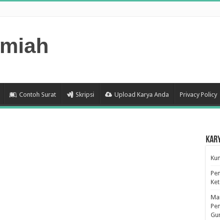
lmiah
Contoh Surat
Skripsi
Upload Karya Anda
Privacy Policy
Kar
Kum
Pen
Ke
Man
Pen
Gu