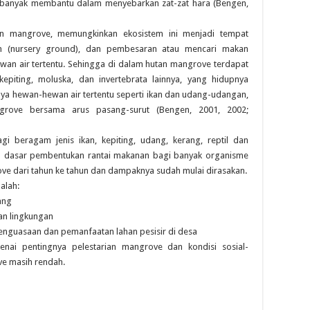
t banyak membantu dalam menyebarkan zat-zat hara (Bengen,
an mangrove, memungkinkan ekosistem ini menjadi tempat
n (nursery ground), dan pembesaran atau mencari makan
ewan air tertentu. Sehingga di dalam hutan mangrove terdapat
epiting, moluska, dan invertebrata lainnya, yang hidupnya
ya hewan-hewan air tertentu seperti ikan dan udang-udangan,
rove bersama arus pasang-surut (Bengen, 2001, 2002;
i beragam jenis ikan, kepiting, udang, kerang, reptil dan
n dasar pembentukan rantai makanan bagi banyak organisme
rove dari tahun ke tahun dan dampaknya sudah mulai dirasakan.
alah:
ang
an lingkungan
penguasaan dan pemanfaatan lahan pesisir di desa
nai pentingnya pelestarian mangrove dan kondisi sosial-
ve masih rendah.