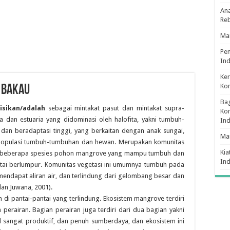
Ana
Re
Man
Pe
Ind
Ker
Ko
 BAKAU
Bag
nisikan/adalah
sebagai mintakat pasut dan mintakat supra-
Kon
a dan estuaria yang didominasi oleh halofita, yakni tumbuh-
In
dan beradaptasi tinggi, yang berkaitan dengan anak sungai,
Ma
populasi tumbuh-tumbuhan dan hewan. Merupakan komunitas
Kia
leh beberapa spesies pohon mangrove yang mampu tumbuh dan
In
ai berlumpur. Komunitas vegetasi ini umumnya tumbuh pada
 mendapat aliran air, dan terlindung dari gelombang besar dan
an Juwana, 2001).
di pantai-pantai yang terlindung. Ekosistem mangrove terdiri
perairan. Bagian perairan juga terdiri dari dua bagian yakni
l sangat produktif, dan penuh sumberdaya, dan ekosistem ini