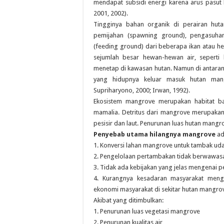
mendapat subsidi energi karena arus pasu
2001, 2002).
Tingginya bahan organik di perairan hut
pemijahan (spawning ground), pengasuha
(feeding ground) dari beberapa ikan atau h
sejumlah besar hewan-hewan air, seperti k
menetap di kawasan hutan. Namun di antaran
yang hidupnya keluar masuk hutan mang
Supriharyono, 2000; Irwan, 1992).
Ekosistem mangrove merupakan habitat bag
mamalia. Detritus dari mangrove merupaka
pesisir dan laut. Penurunan luas hutan mang
Penyebab utama hilangnya mangrove
ad
1. Konversi lahan mangrove untuk tambak ud
2. Pengelolaan pertambakan tidak berwawas
3. Tidak ada kebijakan yang jelas mengenai 
4. Kurangnya kesadaran masyarakat menge
ekonomi masyarakat di sekitar hutan mangro
Akibat yang ditimbulkan:
1. Penurunan luas vegetasi mangrove
2. Penurunan kualitas air