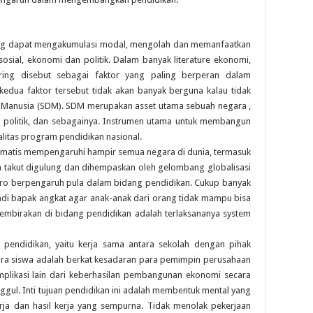
yang dapat mengakumulasi modal, mengolah dan memanfaatkan
ial, ekonomi dan politik. Dalam banyak literature ekonomi,
ring disebut sebagai faktor yang paling berperan dalam
dua faktor tersebut tidak akan banyak berguna kalau tidak
aya Manusia (SDM). SDM merupakan asset utama sebuah negara ,
 politik, dan sebagainya. Instrumen utama untuk membangun
litas program pendidikan nasional.
omatis mempengaruhi hampir semua negara di dunia, termasuk
na takut digulung dan dihempaskan oleh gelombang globalisasi
o berpengaruh pula dalam bidang pendidikan. Cukup banyak
di bapak angkat agar anak-anak dari orang tidak mampu bisa
mbirakan di bidang pendidikan adalah terlaksananya system
 pendidikan, yaitu kerja sama antara sekolah dengan pihak
ra siswa adalah berkat kesadaran para pemimpin perusahaan
Implikasi lain dari keberhasilan pembangunan ekonomi secara
gul. Inti tujuan pendidikan ini adalah membentuk mental yang
kerja dan hasil kerja yang sempurna. Tidak menolak pekerjaan