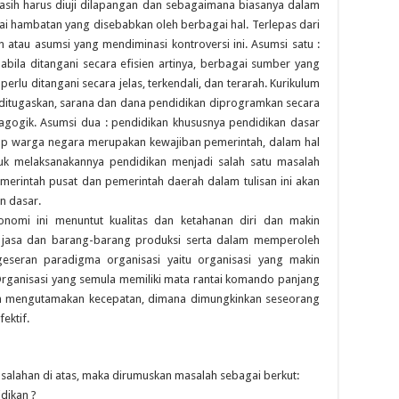
sih harus diuji dilapangan dan sebagaimana biasanya dalam
gai hambatan yang disebabkan oleh berbagai hal. Terlepas dari
n atau asumsi yang mendiminasi kontroversi ini. Asumsi satu :
abila ditangani secara efisien artinya, berbagai sumber yang
rlu ditangani secara jelas, terkendali, dan terarah. Kurikulum
n ditugaskan, sarana dan dana pendidikan diprogramkan secara
dagogik. Asumsi dua : pendidikan khususnya pendidikan dasar
ap warga negara merupakan kewajiban pemerintah, dalam hal
tuk melaksanakannya pendidikan menjadi salah satu masalah
rintah pusat dan pemerintah daerah dalam tulisan ini akan
n dasar.
onomi ini menuntut kualitas dan ketahanan diri dan makin
l jasa dan barang-barang produksi serta dalam memperoleh
seran paradigma organisasi yaitu organisasi yang makin
Organisasi yang semula memiliki mata rantai komando panjang
bih mengutamakan kecepatan, dimana dimungkinkan seseorang
fektif.
alahan di atas, maka dirumuskan masalah sebagai berkut:
dikan ?