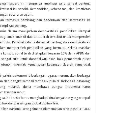
bawah seperti ini mempunyai implikasi yang sangat penting,
isasi itu sendiri. Kemandirian, kebebasan, dan kreativitas
bangun secara seragam.
n termasuk pembangunan pendidikan dari sentralisasi ke
implikasi penting.
serius dalam mewujudkan demokratisasi pendidikan. Nampak
it bagi anak-anak di daerah-daerah tersebut untuk memperoleh
mutu. Padahal salah satu aspek penting dari demokratisasi
alam memperoleh pendidikan yang bermutu. Kelima masalah
ra konstitusional telah ditetapkan besaran 20% dana APBN dan
h sangat sulit untuk dapat diwujudkan baik pemerintah pusat
h otonom memiliki kemampuan keuangan daerah yang tidak
adinya krisis ekonomi diberbagai negara, merumuskan berbagai
n dan bangkit kembali termasuk pula di Indonesia dibarengi
 yang melanda dunia membawa bangsa Indonesia harus
 krisis tersebut.
ngsa Indonesia harus menghadapi dua kenyataan yang nampak
pihak dan persaingan global dipihak lain.
dikan nasional sebagaimana diamanatkan oleh pasal 31 UUD