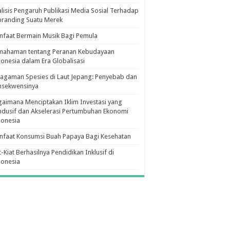
lisis Pengaruh Publikasi Media Sosial Terhadap
branding Suatu Merek
faat Bermain Musik Bagi Pemula
mahaman tentang Peranan Kebudayaan
onesia dalam Era Globalisasi
agaman Spesies di Laut Jepang: Penyebab dan
nsekwensinya
aimana Menciptakan Iklim Investasi yang
dusif dan Akselerasi Pertumbuhan Ekonomi
donesia
nfaat Konsumsi Buah Papaya Bagi Kesehatan
t-Kiat Berhasilnya Pendidikan Inklusif di
donesia