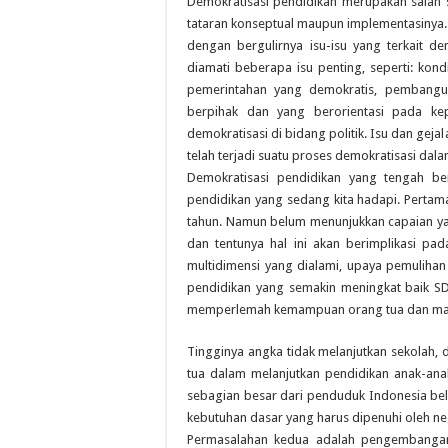
Demokratisasi pendidikan merupakan salah s
tataran konseptual maupun implementasinya. 
dengan bergulirnya isu-isu yang terkait den
diamati beberapa isu penting, seperti: kond
pemerintahan yang demokratis, pembangun
berpihak dan yang berorientasi pada kep
demokratisasi di bidang politik. Isu dan gej
telah terjadi suatu proses demokratisasi dal
Demokratisasi pendidikan yang tengah ber
pendidikan yang sedang kita hadapi. Pertam
tahun. Namun belum menunjukkan capaian ya
dan tentunya hal ini akan berimplikasi pa
multidimensi yang dialami, upaya pemuliha
pendidikan yang semakin meningkat baik SD
memperlemah kemampuan orang tua dan mas
Tingginya angka tidak melanjutkan sekolah
tua dalam melanjutkan pendidikan anak-ana
sebagian besar dari penduduk Indonesia be
kebutuhan dasar yang harus dipenuhi oleh ne
Permasalahan kedua adalah pengembangan 