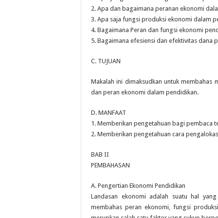
2. Apa dan bagaimana peranan ekonomi dal
3. Apa saja fungsi produksi ekonomi dalam p
4. Bagaimana Peran dan fungsi ekonomi pend
5. Bagaimana efesiensi dan efektivitas dana 
C. TUJUAN
Makalah ini dimaksudkan untuk membahas m
dan peran ekonomi dalam pendidikan.
D. MANFAAT
1. Memberikan pengetahuan bagi pembaca te
2. Memberikan pengetahuan cara pengalokasi
BAB II
PEMBAHASAN
A. Pengertian Ekonomi Pendidikan
Landasan ekonomi adalah suatu hal yang
membahas peran ekonomi, fungsi produksi, 
merupkan salah satu faktor yang cukup be