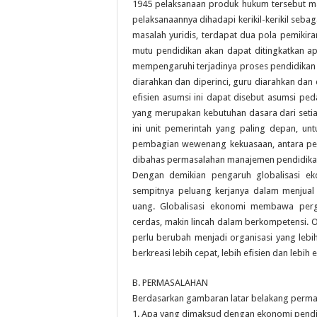
1945 pelaksanaan produk hukum tersebut ma
pelaksanaannya dihadapi kerikil-kerikil seba
masalah yuridis, terdapat dua pola pemikira
mutu pendidikan akan dapat ditingkatkan ap
mempengaruhi terjadinya proses pendidikan pe
diarahkan dan diperinci, guru diarahkan da
efisien asumsi ini dapat disebut asumsi pe
yang merupakan kebutuhan dasara dari seti
ini unit pemerintah yang paling depan, un
pembagian wewenang kekuasaan, antara peme
dibahas permasalahan manajemen pendidika
Dengan demikian pengaruh globalisasi ek
sempitnya peluang kerjanya dalam menjua
uang. Globalisasi ekonomi membawa perge
cerdas, makin lincah dalam berkompetensi. 
perlu berubah menjadi organisasi yang le
berkreasi lebih cepat, lebih efisien dan lebih e
B. PERMASALAHAN
Berdasarkan gambaran latar belakang permas
1. Apa yang dimaksud dengan ekonomi pendi