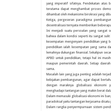
yang imperatif sifatnya. Pendekatan atas 
terutama dapat menghambat proses demokrat
dihambat oleh mekanisme birokrasi yang di
Ketiga, pergeseran paradigma pembanguna
desentralisasi ternyata memberikan beberapa 
Ini menjadi suatu persoalan yang sangat 
bahwa dalam kondisi seperti itu sangat sul
kesempatan mengenyam pendidikan yang ber
pendidikan ialah kesempatan yang sama d
lemahnya dukungan finansial. Sekalipun seca
APBD untuk pendidikan, tetapi hal ini masi
maupun pemerintah daerah. Setiap daera
sama.
Masalah lain yang juga penting adalah terj
kebijakan pembangunan, agar dapat bertaha
dengan maraknya globalisasi ekonomi
menghadapi tantangan yang makin berat dalam
Dalam memasuki globalisasi ekonomi ini ba
paradoksal yaitu tantangan kerjasama disatu 
Dalam rangka penyermpurnaan sistem pendi