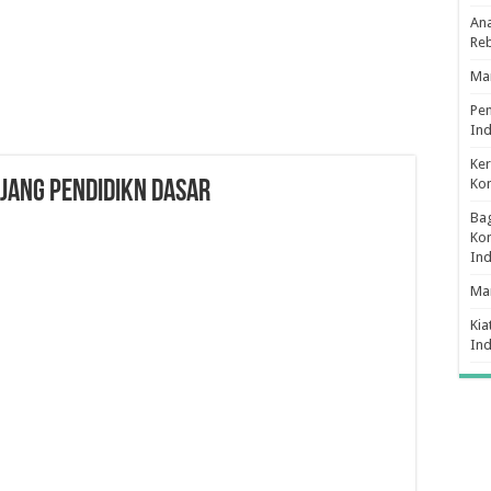
Ana
Re
Man
Pe
Ind
Ker
Ko
jang Pendidikn Dasar
Bag
Kon
In
Ma
Kia
In