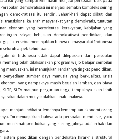
atu isu yang sampai kini masih menjadi persoalan baik pada
Persoalan demokratisasi ini menjadi semakin kompleks seiring
gan demokratisasi itu sendiri. Sehari-hari dapat diikuti dan
isi transisional ke arah masyarakat yang demokratis, tuntutan
an ekonomi yang berorientasi kerakyatan, kebijakan yang
entingan rakyat, kebijakan demokratisasi pendidikan, dan
ala-gejala tersebut menunjukkan bahwa di masyarakat Indonesia
am seluruh aspek kehidupan.
gulir di Indonesia tidak dapat dilepaskan dari persoalan
a memang telah dilaksanakan program wajib belajar sembilan
ng memuaskan, ini menunjukan rendahnya tingkat pendidikan,
da penyediaan sumber daya manusia yang berkualitas. Krisis
n ekonomi yang nampaknya masih berjalan lamban, dan biaya
, SLTP, SLTA maupun perguruan tinggi tampaknya akan lebih
yarakat dalam menyekolahkan anak-anaknya.
, dapat menjadi indikator lemahnya kemampuan ekonomi orang
knya. Ini menunjukkan bahwa ada persoalan mendasar, yaitu
lum menikmati pendidikan yang sesungguhnya adalah hak dan
gara.
sistem pendidikan dengan pendekatan hirarkhis struktural