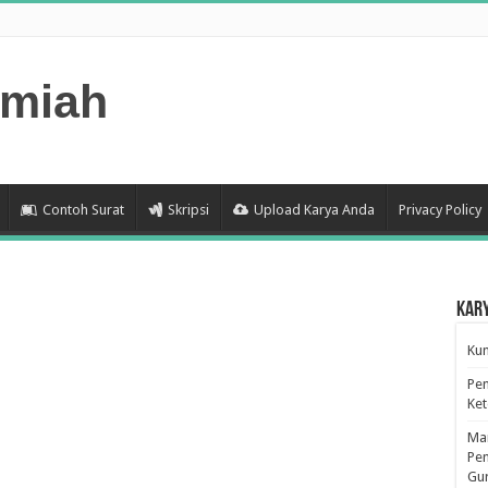
lmiah
Contoh Surat
Skripsi
Upload Karya Anda
Privacy Policy
Kar
Kum
Pen
Ke
Man
Pen
Gu