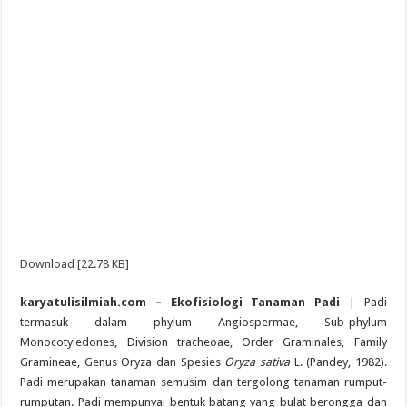
Download [22.78 KB]
karyatulisilmiah.com – Ekofisiologi Tanaman Padi
| Padi
termasuk dalam phylum Angiospermae, Sub-phylum
Monocotyledones, Division tracheoae, Order Graminales, Family
Gramineae, Genus Oryza dan Spesies
Oryza sativa
L. (Pandey, 1982).
Padi merupakan tanaman semusim dan tergolong tanaman rumput-
rumputan. Padi mempunyai bentuk batang yang bulat berongga dan