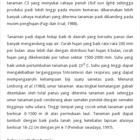
tanaman C3 yang menyukai cahaya penuh (
full sun light
) sehingga
produksi padi lebih tinggi pada musim kemarau dikarenakan lebih
banyak cahaya matahari yang diterima tanaman padi dibanding pada
musim penghujan (Fagi dan Irsal, 1988).
Tanaman padi dapat hidup baik di daerah yang bersuhu panas dan
banyak mengandung uap air. Curah hujan yang baik rata-rata 200 mm
per bulan atau lebih dan dengan distribusi hari hujan 4 bulan, curah
hujan yang dikehendaki per tahun sekitar 1500-2000 mm. Suhu yang
0
baik untuk pertumbuhan tanaman padi 23
C. Suhu yang tinggi dapat
mengakibatkan terganggunya fotosintesis dan respirasi, yang dapat
mempengaaruhi kehampaan biji suatu varietas padi. Menurut
Limbong
et al
. (1980), umur tanaman atau tingkat kematangan gabah
ditentukan oleh total panas yang diterima tanaman padi sehingga
umur tanaman padi cenderung akan semakin pendek dengan semakin
tingginya suhu udara. Tinggi tempat yang cocok untuk tanaman padi
berkisar 0-1500 m di atas permukaan laut. Tanaman padi dapat
tumbuh dengan baik pada tanah yang ketebalan lapisan atasnya
berkisar 18-22 cm dengan pH 4-7 (Penebar swadaya, 1997).