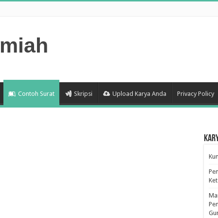
lmiah
Contoh Surat
Skripsi
Upload Karya Anda
Privacy Policy
Kar
Kum
Pen
Ke
Man
Pen
Gu