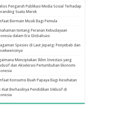
lisis Pengaruh Publikasi Media Sosial Terhadap
branding Suatu Merek
faat Bermain Musik Bagi Pemula
mahaman tentang Peranan Kebudayaan
onesia dalam Era Globalisasi
agaman Spesies di Laut Jepang: Penyebab dan
nsekwensinya
aimana Menciptakan Iklim Investasi yang
dusif dan Akselerasi Pertumbuhan Ekonomi
donesia
nfaat Konsumsi Buah Papaya Bagi Kesehatan
t-Kiat Berhasilnya Pendidikan Inklusif di
donesia