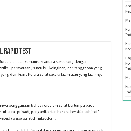
Ana
Re
Man
Pe
Ind
Ker
Ko
 Rapid Test
Bag
Surat ialah alat komunikasi antara seseorang dengan
Kon
rtikel, pernyataan , suatu isu, keinginan, dan tanggapan yang
In
yang demikian . Itu arti surat secara lazim atau yang lazimnya
Ma
Kia
In
bahwa penggunaan bahasa didalam surat bertumpu pada
uk surat pribadi, pengaplikasian bahasa bersifat subjektif,
kepada siapa surat dimaksudkan.
makai bahasa lebih formal dan santun, berbeda dengan menulis