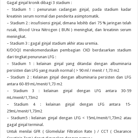
Gagal ginjal kronik dibagi 3 stadium :
– Stadium 1 : penurunan cadangan ginjal, pada stadium kadar
kreatinin serum normal dan penderita asimptomatik.
– Stadium 2 : insufisiensi ginjal, dimana lebihb dari 75 % jaringan telah
rusak, Blood Urea Nitrogen ( BUN ) meningkat, dan kreatinin serum
meningkat.
– Stadium 3 : gagal ginjal stadium akhir atau uremia.
K/DOQI merekomendasikan pembagian CKD berdasarkan stadium
dari tingkat penurunan LFG :
– Stadium 1 : kelainan ginjal yang ditandai dengan albuminaria
persisten dan LFG yang masih normal ( > 90 ml / menit / 1,73 m2
– Stadium 2 : Kelainan ginjal dengan albuminaria persisten dan LFG
antara 60-89 mL/menit/1,73 m2
– Stadium 3 : kelainan ginjal dengan LFG antara 30-59
mL/menit/1,73m2
– Stadium 4 : kelainan ginjal dengan LFG antara 15-
29mL/menit/1,73m2
– Stadium5 : kelainan ginjal dengan LFG < 15mL/menit/1,73m2 atau
gagal ginjal terminal.
Untuk menilai GFR ( Glomelular Filtration Rate ) / CCT ( Clearance