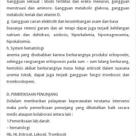
Gangguan seksual : libido fertilitas dan ereksi menurun, gangguan
menstruasi dan aminore. Gangguan metabolic glukosa, gangguan
metabolic lemak dan vitamin D.
g. Gangguan cairan elektrolit dan keseimbangan asam dan basa
biasanya retensi garam dan air tetapi dapat juga terjadi kehilangan
natrium dan dehidrasi, asidosis, hiperkalemia, hipomagnesemia,
hipokalsemia.
h. System hematologi
anemia yang disebabkan karena berkurangnya produksi eritopoetin,
sehingga rangsangan eritopoesis pada sum – sum tulang berkurang,
hemolisis akibat berkurangnya masa hidup eritrosit dalam suasana
uremia toksik, dapat juga terjadi gangguan fungsi trombosis dan
trombositopeni.
D. PEMERIKSAAN PENUNJANG
Didalam memberikan pelayanan keperawatan terutama intervensi
maka perlu pemeriksaan penunjang yang dibutuhkan baik secara
medis ataupun kolaborasi antara lain :
1.Pemeriksaan lab.darah
– hematologi
Hb, Ht, Eritrosit, Lekosit, Trombosit