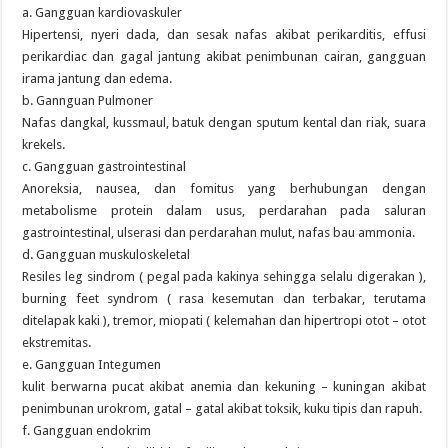
a. Gangguan kardiovaskuler
Hipertensi, nyeri dada, dan sesak nafas akibat perikarditis, effusi
perikardiac dan gagal jantung akibat penimbunan cairan, gangguan
irama jantung dan edema.
b. Gannguan Pulmoner
Nafas dangkal, kussmaul, batuk dengan sputum kental dan riak, suara
krekels.
c. Gangguan gastrointestinal
Anoreksia, nausea, dan fomitus yang berhubungan dengan
metabolisme protein dalam usus, perdarahan pada saluran
gastrointestinal, ulserasi dan perdarahan mulut, nafas bau ammonia.
d. Gangguan muskuloskeletal
Resiles leg sindrom ( pegal pada kakinya sehingga selalu digerakan ),
burning feet syndrom ( rasa kesemutan dan terbakar, terutama
ditelapak kaki ), tremor, miopati ( kelemahan dan hipertropi otot – otot
ekstremitas.
e. Gangguan Integumen
kulit berwarna pucat akibat anemia dan kekuning – kuningan akibat
penimbunan urokrom, gatal – gatal akibat toksik, kuku tipis dan rapuh.
f. Gangguan endokrim