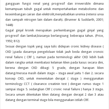
gangguan fungsi renal yang progresif dan irreversible dimana
kemampuan tubuh gagal untuk mempertahankan metabolisme dan
keseimbangan cairan dan elektrolit,menyebabkan uremia (retensi urea
dan sampah nitrogen lain dalam darah). (Brunner & Suddarth, 2001;
1448)
Gagal ginjal kronik merupakan perkembangan gagal ginjal yang
progresif dan lambat,biasanya berlangsung beberapa tahun. (Price,
1992; 812)
Sesuai dengan topik yang saya tulis didepan cronic kidney disease (
CKD ),pada dasarnya pengelolaan tidak jauh beda dengan cronoic
renal failure ( CRF ), namun pada terminologi akhir CKD lebih baik
dalam rangka untuk membatasi kelainan klien pada kasus secara dini,
kerena dengan CKD dibagi 5 grade, dengan harapan klien
datang/merasa masih dalam stage – stage awal yaitu 1 dan 2. secara
konsep CKD, untuk menentukan derajat ( stage ) menggunakan
terminology CCT ( clearance creatinin test ) dengan rumus stage 1
sampai stage 5. sedangkan CRF ( cronic renal failure ) hanya 3 stage.
Secara umum ditentukan klien datang dengan derajat 2 dan 3 atau
datang dengan terminal stage bila menggunakan istilah CRF.