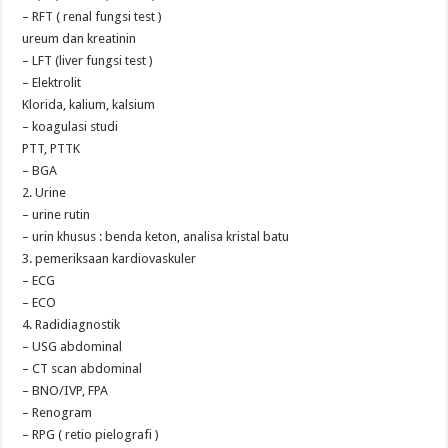
– RFT ( renal fungsi test )
ureum dan kreatinin
– LFT (liver fungsi test )
– Elektrolit
Klorida, kalium, kalsium
– koagulasi studi
PTT, PTTK
– BGA
2. Urine
– urine rutin
– urin khusus : benda keton, analisa kristal batu
3. pemeriksaan kardiovaskuler
– ECG
– ECO
4. Radidiagnostik
– USG abdominal
– CT scan abdominal
– BNO/IVP, FPA
– Renogram
– RPG ( retio pielografi )