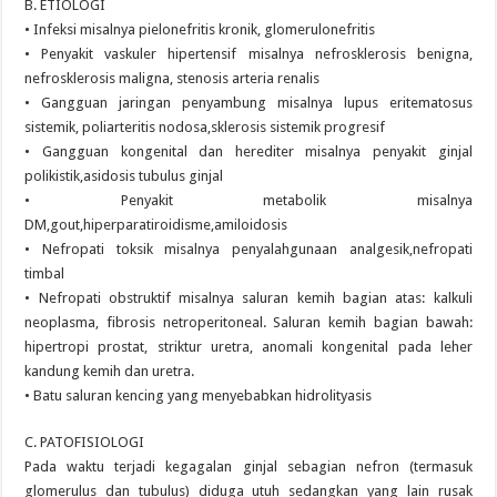
B. ETIOLOGI
• Infeksi misalnya pielonefritis kronik, glomerulonefritis
• Penyakit vaskuler hipertensif misalnya nefrosklerosis benigna,
nefrosklerosis maligna, stenosis arteria renalis
• Gangguan jaringan penyambung misalnya lupus eritematosus
sistemik, poliarteritis nodosa,sklerosis sistemik progresif
• Gangguan kongenital dan herediter misalnya penyakit ginjal
polikistik,asidosis tubulus ginjal
• Penyakit metabolik misalnya
DM,gout,hiperparatiroidisme,amiloidosis
• Nefropati toksik misalnya penyalahgunaan analgesik,nefropati
timbal
• Nefropati obstruktif misalnya saluran kemih bagian atas: kalkuli
neoplasma, fibrosis netroperitoneal. Saluran kemih bagian bawah:
hipertropi prostat, striktur uretra, anomali kongenital pada leher
kandung kemih dan uretra.
• Batu saluran kencing yang menyebabkan hidrolityasis
C. PATOFISIOLOGI
Pada waktu terjadi kegagalan ginjal sebagian nefron (termasuk
glomerulus dan tubulus) diduga utuh sedangkan yang lain rusak