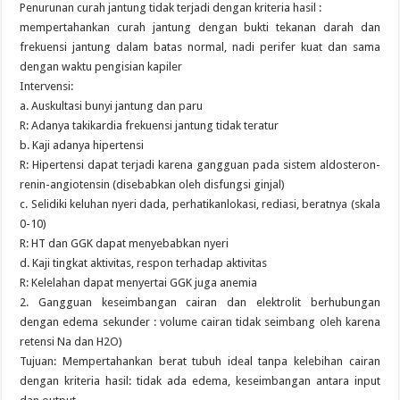
Penurunan curah jantung tidak terjadi dengan kriteria hasil :
mempertahankan curah jantung dengan bukti tekanan darah dan
frekuensi jantung dalam batas normal, nadi perifer kuat dan sama
dengan waktu pengisian kapiler
Intervensi:
a. Auskultasi bunyi jantung dan paru
R: Adanya takikardia frekuensi jantung tidak teratur
b. Kaji adanya hipertensi
R: Hipertensi dapat terjadi karena gangguan pada sistem aldosteron-
renin-angiotensin (disebabkan oleh disfungsi ginjal)
c. Selidiki keluhan nyeri dada, perhatikanlokasi, rediasi, beratnya (skala
0-10)
R: HT dan GGK dapat menyebabkan nyeri
d. Kaji tingkat aktivitas, respon terhadap aktivitas
R: Kelelahan dapat menyertai GGK juga anemia
2. Gangguan keseimbangan cairan dan elektrolit berhubungan
dengan edema sekunder : volume cairan tidak seimbang oleh karena
retensi Na dan H2O)
Tujuan: Mempertahankan berat tubuh ideal tanpa kelebihan cairan
dengan kriteria hasil: tidak ada edema, keseimbangan antara input