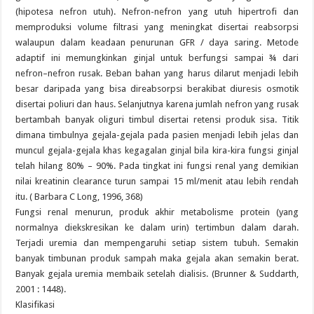
(hipotesa nefron utuh). Nefron-nefron yang utuh hipertrofi dan
memproduksi volume filtrasi yang meningkat disertai reabsorpsi
walaupun dalam keadaan penurunan GFR / daya saring. Metode
adaptif ini memungkinkan ginjal untuk berfungsi sampai ¾ dari
nefron–nefron rusak. Beban bahan yang harus dilarut menjadi lebih
besar daripada yang bisa direabsorpsi berakibat diuresis osmotik
disertai poliuri dan haus. Selanjutnya karena jumlah nefron yang rusak
bertambah banyak oliguri timbul disertai retensi produk sisa. Titik
dimana timbulnya gejala-gejala pada pasien menjadi lebih jelas dan
muncul gejala-gejala khas kegagalan ginjal bila kira-kira fungsi ginjal
telah hilang 80% – 90%. Pada tingkat ini fungsi renal yang demikian
nilai kreatinin clearance turun sampai 15 ml/menit atau lebih rendah
itu. ( Barbara C Long, 1996, 368)
Fungsi renal menurun, produk akhir metabolisme protein (yang
normalnya diekskresikan ke dalam urin) tertimbun dalam darah.
Terjadi uremia dan mempengaruhi setiap sistem tubuh. Semakin
banyak timbunan produk sampah maka gejala akan semakin berat.
Banyak gejala uremia membaik setelah dialisis. (Brunner & Suddarth,
2001 : 1448).
Klasifikasi