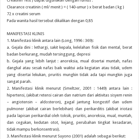
Creatinin Test ) dapat digunakan dengan rumus :
Clearance creatinin ( ml/ menit ) = ( 140-umur ) x berat badan ( kg )
72 x creatini serum
Pada wanita hasil tersebut dikalikan dengan 0,85
MANIFESTASI KLINIS
1. Manifestasi klinik antara lain (Long, 1996 : 369):
a. Gejala dini : lethargi, sakit kepala, kelelahan fisik dan mental, berat
badan berkurang, mudah tersinggung, depresi
b. Gejala yang lebih lanjut : anoreksia, mual disertai muntah, nafas
dangkal atau sesak nafas baik waktui ada kegiatan atau tidak, udem
yang disertai lekukan, pruritis mungkin tidak ada tapi mungkin juga
sangat parah.
2. Manifestasi klinik menurut (Smeltzer, 2001 : 1449) antara lain :
hipertensi, (akibat retensi cairan dan natrium dari aktivitas sisyem renin
– angiotensin – aldosteron), gagal jantung kongestif dan udem
pulmoner (akibat cairan berlebihan) dan perikarditis (akibat iriotasi
pada lapisan perikardial oleh toksik, pruritis, anoreksia, mual, muntah,
dan cegukan, kedutan otot, kejang, perubahan tingkat kesadaran,
tidak mampu berkonsentrasi).
3. Manifestasi klinik menurut Suyono (2001) adalah sebagai berikut: