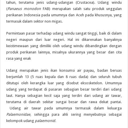
tahun, terutama jenis udang-udangan (Crustacea). Udang windu
(
Panaeus
monodon
FAB) merupakan salah satu produk unggulan
perikanan Indonesia pada umumnya dan Aceh pada khususnya, yang
termasuk dalam sektor non migas.
Permintaan pasar terhadap udang windu sangat tinggi, baik di dalam
negeri maupun dari luar negeri. Hal ini dikarenakan banyaknya
keistimewaan yang dimiliki oleh udang windu dibandingkan dengan
produk perikanan lainnya, misalnya ukurannya yang besar dan cita
rasa yang enak
Udang merupakan jenis ikan konsumsi air payau
,
badan beruas
berjumlah 13 (5 ruas kepala dan 8 ruas dada) dan seluruh tubuh
ditutupi oleh kerangka luar yang disebut eksosketelon. Umumnya
udang yang terdapat di pasaran sebagian besar terdiri dari udang
laut. Hanya sebagian kecil saja yang terdiri dari udang air tawar,
terutama di daerah sekitar sungai besar dan rawa dekat pantai.
Udang air tawar pada umumnya termasuk dalam keluarga
Palaemonidae
, sehingga para ahli sering menyebutnya sebagai
kelompok udang
palaemonid.