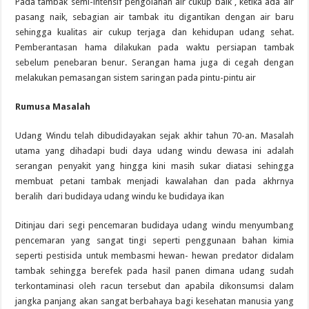
Pada tambak semi-intensif pengolahan air cukup baik , ketika ada air
pasang naik, sebagian air tambak itu digantikan dengan air baru
sehingga kualitas air cukup terjaga dan kehidupan udang sehat.
Pemberantasan hama dilakukan pada waktu persiapan tambak
sebelum penebaran benur. Serangan hama juga di cegah dengan
melakukan pemasangan sistem saringan pada pintu-pintu air
Rumusa Masalah
Udang Windu telah dibudidayakan sejak akhir tahun 70-an. Masalah
utama yang dihadapi budi daya udang windu dewasa ini adalah
serangan penyakit yang hingga kini masih sukar diatasi sehingga
membuat petani tambak menjadi kawalahan dan pada akhrnya
beralih dari budidaya udang windu ke budidaya ikan
Ditinjau dari segi pencemaran budidaya udang windu menyumbang
pencemaran yang sangat tingi seperti penggunaan bahan kimia
seperti pestisida untuk membasmi hewan- hewan predator didalam
tambak sehingga berefek pada hasil panen dimana udang sudah
terkontaminasi oleh racun tersebut dan apabila dikonsumsi dalam
jangka panjang akan sangat berbahaya bagi kesehatan manusia yang