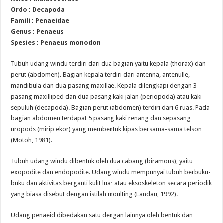
Ordo : Decapoda
Famili : Penaeidae
Genus : Penaeus
Spesies : Penaeus monodon
Tubuh udang windu terdiri dari dua bagian yaitu kepala (thorax) dan
perut (abdomen). Bagian kepala terdiri dari antenna, antenulle,
mandibula dan dua pasang maxillae. Kepala dilengkapi dengan 3
pasang maxilliped dan dua pasang kaki jalan (periopoda) atau kaki
sepuluh (decapoda). Bagian perut (abdomen) terdiri dari 6 ruas. Pada
bagian abdomen terdapat 5 pasang kaki renang dan sepasang
uropods (mirip ekor) yang membentuk kipas bersama-sama telson
(Motoh, 1981).
Tubuh udang windu dibentuk oleh dua cabang (biramous), yaitu
exopodite dan endopodite. Udang windu mempunyai tubuh berbuku-
buku dan aktivitas berganti kulit luar atau eksoskeleton secara periodik
yang biasa disebut dengan istilah moulting (Landau, 1992).
Udang penaeid dibedakan satu dengan lainnya oleh bentuk dan