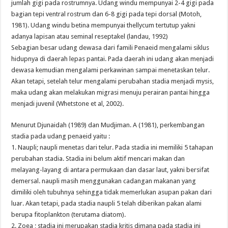
jumlah gigi pada rostrumnya. Udang windu mempunyai 2-4 gigi pada
bagian tepi ventral rostrum dan 6-8 gigi pada tepi dorsal (Motoh,
1981). Udang windu betina mempunyai thellycum tertutup yakni
adanya lapisan atau seminal reseptakel (landau, 1992)
Sebagian besar udang dewasa dari famili Penaeid mengalami siklus
hidupnya di daerah lepas pantai. Pada daerah ini udang akan menjadi
dewasa kemudian mengalami perkawinan sampai menetaskan telur.
Akan tetapi, setelah telur mengalami perubahan stadia menjadi mysis,
maka udang akan melakukan migrasi menuju perairan pantai hingga
menjadi juvenil (Whetstone et al, 2002).
Menurut Djunaidah (1989) dan Mudjiman. A (1981), perkembangan
stadia pada udang penaeid yaitu :
1. Naupli; naupli menetas dari telur. Pada stadia ini memiliki 5 tahapan
perubahan stadia. Stadia ini belum aktif mencari makan dan
melayang-layang di antara permukaan dan dasar laut, yakni bersifat
demersal. naupli masih menggunakan cadangan makanan yang
dimiliki oleh tubuhnya sehingga tidak memerlukan asupan pakan dari
luar. Akan tetapi, pada stadia naupli 5 telah diberikan pakan alami
berupa fitoplankton (terutama diatom).
2. Zoea ; stadia ini merupakan stadia kritis dimana pada stadia ini