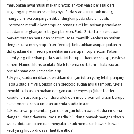
merupakan awal mulai makan phytoplankton yang berasal dari
lingkungan perairan sekelilingnya. Pada stadia ini tubuh udang
mengalami perpanjangan dibandingkan pada stadia naupli.
Protozoea memiliki kemampuan renang aktif ke lapisan permukaan
laut dan menghanyut sebagai plankton. Pada 3 stadia ini terdapat
perkembangan mata dan rostrum. zoea memiliki kebiasaan makan
dengan cara menyerap (filter feeder). Kebutuhkan asupan pakan ini
didapatkan dari media pemeliharaan berupa fitoplankton. Pakan
alami yang diberikan pada stadia ini berupa Chaetoceros sp., Pavlova
lutheri, Nannochloris oculata, Skeletonema costatum, Thalassiosira
pseudonana dan Tetraselmis sp.
3. Mysis; stadia ini dikarakteristikan dengan tubuh yang lebih panjang.
Pada 3 stadia mysis, telson dan pleopod sudah mulai tampak. Mysis
memiliki kebiasaan makan dengan cara menyerap (filter feeder).
Kebutuhan asupan pakan diperoleh dari media pemeliharaan berupa
Skeletonema costatum dan artemia stadia instar 1.
4. Post larva ; perkembangan dan organ tubuh pada stadia ini sama
dengan udang dewasa. Pada stadia ini udang banyak menghabiskan
waktu didasar kolam dan menyukai untuk memakan hewan-hewan
kecil yang hidup di dasar laut (benthos).