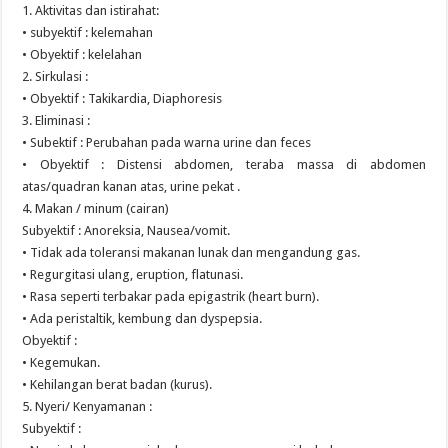
1. Aktivitas dan istirahat:
• subyektif : kelemahan
• Obyektif : kelelahan
2. Sirkulasi :
• Obyektif : Takikardia, Diaphoresis
3. Eliminasi :
• Subektif : Perubahan pada warna urine dan feces
• Obyektif : Distensi abdomen, teraba massa di abdomen
atas/quadran kanan atas, urine pekat .
4. Makan / minum (cairan)
Subyektif : Anoreksia, Nausea/vomit.
• Tidak ada toleransi makanan lunak dan mengandung gas.
• Regurgitasi ulang, eruption, flatunasi.
• Rasa seperti terbakar pada epigastrik (heart burn).
• Ada peristaltik, kembung dan dyspepsia.
Obyektif :
• Kegemukan.
• Kehilangan berat badan (kurus).
5. Nyeri/ Kenyamanan :
Subyektif :