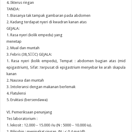
4. Ikterus ringan
TANDA:
1. Biasanya tak tampak gambaran pada abdomen
2. Kadang terdapat nyeri di kwadran kanan atas
GEJALA:
1. Rasa nyeri (kolik empedu) yang
menetap
2. Mual dan muntah
3. Febris (38,5C) GEJALA:
1. Rasa nyeri (kolik empedu), Tempat : abdomen bagian atas (mid
epigastrium), Sifat : terpusat di epigastrium menyebar ke arah skapula
kanan
2. Nausea dan muntah
3. Intoleransi dengan makanan berlemak
4. Flatulensi
5. Eruktasi (bersendawa)
VI. Pemeriksaan penunjang
Tes laboratorium :
1. lekosit : 12.000 – 15.000 /iu (N : 5000 – 10.000 iu).
2. Bilirubin : meningkat ringan, (N : < 0,4 mg/dl).