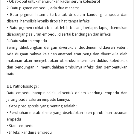
• Obat-obat untuk menurunkan kadar serum kolesterol
2. Batu pigmen empedu , ada dua macam;
• Batu pigmen hitam : terbentuk di dalam kandung empedu dan
disertai hemolisis kronik/sirosis hati tanpa infeksi
• Batu pigmen coklat : bentuk lebih besar , berlapis-lapis, ditemukan
disepanjang saluran empedu, disertai bendungan dan infeksi
3. Batu saluran empedu
Sering dihubungkan dengan divertikula duodenum didaerah vateri.
Ada dugaan bahwa kelainan anatomi atau pengisian divertikula oleh
makanan akan menyebabkan obstruksi intermiten duktus koledokus
dan bendungan ini memudahkan timbulnya infeksi dan pembentukan
batu.
III. Pathofisiologi :
Batu empedu hampir selalu dibentuk dalam kandung empedu dan
jarang pada saluran empedu lainnya.
Faktor predisposisi yang penting adalah :
• Perubahan metabolisme yang disebabkan oleh perubahan susunan
empedu
• Statis empedu
• Infeksi kandung empedu