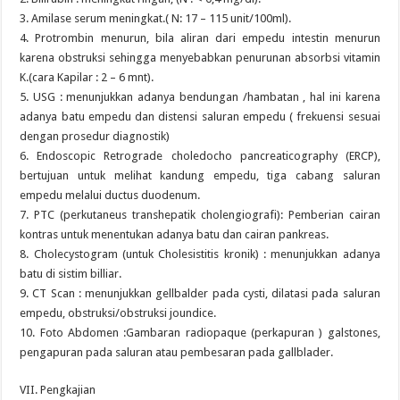
3. Amilase serum meningkat.( N: 17 – 115 unit/100ml).
4. Protrombin menurun, bila aliran dari empedu intestin menurun
karena obstruksi sehingga menyebabkan penurunan absorbsi vitamin
K.(cara Kapilar : 2 – 6 mnt).
5. USG : menunjukkan adanya bendungan /hambatan , hal ini karena
adanya batu empedu dan distensi saluran empedu ( frekuensi sesuai
dengan prosedur diagnostik)
6. Endoscopic Retrograde choledocho pancreaticography (ERCP),
bertujuan untuk melihat kandung empedu, tiga cabang saluran
empedu melalui ductus duodenum.
7. PTC (perkutaneus transhepatik cholengiografi): Pemberian cairan
kontras untuk menentukan adanya batu dan cairan pankreas.
8. Cholecystogram (untuk Cholesistitis kronik) : menunjukkan adanya
batu di sistim billiar.
9. CT Scan : menunjukkan gellbalder pada cysti, dilatasi pada saluran
empedu, obstruksi/obstruksi joundice.
10. Foto Abdomen :Gambaran radiopaque (perkapuran ) galstones,
pengapuran pada saluran atau pembesaran pada gallblader.
VII. Pengkajian