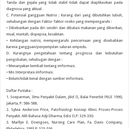
Tanda dan gejala yang tidak stabil tidak dapat diaplikasikan pada
diagnosa yang aktual.
C. Potensial gangguan Nutrisi : Kurang dari yang dibutuhkan tubuh,
sehubungan dengan: Faktor-faktor resiko yang mempengaruhi :
• Dibebankan pada diri sendiri dan dibatasi makanan yang diberikan,
mual, muntah, dispepsia, kesakitan.
• Kehilangan nutrisi, mempengaruhi pencernaan yang disebabkan
karena gangguan/penyempitan saluran empedu.
D. Kurangnya pengetahuan tentang prognosa dan kebutuhan
pengobatan, sehubugan dengan :
• Menanyakan kembali tentang imformasi.
• Mis Interpretasi imformasi.
• Belum/tidak kenal dengan sumber imformasi.
Daftar Pustaka :
1. Soeparman, Ilmu Penyakit Dalam, Jilid II, Balai Penerbit FKUI 1990,
Jakarta, P: 586-588.
2. Sylvia Anderson Price, Patofisiologi Konsep Klinis Proses-Proses
Penyakit. Alih Bahasa Adji Dharma, Edisi II.P: 329-330.
3. Marllyn E. Doengoes, Nursing Care Plan, Fa. Davis Company,
Philadelpia, 1993.P: 523-536.