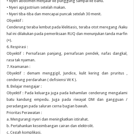
• Nyeri abdomen menjalar ke punggung sampai ke bahu.
• Nyeri apigastrium setelah makan.
• Nyeri tiba-tiba dan mencapai puncak setelah 30 menit.
Obyektif :
Cenderung teraba lembut pada klelitiasis, teraba otot meregang /kaku
hal ini dilakukan pada pemeriksaan RUQ dan menunjukan tanda marfin
(+).
6. Respirasi :
Obyektif : Pernafasan panjang, pernafasan pendek, nafas dangkal,
rasa tak nyaman.
7. Keamanan :
Obyektif : demam menggigil, Jundice, kulit kering dan pruritus ,
cenderung perdarahan ( defisiensi Vit K ).
8. Belajar mengajar :
Obyektif : Pada keluarga juga pada kehamilan cenderung mengalami
batu kandung empedu. Juga pada riwayat DM dan gangguan /
peradangan pada saluran cerna bagian bawah.
Prioritas Perawatan :
a. Mengurangi nyeri dan meningkatkan istirahat.
b. Pertahankan keseimbangan cairan dan elektrolit.
c. Cegah komplikasi.