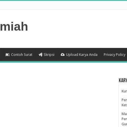
lmiah
Contoh Surat
Skripsi
Upload Karya Anda
Privacy Policy
Kar
Kum
Pen
Ke
Man
Pen
Gu