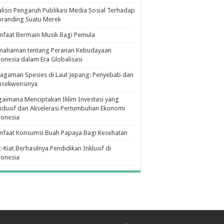
lisis Pengaruh Publikasi Media Sosial Terhadap
branding Suatu Merek
faat Bermain Musik Bagi Pemula
mahaman tentang Peranan Kebudayaan
onesia dalam Era Globalisasi
agaman Spesies di Laut Jepang: Penyebab dan
nsekwensinya
aimana Menciptakan Iklim Investasi yang
dusif dan Akselerasi Pertumbuhan Ekonomi
donesia
nfaat Konsumsi Buah Papaya Bagi Kesehatan
t-Kiat Berhasilnya Pendidikan Inklusif di
donesia