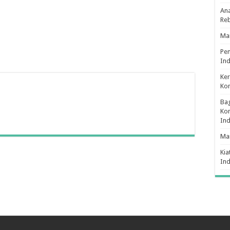
Ana
Re
Man
Pe
Ind
Ker
Ko
Bag
Kon
In
Ma
Kia
In