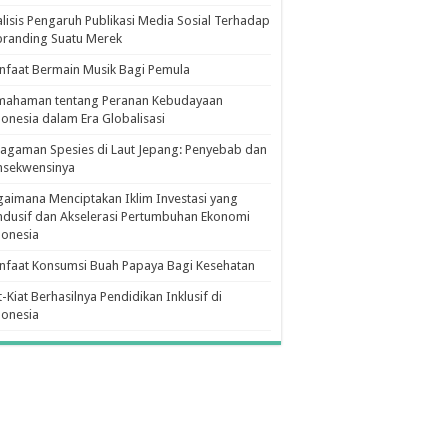
lisis Pengaruh Publikasi Media Sosial Terhadap
branding Suatu Merek
faat Bermain Musik Bagi Pemula
mahaman tentang Peranan Kebudayaan
onesia dalam Era Globalisasi
agaman Spesies di Laut Jepang: Penyebab dan
nsekwensinya
aimana Menciptakan Iklim Investasi yang
dusif dan Akselerasi Pertumbuhan Ekonomi
donesia
nfaat Konsumsi Buah Papaya Bagi Kesehatan
t-Kiat Berhasilnya Pendidikan Inklusif di
donesia