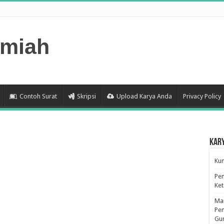
lmiah
Contoh Surat
Skripsi
Upload Karya Anda
Privacy Policy
Kar
Kum
Pen
Ke
Man
Pen
Gu