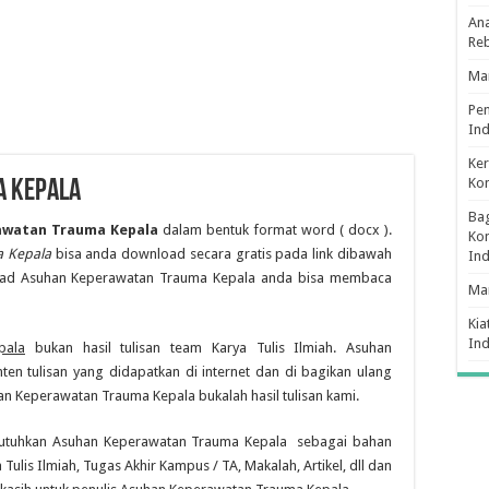
Ana
Re
Man
Pe
Ind
Ker
Ko
a Kepala
Bag
awatan Trauma Kepala
dalam bentuk format word ( docx ).
Kon
 Kepala
bisa anda download secara gratis pada link dibawah
In
oad Asuhan Keperawatan Trauma Kepala anda bisa membaca
Ma
Kia
In
pala
bukan hasil tulisan team Karya Tulis Ilmiah. Asuhan
n tulisan yang didapatkan di internet dan di bagikan ulang
n Keperawatan Trauma Kepala bukalah hasil tulisan kami.
tuhkan Asuhan Keperawatan Trauma Kepala sebagai bahan
Tulis Ilmiah, Tugas Akhir Kampus / TA, Makalah, Artikel, dll dan