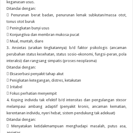
keganasan usus.
Ditandai dengan:
 Penurunan berat badan, penurunan lemak subkutan/massa otot,
tonus otot buruk
 Peningkatan bunyi usus
 Konjungtiva dan membran mukosa pucat
 Mual, muntah, diare
3. Ansietas (uraikan tingkatannya) b/d faktor psikologis (ancaman
perubahan status kesehatan, status sosio-ekonomi, fungsi-peran, pola
interaksi) dan rangsang simpatis (proses neoplasma)
Ditandai dengan:
 Eksaserbasi penyakit tahap akut
 Penigkatan ketegangan, distres, ketakutan
 Iritabel
 Fokus perhatian menyempit
4. Koping individu tak efektif b/d intensitas dan pengulangan stesor
melampaui ambang adaptif (penyakit kronis, ancaman kematian,
kerentanan individu, nyeri hebat, sistem pendukung tak adekuat)
Ditandai dengan:
 Menyatakan ketidakmampuan menghadapi masalah, putus asa,
ansietas