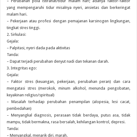
– Perubahan pola istirahat/tidur malam hari; adanya faktor-faktor
yang mempengaruhi tidur misalnya nyeri, ansietas dan berkeringat
malam hari.
– Pekerjaan atau profesi dengan pemajanan karsinogen lingkungan,
tingkat stres tinggi.
2. Sirkulasi:
Gejala:
– Palpitasi, nyeri dada pada aktivitas
Tanda:
– Dapat terjadi perubahan denyut nadi dan tekanan darah.
3. Integritas ego:
Gejala:
– Faktor stres (keuangan, pekerjaan, perubahan peran) dan cara
mengatasi stres (merokok, minum alkohol, menunda pengobatan,
keyakinan religius/spiritual)
– Masalah terhadap perubahan penampilan (alopesia, lesi cacat,
pembedahan)
– Menyangkal diagnosis, perasaan tidak berdaya, putus asa, tidak
mampu, tidak bermakna, rasa bersalah, kehilangan kontrol, depresi.
Tanda:
– Menyangkal, menarik diri, marah.