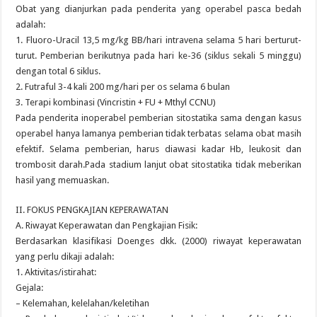
Obat yang dianjurkan pada penderita yang operabel pasca bedah
adalah:
1. Fluoro-Uracil 13,5 mg/kg BB/hari intravena selama 5 hari berturut-
turut. Pemberian berikutnya pada hari ke-36 (siklus sekali 5 minggu)
dengan total 6 siklus.
2. Futraful 3-4 kali 200 mg/hari per os selama 6 bulan
3. Terapi kombinasi (Vincristin + FU + Mthyl CCNU)
Pada penderita inoperabel pemberian sitostatika sama dengan kasus
operabel hanya lamanya pemberian tidak terbatas selama obat masih
efektif. Selama pemberian, harus diawasi kadar Hb, leukosit dan
trombosit darah.Pada stadium lanjut obat sitostatika tidak meberikan
hasil yang memuaskan.
II. FOKUS PENGKAJIAN KEPERAWATAN
A. Riwayat Keperawatan dan Pengkajian Fisik:
Berdasarkan klasifikasi Doenges dkk. (2000) riwayat keperawatan
yang perlu dikaji adalah:
1. Aktivitas/istirahat:
Gejala:
– Kelemahan, kelelahan/keletihan