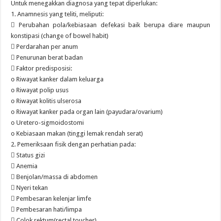
Untuk menegakkan diagnosa yang tepat diperlukan:
1. Anamnesis yang teliti, meliputi:
 Perubahan pola/kebiasaan defekasi baik berupa diare maupun
konstipasi (change of bowel habit)
 Perdarahan per anum
 Penurunan berat badan
 Faktor predisposisi:
o Riwayat kanker dalam keluarga
o Riwayat polip usus
o Riwayat kolitis ulserosa
o Riwayat kanker pada organ lain (payudara/ovarium)
o Uretero-sigmoidostomi
o Kebiasaan makan (tinggi lemak rendah serat)
2. Pemeriksaan fisik dengan perhatian pada:
 Status gizi
 Anemia
 Benjolan/massa di abdomen
 Nyeri tekan
 Pembesaran kelenjar limfe
 Pembesaran hati/limpa
 Colok rektum(rectal toucher)