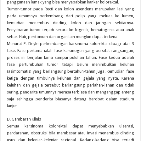
penggunaan lemak yang bisa menyebabkan kanker kolorektal.
Tumor-tumor pada Recti dan kolon asendens merupakan lesi yang
pada umumnya berkembang dari polip yang meluas ke lumen,
kemudian menembus dinding kolon dan jaringan sekitarnya.
Penyebaran tumor terjadi secara limfogenik, hematogenik atau anak
sebar. Hati, peritonium dan organ lain mungkin dapat terkena.
Menurut P. Deyle perkembangan karsinoma kolorektal dibagi atas 3
fase. Fase pertama ialah fase karsinogen yang bersifat rangsangan,
proses ini berjalan lama sampai puluhan tahun. Fase kedua adalah
fase pertumbuhan tumor tetapi belum menimbulkan keluhan
(asimtomatis) yang berlangsung bertahun-tahun juga. Kemudian fase
ketiga dengan timbulnya keluhan dan gejala yang nyata. Karena
keluhan dan gejala tersebut berlangsung perlahan-lahan dan tidak
sering, penderita umumnya merasa terbiasa dan menganggap enteng
saja sehingga penderita biasanya datang berobat dalam stadium
lanjut.
D. Gambaran Klinis
Semua karsinoma kolorektal dapat menyebabkan ulserasi,
perdarahan, obstruksi bila membesar atau invasi menembus dinding
usus dan kelenjar-kelenjar regional. Kadang-kadang bisa terjadi