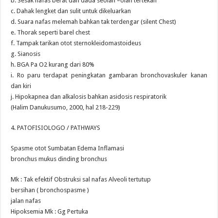
b. Sesak nafas berat dan dada seolah –olah tertekan
c. Dahak lengket dan sulit untuk dikeluarkan
d. Suara nafas melemah bahkan tak terdengar (silent Chest)
e. Thorak seperti barel chest
f. Tampak tarikan otot sternokleidomastoideus
g. Sianosis
h. BGA Pa O2 kurang dari 80%
i. Ro paru terdapat peningkatan gambaran bronchovaskuler kanan
dan kiri
j. Hipokapnea dan alkalosis bahkan asidosis respiratorik
(Halim Danukusumo, 2000, hal 218-229)
4. PATOFISIOLOGO / PATHWAYS
Spasme otot Sumbatan Edema Inflamasi
bronchus mukus dinding bronchus
Mk : Tak efektif Obstruksi sal nafas Alveoli tertutup
bersihan ( bronchospasme )
jalan nafas
Hipoksemia Mk : Gg Pertuka