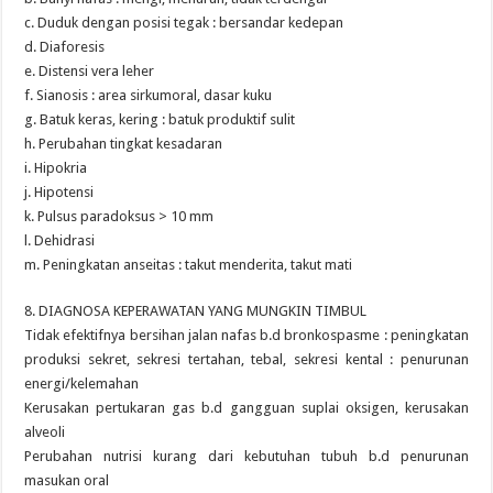
c. Duduk dengan posisi tegak : bersandar kedepan
d. Diaforesis
e. Distensi vera leher
f. Sianosis : area sirkumoral, dasar kuku
g. Batuk keras, kering : batuk produktif sulit
h. Perubahan tingkat kesadaran
i. Hipokria
j. Hipotensi
k. Pulsus paradoksus > 10 mm
l. Dehidrasi
m. Peningkatan anseitas : takut menderita, takut mati
8. DIAGNOSA KEPERAWATAN YANG MUNGKIN TIMBUL
Tidak efektifnya bersihan jalan nafas b.d bronkospasme : peningkatan
produksi sekret, sekresi tertahan, tebal, sekresi kental : penurunan
energi/kelemahan
Kerusakan pertukaran gas b.d gangguan suplai oksigen, kerusakan
alveoli
Perubahan nutrisi kurang dari kebutuhan tubuh b.d penurunan
masukan oral