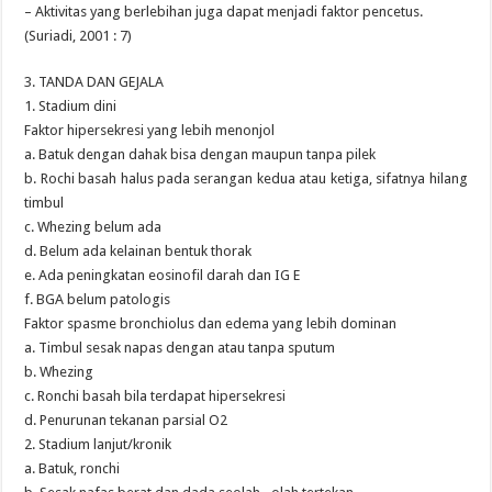
– Aktivitas yang berlebihan juga dapat menjadi faktor pencetus.
(Suriadi, 2001 : 7)
3. TANDA DAN GEJALA
1. Stadium dini
Faktor hipersekresi yang lebih menonjol
a. Batuk dengan dahak bisa dengan maupun tanpa pilek
b. Rochi basah halus pada serangan kedua atau ketiga, sifatnya hilang
timbul
c. Whezing belum ada
d. Belum ada kelainan bentuk thorak
e. Ada peningkatan eosinofil darah dan IG E
f. BGA belum patologis
Faktor spasme bronchiolus dan edema yang lebih dominan
a. Timbul sesak napas dengan atau tanpa sputum
b. Whezing
c. Ronchi basah bila terdapat hipersekresi
d. Penurunan tekanan parsial O2
2. Stadium lanjut/kronik
a. Batuk, ronchi