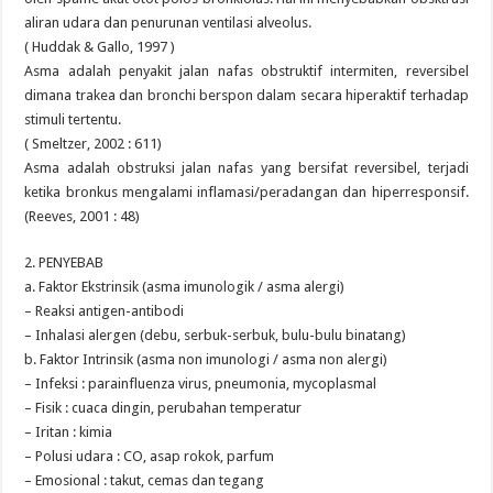
aliran udara dan penurunan ventilasi alveolus.
( Huddak & Gallo, 1997 )
Asma adalah penyakit jalan nafas obstruktif intermiten, reversibel
dimana trakea dan bronchi berspon dalam secara hiperaktif terhadap
stimuli tertentu.
( Smeltzer, 2002 : 611)
Asma adalah obstruksi jalan nafas yang bersifat reversibel, terjadi
ketika bronkus mengalami inflamasi/peradangan dan hiperresponsif.
(Reeves, 2001 : 48)
2. PENYEBAB
a. Faktor Ekstrinsik (asma imunologik / asma alergi)
– Reaksi antigen-antibodi
– Inhalasi alergen (debu, serbuk-serbuk, bulu-bulu binatang)
b. Faktor Intrinsik (asma non imunologi / asma non alergi)
– Infeksi : parainfluenza virus, pneumonia, mycoplasmal
– Fisik : cuaca dingin, perubahan temperatur
– Iritan : kimia
– Polusi udara : CO, asap rokok, parfum
– Emosional : takut, cemas dan tegang