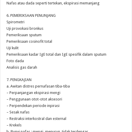
Nafas atau dada seperti tertekan, ekspirasi memanjang
6. PEMERIKSAAN PENUNJANG
Spirometri
Uji provokasi bronkus
Pemeriksaan sputum
Pemeriksaan cosinofit total
Uji kulit
Pemeriksaan kadar IgE total dan IgE spesifik dalam sputum
Foto dada
Analisis gas darah
7. PENGKAJIAN
a. Awitan distres pernafasan tiba-tiba
– Perpanjangan ekspirasi mengi
– Penggunaan otot-otot aksesori
– Perpendekan periode inpirasi
– Sesak nafas
– Restraksi interkostral dan esternal
– Krekels
b. Bunyi nafas : mengi, menurun, tidak terdengar