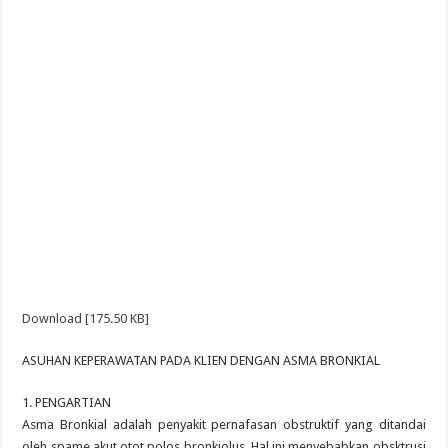
Download [175.50 KB]
ASUHAN KEPERAWATAN PADA KLIEN DENGAN ASMA BRONKIAL
1. PENGARTIAN
Asma Bronkial adalah penyakit pernafasan obstruktif yang ditandai
oleh spame akut otot polos bronkiolus. Hal ini menyebabkan obsktrusi