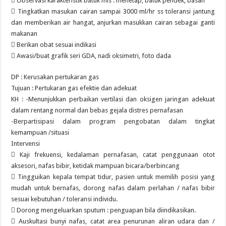
 Observasi karakteristik batuk mis : menetap, batuk pendek, basah
 Tingkatkan masukan cairan sampai 3000 ml/hr ss toleransi jantung
dan memberikan air hangat, anjurkan masukkan cairan sebagai ganti
makanan
 Berikan obat sesuai indikasi
 Awasi/buat grafik seri GDA, nadi oksimetri, foto dada
DP : Kerusakan pertukaran gas
Tujuan : Pertukaran gas efektie dan adekuat
KH : -Menunjukkan perbaikan vertilasi dan oksigen jaringan adekuat
dalam rentang normal dan bebas gejala distres pernafasan
-Berpartisipasi dalam program pengobatan dalam tingkat
kemampuan /situasi
Intervensi
 Kaji frekuensi, kedalaman pernafasan, catat penggunaan otot
aksesori, nafas bibir, ketidak mampuan bicara/berbincang
 Tingguikan kepala tempat tidur, pasien untuk memilih posisi yang
mudah untuk bernafas, dorong nafas dalam perlahan / nafas bibir
sesuai kebutuhan / toleransi individu.
 Dorong mengeluarkan sputum : penguapan bila diindikasikan.
 Auskultasi bunyi nafas, catat area penurunan aliran udara dan /