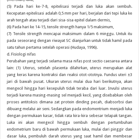
(5) Pada hari ke-7-8, epitelisasi terjadi dan luka akan sembuh.
Kecepatan epitelisasi adalah 0,5 mm per hari, berjalan dari tepi luka ke
arah tengah atau terjadi dari sisa-sisa epitel dalam dermis,
(6) Pada hari ke 14-15, tensile strength hanya 1/5 maksimum,
(7) Tensile strength mencapai maksimum dalam 6 minggu. Untuk itu
pada seseorang dengan riwayat SC dianjurkan untuk tidak hamil pada
satu tahun pertama setelah operasi (Hudaya, 1996).
d. Fisiologi nifas
Perubahan yang terjadi selama masa nifas post sectio caesarea antara
lain: (1) Uterus, setelah plasenta dilahirkan, uterus merupakan alat
yang keras karena kontraksi dan reaksi otot-ototnya. Fundus uteri ±3
jari di bawah pusat. Ukuran uterus mulai dua hari berikutnya, akan
mengecil hingga hari kesepuluh tidak teraba dari luar. Invulsi uterus
terjadi karena masing-masing sel menjadi kecil, yang disebabkan oleh
proses antitoksis dimana zat protein dinding pecah, diabsorbsi dan
dibuang melalui air seni. Sedangkan pada endomentrium menjadi luka
dengan permukaan kasar, tidak rata kira-kira sebesar telapak tangan.
Luka ini akan mengecil hingga sembuh dengan pertumbuhan
endometrium baru di bawah permukaan luka, mulai dari pinggir dan
dasar luka, pembuluh darah uterus yang saat hamil dan membesar