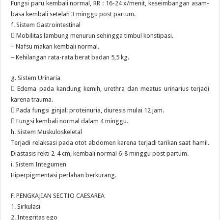
Fungsi paru kembali normal, RR : 16-24 x/menit, keseimbangan asam-
basa kembali setelah 3 minggu post partum.
f. Sistem Gastrointestinal
 Mobilitas lambung menurun sehingga timbul konstipasi.
– Nafsu makan kembali normal.
– Kehilangan rata-rata berat badan 5,5 kg.
g. Sistem Urinaria
 Edema pada kandung kemih, urethra dan meatus urinarius terjadi
karena trauma.
 Pada fungsi ginjal: proteinuria, diuresis mulai 12 jam.
 Fungsi kembali normal dalam 4 minggu.
h. Sistem Muskuloskeletal
Terjadi relaksasi pada otot abdomen karena terjadi tarikan saat hamil.
Diastasis rekti 2-4 cm, kembali normal 6-8 minggu post partum.
i. Sistem Integumen
Hiperpigmentasi perlahan berkurang.
F. PENGKAJIAN SECTIO CAESAREA
1. Sirkulasi
2. Integritas ego