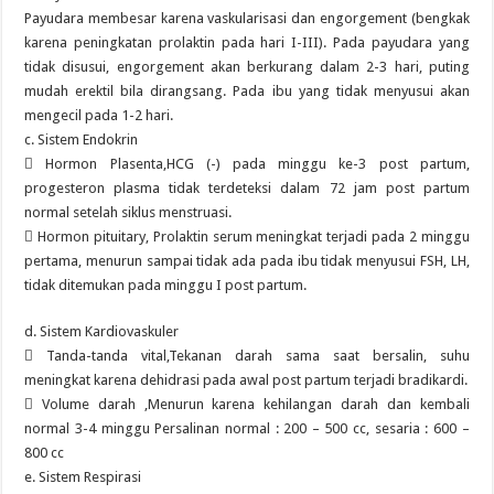
Payudara membesar karena vaskularisasi dan engorgement (bengkak
karena peningkatan prolaktin pada hari I-III). Pada payudara yang
tidak disusui, engorgement akan berkurang dalam 2-3 hari, puting
mudah erektil bila dirangsang. Pada ibu yang tidak menyusui akan
mengecil pada 1-2 hari.
c. Sistem Endokrin
 Hormon Plasenta,HCG (-) pada minggu ke-3 post partum,
progesteron plasma tidak terdeteksi dalam 72 jam post partum
normal setelah siklus menstruasi.
 Hormon pituitary, Prolaktin serum meningkat terjadi pada 2 minggu
pertama, menurun sampai tidak ada pada ibu tidak menyusui FSH, LH,
tidak ditemukan pada minggu I post partum.
d. Sistem Kardiovaskuler
 Tanda-tanda vital,Tekanan darah sama saat bersalin, suhu
meningkat karena dehidrasi pada awal post partum terjadi bradikardi.
 Volume darah ,Menurun karena kehilangan darah dan kembali
normal 3-4 minggu Persalinan normal : 200 – 500 cc, sesaria : 600 –
800 cc
e. Sistem Respirasi