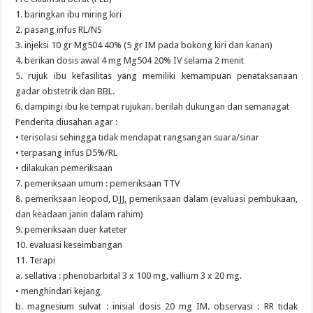
1. baringkan ibu miring kiri
2. pasang infus RL/NS
3. injeksi 10 gr Mg504 40% (5 gr IM pada bokong kiri dan kanan)
4. berikan dosis awal 4 mg Mg504 20% IV selama 2 menit
5. rujuk ibu kefasilitas yang memiliki kemampuan penataksanaan
gadar obstetrik dan BBL.
6. dampingi ibu ke tempat rujukan. berilah dukungan dan semanagat
Penderita diusahan agar :
• terisolasi sehingga tidak mendapat rangsangan suara/sinar
• terpasang infus D5%/RL
• dilakukan pemeriksaan
7. pemeriksaan umum : pemeriksaan TTV
8. pemeriksaan leopod, DJJ, pemeriksaan dalam (evaluasi pembukaan,
dan keadaan janin dalam rahim)
9. pemeriksaan duer kateter
10. evaluasi keseimbangan
11. Terapi
a. sellativa : phenobarbital 3 x 100 mg, vallium 3 x 20 mg.
• menghindari kejang
b. magnesium sulvat : inisial dosis 20 mg IM. observasi : RR tidak