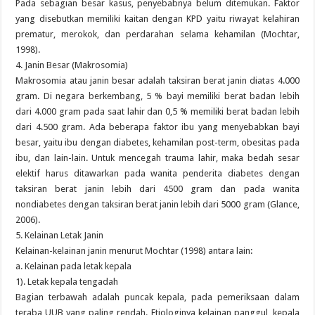
Pada sebagian besar kasus, penyebabnya belum ditemukan. Faktor
yang disebutkan memiliki kaitan dengan KPD yaitu riwayat kelahiran
prematur, merokok, dan perdarahan selama kehamilan (Mochtar,
1998).
4. Janin Besar (Makrosomia)
Makrosomia atau janin besar adalah taksiran berat janin diatas 4.000
gram. Di negara berkembang, 5 % bayi memiliki berat badan lebih
dari 4.000 gram pada saat lahir dan 0,5 % memiliki berat badan lebih
dari 4.500 gram. Ada beberapa faktor ibu yang menyebabkan bayi
besar, yaitu ibu dengan diabetes, kehamilan post-term, obesitas pada
ibu, dan lain-lain. Untuk mencegah trauma lahir, maka bedah sesar
elektif harus ditawarkan pada wanita penderita diabetes dengan
taksiran berat janin lebih dari 4500 gram dan pada wanita
nondiabetes dengan taksiran berat janin lebih dari 5000 gram (Glance,
2006).
5. Kelainan Letak Janin
Kelainan-kelainan janin menurut Mochtar (1998) antara lain:
a. Kelainan pada letak kepala
1). Letak kepala tengadah
Bagian terbawah adalah puncak kepala, pada pemeriksaan dalam
teraba UUB yang paling rendah. Etiologinya kelainan panggul, kepala