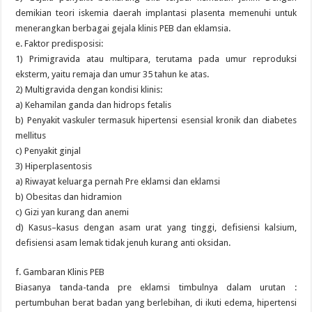
demikian teori iskemia daerah implantasi plasenta memenuhi untuk
menerangkan berbagai gejala klinis PEB dan eklamsia.
e. Faktor predisposisi:
1) Primigravida atau multipara, terutama pada umur reproduksi
eksterm, yaitu remaja dan umur 35 tahun ke atas.
2) Multigravida dengan kondisi klinis:
a) Kehamilan ganda dan hidrops fetalis
b) Penyakit vaskuler termasuk hipertensi esensial kronik dan diabetes
mellitus
c) Penyakit ginjal
3) Hiperplasentosis
a) Riwayat keluarga pernah Pre eklamsi dan eklamsi
b) Obesitas dan hidramion
c) Gizi yan kurang dan anemi
d) Kasus–kasus dengan asam urat yang tinggi, defisiensi kalsium,
defisiensi asam lemak tidak jenuh kurang anti oksidan.
f. Gambaran Klinis PEB
Biasanya tanda-tanda pre eklamsi timbulnya dalam urutan :
pertumbuhan berat badan yang berlebihan, di ikuti edema, hipertensi