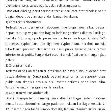
dibatasi oleh angulus infrasternalis dan di sebelah bawah dibatasi
oleh krista iliaka, sulkus pubikus dan sulkus inguinalis.
Otot-otot dinding perut tersebut terdiri dari otot-otot dinding perut
bagian depan, bagian lateral dan bagian belakang.
1) Otot rectus abdominis
Terletak pada permukaan abdomen menutupi linea alba, bagian
depan tertutup vagina dan bagian belakang terletak di atas kartilago
kostalis 6-8. origo pada permukaan anterior kartilago kostalis 5-7,
prosesus xyphoideus dan ligamen xyphoideum. Serabut menuju
tuberkulum pubikum dan simpisis ossis pubis. Insertio pada ramus
inferior ossis pubis. Fungsi dari otot ini untuk flexi trunk, mengangkat
pelvis.
2) Otot piramidalis
Terletak di bagian tengah di atas simpisis ossis pubis, di depan otot
rectus abdominis. Origo pada bagian anterior ramus superior ossis
pubis dan simpisis ossis pubis. Insertio terletak pada linea alba.
Fungsinya untuk meregangkan linea alba.
3) Otot transversus abdominis
Otot ini berupa tendon menuju linea alba dan bagian inferior vagina
musculi recti abdominis. Origo pada permukaan kartilago kostalis 7-
12. insertio pada fascia lumbo dorsalis, labium internum Krista iliaka,