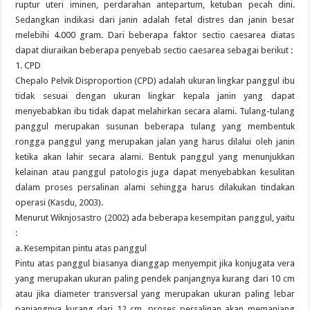
ruptur uteri iminen, perdarahan antepartum, ketuban pecah dini.
Sedangkan indikasi dari janin adalah fetal distres dan janin besar
melebihi 4.000 gram. Dari beberapa faktor sectio caesarea diatas
dapat diuraikan beberapa penyebab sectio caesarea sebagai berikut :
1. CPD
Chepalo Pelvik Disproportion (CPD) adalah ukuran lingkar panggul ibu
tidak sesuai dengan ukuran lingkar kepala janin yang dapat
menyebabkan ibu tidak dapat melahirkan secara alami. Tulang-tulang
panggul merupakan susunan beberapa tulang yang membentuk
rongga panggul yang merupakan jalan yang harus dilalui oleh janin
ketika akan lahir secara alami. Bentuk panggul yang menunjukkan
kelainan atau panggul patologis juga dapat menyebabkan kesulitan
dalam proses persalinan alami sehingga harus dilakukan tindakan
operasi (Kasdu, 2003).
Menurut Wiknjosastro (2002) ada beberapa kesempitan panggul, yaitu
:
a. Kesempitan pintu atas panggul
Pintu atas panggul biasanya dianggap menyempit jika konjugata vera
yang merupakan ukuran paling pendek panjangnya kurang dari 10 cm
atau jika diameter transversal yang merupakan ukuran paling lebar
panjangnya kurang dari 12 cm, proses persalinan akan memanjang