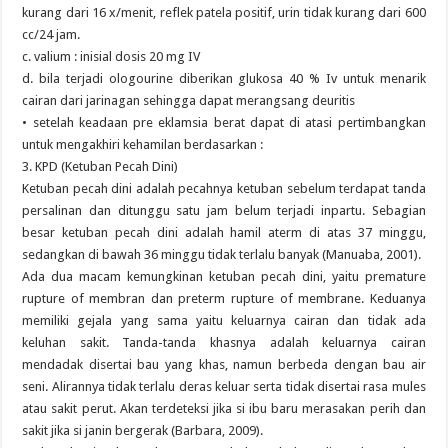
kurang dari 16 x/menit, reflek patela positif, urin tidak kurang dari 600
cc/24 jam.
c. valium : inisial dosis 20 mg IV
d. bila terjadi ologourine diberikan glukosa 40 % Iv untuk menarik
cairan dari jarinagan sehingga dapat merangsang deuritis
• setelah keadaan pre eklamsia berat dapat di atasi pertimbangkan
untuk mengakhiri kehamilan berdasarkan :
3. KPD (Ketuban Pecah Dini)
Ketuban pecah dini adalah pecahnya ketuban sebelum terdapat tanda
persalinan dan ditunggu satu jam belum terjadi inpartu. Sebagian
besar ketuban pecah dini adalah hamil aterm di atas 37 minggu,
sedangkan di bawah 36 minggu tidak terlalu banyak (Manuaba, 2001).
Ada dua macam kemungkinan ketuban pecah dini, yaitu premature
rupture of membran dan preterm rupture of membrane. Keduanya
memiliki gejala yang sama yaitu keluarnya cairan dan tidak ada
keluhan sakit. Tanda-tanda khasnya adalah keluarnya cairan
mendadak disertai bau yang khas, namun berbeda dengan bau air
seni. Alirannya tidak terlalu deras keluar serta tidak disertai rasa mules
atau sakit perut. Akan terdeteksi jika si ibu baru merasakan perih dan
sakit jika si janin bergerak (Barbara, 2009).