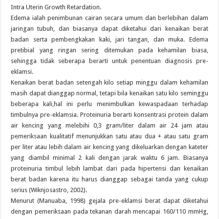
Intra Uterin Growth Retardation.
Edema ialah penimbunan cairan secara umum dan berlebihan dalam
jaringan tubuh, dan biasanya dapat diketahui dari kenaikan berat
badan serta pembengkakan kaki, jari tangan, dan muka. Edema
pretibial yang ringan sering ditemukan pada kehamilan biasa,
sehingga tidak seberapa berarti untuk penentuan diagnosis pre-
eklamsi.
Kenaikan berat badan setengah kilo setiap minggu dalam kehamilan
masih dapat dianggap normal, tetapi bila kenaikan satu kilo seminggu
beberapa kali,hal ini perlu menimbulkan kewaspadaan terhadap
timbulnya pre-eklamsia. Proteinuria berarti konsentrasi protein dalam
air kencing yang melebihi 0,3 gram/liter dalam air 24 jam atau
pemeriksaan kualitatif menunjukkan satu atau dua + atau satu gram
per liter atau lebih dalam air kencing yang dikeluarkan dengan kateter
yang diambil minimal 2 kali dengan jarak waktu 6 jam. Biasanya
proteinuria timbul lebih lambat dari pada hipertensi dan kenaikan
berat badan karena itu harus dianggap sebagai tanda yang cukup
serius (Wiknjosastro, 2002).
Menurut (Manuaba, 1998) gejala pre-eklamsi berat dapat diketahui
dengan pemeriksaan pada tekanan darah mencapai 160/110 mmHg,