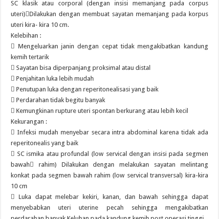
SC klasik atau corporal (dengan insisi memanjang pada corpus
uteri)Dilakukan dengan membuat sayatan memanjang pada korpus
uteri kira- kira 10 cm.
Kelebihan :
 Mengeluarkan janin dengan cepat tidak mengakibatkan kandung
kemih tertarik
 Sayatan bisa diperpanjang proksimal atau distal
 Penjahitan luka lebih mudah
 Penutupan luka dengan reperitonealisasi yang baik
 Perdarahan tidak begitu banyak
 Kemungkinan rupture uteri spontan berkurang atau lebih kecil
Kekurangan :
 Infeksi mudah menyebar secara intra abdominal karena tidak ada
reperitonealis yang baik
 SC ismika atau profundal (low servical dengan insisi pada segmen
bawah rahim) Dilakukan dengan melakukan sayatan melintang
konkat pada segmen bawah rahim (low servical transversal) kira-kira
10 cm
 Luka dapat melebar kekiri, kanan, dan bawah sehingga dapat
menyebabkan uteri uterine pecah sehingga mengakibatkan
perdarahan banyak Keluhan pada kandung kemih post operasi tinggi