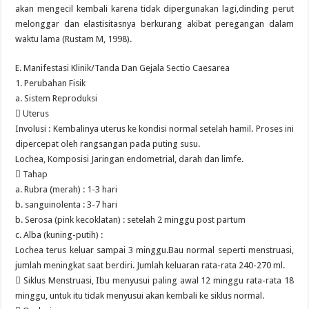
akan mengecil kembali karena tidak dipergunakan lagi,dinding perut
melonggar dan elastisitasnya berkurang akibat peregangan dalam
waktu lama (Rustam M, 1998).
E. Manifestasi Klinik/Tanda Dan Gejala Sectio Caesarea
1. Perubahan Fisik
a. Sistem Reproduksi
 Uterus
Involusi : Kembalinya uterus ke kondisi normal setelah hamil. Proses ini
dipercepat oleh rangsangan pada puting susu.
Lochea, Komposisi Jaringan endometrial, darah dan limfe.
 Tahap
a. Rubra (merah) : 1-3 hari
b. sanguinolenta : 3-7 hari
b. Serosa (pink kecoklatan) : setelah 2 minggu post partum
c. Alba (kuning-putih) :
Lochea terus keluar sampai 3 minggu.Bau normal seperti menstruasi,
jumlah meningkat saat berdiri. Jumlah keluaran rata-rata 240-270 ml.
 Siklus Menstruasi, Ibu menyusui paling awal 12 minggu rata-rata 18
minggu, untuk itu tidak menyusui akan kembali ke siklus normal.