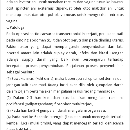
adalah levator ani untuk menahan rectum dan vagina turun ke bawah,
otot spincter ani eksternus diperkuat oleh otot mabdor ani untuk
menutup anus dan otot pubokavernosus untuk mengecilkan introitus
vagina.
c. Patologi
Pada operasi sectio caesarea transperitonial ini terjadi, perlukaan baik
pada dinding abdomen (kulit dan otot perut) dan pada dinding uterus.
Faktor-faktor yang dapat mempengaruhi penyembuhan dari luka
operasi antara lain adalah suplay darah, infeksi dan iritasi. Dengan
adanya supply darah yang baik akan berpengaruh terhadap
kecepatan proses penyembuhan. Perjalanan proses penyembuhan
sebagai berikut :
(1) Sewaktu incisi (kulit diiris), maka beberapa sel epitel, sel dermis dan
jaringan kulit akan mati. Ruang incisi akan diisi oleh gumpalan darah
dalam 24 jam pertama akan mengalami reaksi radang mendadak,
(2) Dalam 2-3 hari kemudian, exudat akan mengalami resolusif
proliferasi (pelipatgandaan) fibroblast mulai terjadi,
(3) Pada hari ke-3-4 gumpalan darah mengalami organisasi,
(4) Pada hari ke 5 tensile strength (kekuatan untuk mencegah terbuka
kembali luka) mulai timbul, yang dapat mencegah terjadi dehiscence
(merekah) luka,