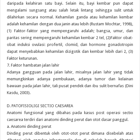
daripada kelahiran satu bayi. Selain itu, bayi kembar pun dapat
mengalami sungsang atau salah letak lintang sehingga sulit untuk
dilahirkan secara normal. Kehamilan ganda atau kehamilan kembar
adalah kehamilan dengan dua janin atau lebih (Rustam Mochtar, 1998),
(1) Faktor-faktor yang mempengaruhi adalah; bangsa, umur, dan
paritas sering mempengaruhi kehamilan kembar 2 tel, (2)Faktor obat-
obat induksi ovulasi: profertil, clomid, dan hormone gonadotropin
dapat menyebabkan kehamilan dizigotik dan kembar lebih dari 2, (3)
Faktor keturunan.
7. Faktor hambatan jalan lahir
Adanya gangguan pada jalan lahir, misalnya jalan lahir yang tidak
memungkinkan adanya pembukaan, adanya tumor dan kelainan
bawaan pada jalan lahir, tali pusat pendek dan ibu sulit bernafas (Dini
Kasdu, 2003).
D. PATOFISIOLIGI SECTIO CAESAREA
Anatomi fungsional yang dibahas pada kasus post operasi sectio
caesarea terdiri dari anatomi dinding perut dan otot dasar panggul.
a. Anatomi dinding perut
Dinding perut dibentuk oleh otot-otot perut dimana disebelah atas