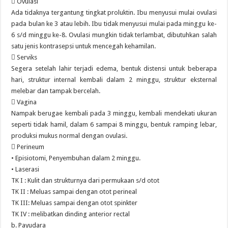
 Ovulasi
Ada tidaknya tergantung tingkat proluktin. Ibu menyusui mulai ovulasi
pada bulan ke 3 atau lebih. Ibu tidak menyusui mulai pada minggu ke-
6 s/d minggu ke-8. Ovulasi mungkin tidak terlambat, dibutuhkan salah
satu jenis kontrasepsi untuk mencegah kehamilan.
 Serviks
Segera setelah lahir terjadi edema, bentuk distensi untuk beberapa
hari, struktur internal kembali dalam 2 minggu, struktur eksternal
melebar dan tampak bercelah.
 Vagina
Nampak berugae kembali pada 3 minggu, kembali mendekati ukuran
seperti tidak hamil, dalam 6 sampai 8 minggu, bentuk ramping lebar,
produksi mukus normal dengan ovulasi.
 Perineum
• Episiotomi, Penyembuhan dalam 2 minggu.
• Laserasi
TK I : Kulit dan strukturnya dari permukaan s/d otot
TK II : Meluas sampai dengan otot perineal
TK III: Meluas sampai dengan otot spinkter
TK IV : melibatkan dinding anterior rectal
b. Payudara