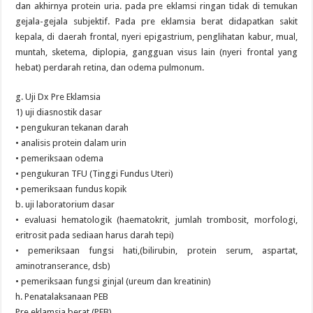
dan akhirnya protein uria. pada pre eklamsi ringan tidak di temukan
gejala-gejala subjektif. Pada pre eklamsia berat didapatkan sakit
kepala, di daerah frontal, nyeri epigastrium, penglihatan kabur, mual,
muntah, sketema, diplopia, gangguan visus lain (nyeri frontal yang
hebat) perdarah retina, dan odema pulmonum.
g. Uji Dx Pre Eklamsia
1) uji diasnostik dasar
• pengukuran tekanan darah
• analisis protein dalam urin
• pemeriksaan odema
• pengukuran TFU (Tinggi Fundus Uteri)
• pemeriksaan fundus kopik
b. uji laboratorium dasar
• evaluasi hematologik (haematokrit, jumlah trombosit, morfologi,
eritrosit pada sediaan harus darah tepi)
• pemeriksaan fungsi hati,(bilirubin, protein serum, aspartat,
aminotranserance, dsb)
• pemeriksaan fungsi ginjal (ureum dan kreatinin)
h. Penatalaksanaan PEB
Pre eklamsia berat (PEB)