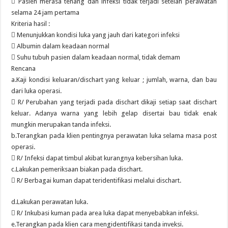
 Pasien merasa tenang dan infeksi tidak terjadi setelah perawatan
selama 24 jam pertama
Kriteria hasil :
 Menunjukkan kondisi luka yang jauh dari kategori infeksi
 Albumin dalam keadaan normal
 Suhu tubuh pasien dalam keadaan normal, tidak demam
Rencana
a.Kaji kondisi keluaran/dischart yang keluar ; jumlah, warna, dan bau
dari luka operasi.
 R/ Perubahan yang terjadi pada dischart dikaji setiap saat dischart
keluar. Adanya warna yang lebih gelap disertai bau tidak enak
mungkin merupakan tanda infeksi.
b.Terangkan pada klien pentingnya perawatan luka selama masa post
operasi.
 R/ Infeksi dapat timbul akibat kurangnya kebersihan luka.
c.Lakukan pemeriksaan biakan pada dischart.
 R/ Berbagai kuman dapat teridentifikasi melalui dischart.
d.Lakukan perawatan luka.
 R/ Inkubasi kuman pada area luka dapat menyebabkan infeksi.
e.Terangkan pada klien cara mengidentifikasi tanda inveksi.