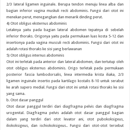
2/3 lateral ligamen inguinale. Berupa tendon menuju linea alba dan
bagian inferior vagina muskuli recti abdominis. Fungsi dari otot ini
menekan perut, menegangkan dan menarik dinding perut.
4) Otot obligus eksternus abdominis
Letaknya yaitu pada bagian lateral abdomen tepatnya di sebelah
inferior thoraks. Origonya yaitu pada permukaan luas kosta 5-12 dan
insertionya pada vagina musculi recti abdominis. Fungsi dari otot ini
adalah rotasi thoraks ke sisi yang berlawanan
5) Otot obligus internus abdominis
Otot ini terletak pada anterior dan lateral abdomen, dan tertutup oleh
otot obligus eksternus abdominis. Origo terletak pada permukaan
posterior fascia lumbodorsalis, linea intermedia krista iliaka, 2/3
ligamen inguinale insertio pada kartilago kostalis 8-10 untuk serabut
ke arah supero medial. Fungsi dari otot ini untuk rotasi thoraks ke sisi
yang sama.
b. Otot dasar panggul
Otot dasar panggul terdiri dari diagfragma pelvis dan diagfragma
urogenital. Diagfragma pelvis adalah otot dasar panggul bagian
dalam yang terdiri dari otot levator ani, otot pubokoksigeus,
iliokoksigeus, dan ischiokoksigeus.. Fungsi dari otot-otot tersebut