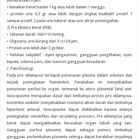
pemeriksaan 6 jam.
• Kenaikan berat badan 1 kg atau lebih dalam 1 minggu.
• protein uria 0,3 gr atau lebih dengan tingkat kualitatif positif 1
sampai positif 2 pada urin katerer atau urin aliran pertengahan.
2) Pre Eklamsi Berat (PEB)
• Tekanan darah 160/110 mmHg.
• Oligouria, urin kurang dari 3 cc/24 jam.
• Protein urin lebih dari 3 gr/liter.
• Keluhan subjektif : nyeri epigastrium, gangguan penglihatan, nyeri
kepala, odema paru, dan sianosis gangguan kesadaran.
c. Patofisiologi
Pada pre eklampsia terdapat penurunan plasma dalam sirkulasi dan
terjadi peningkatan hematokrit. Perubahan ini menyebabkan
penurunan perfusi ke organ, termasuk ke utero plasental fatal unit.
Vasospasme merupakan dasar dari timbulnya proses pre eklampsia.
Konstriksi vaskuler menyebabkan resistensi aliran darah dan timbulnya
hipertensi arterial. Vasospasme dapat diakibatkan karena adanya
peningkatan sensitifitas dari sirculating pressors. Pre eklampsia yang
berat dapat mengakibatkan kerusakan organ tubuh yang lain.
Gangguan perfusi plasenta dapat sebagai pemicu timbulnya
gangguan pertumbuhan plasenta sehinga dapat berakibat terjadinya