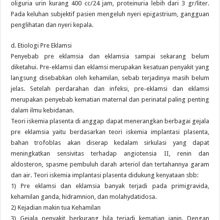
oliguria urin kurang 400 cc/24 jam, proteinuria lebih dari 3 gr/liter.
Pada keluhan subjektif pasien mengeluh nyeri epigastrium, gangguan
penglihatan dan nyeri kepala.
d. Etiologi Pre Eklamsi
Penyebab pre eklamsia dan eklamsia sampai sekarang belum
diketahui. Pre-eklamsi dan eklamsi merupakan kesatuan penyakit yang
langsung disebabkan oleh kehamilan, sebab terjadinya masih belum
jelas. Setelah perdarahan dan infeksi, pre-eklamsi dan eklamsi
merupakan penyebab kematian maternal dan perinatal paling penting
dalam ilmu kebidanan.
Teori iskemia plasenta di anggap dapat menerangkan berbagai gejala
pre eklamsia yaitu berdasarkan teori iskemia implantasi plasenta,
bahan trofoblas akan diserap kedalam sirkulasi yang dapat
meningkatkan sensivitas terhadap angiotensia II, renin dan
aldosteron, spasme pembuluh darah arteriol dan tertahannya garam
dan air. Teori iskemia implantasi plasenta didukung kenyataan sbb:
1) Pre eklamsi dan eklamsia banyak terjadi pada primigravida,
kehamilan ganda, hidramnion, dan molahydatidosa.
2) Kejadian makin tua Kehamilan
3) Gejala penyakit berkurang bila terjadi kematian janin. Dengan