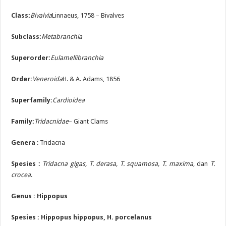
Class:
Bivalvia
Linnaeus, 1758 – Bivalves
Subclass:
Metabranchia
Superorder:
Eulamellibranchia
Order:
Veneroida
H. & A. Adams, 1856
Superfamily:
Cardioidea
Family:
Tridacnidae
– Giant Clams
Genera
: Tridacna
Spesies
:
Tridacna gigas, T. derasa, T. squamosa, T. maxima
, dan
T.
crocea
.
Genus : Hippopus
Spesies : Hippopus hippopus, H. porcelanus