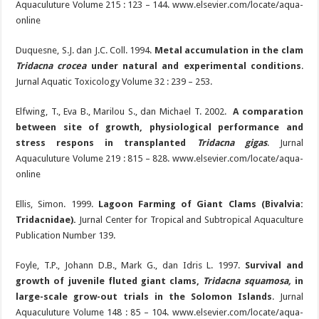
Aquaculuture Volume 215 : 123 – 144. www.elsevier.com/locate/aqua-
online
Duquesne, S.J. dan J.C. Coll. 1994.
Metal accumulation in the clam
Tridacna crocea
under natural and experimental conditions
.
Jurnal Aquatic Toxicology Volume 32 : 239 – 253.
Elfwing, T., Eva B., Marilou S., dan Michael T. 2002.
A comparation
between site of growth, physiological performance and
stress respons in transplanted
Tridacna gigas
. Jurnal
Aquaculuture Volume 219 : 815 – 828. www.elsevier.com/locate/aqua-
online
Ellis, Simon. 1999.
Lagoon Farming of Giant Clams (Bivalvia:
Tridacnidae).
Jurnal Center for Tropical and Subtropical Aquaculture
Publication Number 139.
Foyle, T.P., Johann D.B., Mark G., dan Idris L. 1997.
Survival and
growth of juvenile fluted giant clams,
Tridacna squamosa,
in
large-scale grow-out trials in the Solomon Islands
. Jurnal
Aquaculuture Volume 148 : 85 – 104. www.elsevier.com/locate/aqua-