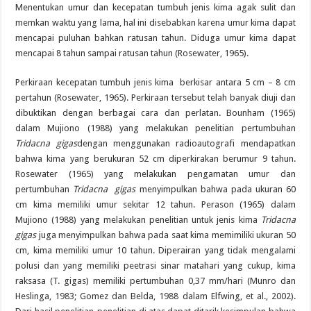
Menentukan umur dan kecepatan tumbuh jenis kima agak sulit dan
memkan waktu yang lama, hal ini disebabkan karena umur kima dapat
mencapai puluhan bahkan ratusan tahun. Diduga umur kima dapat
mencapai 8 tahun sampai ratusan tahun (Rosewater, 1965).
Perkiraan kecepatan tumbuh jenis kima berkisar antara 5 cm – 8 cm
pertahun (Rosewater, 1965). Perkiraan tersebut telah banyak diuji dan
dibuktikan dengan berbagai cara dan perlatan. Bounham (1965)
dalam Mujiono (1988) yang melakukan penelitian pertumbuhan
Tridacna gigas
dengan menggunakan radioautografi mendapatkan
bahwa kima yang berukuran 52 cm diperkirakan berumur 9 tahun.
Rosewater (1965) yang melakukan pengamatan umur dan
pertumbuhan
Tridacna gigas
menyimpulkan bahwa pada ukuran 60
cm kima memiliki umur sekitar 12 tahun. Perason (1965) dalam
Mujiono (1988) yang melakukan penelitian untuk jenis kima
Tridacna
gigas
juga menyimpulkan bahwa pada saat kima memimiliki ukuran 50
cm, kima memiliki umur 10 tahun. Diperairan yang tidak mengalami
polusi dan yang memiliki peetrasi sinar matahari yang cukup, kima
raksasa (T. gigas) memiliki pertumbuhan 0,37 mm/hari (Munro dan
Heslinga, 1983; Gomez dan Belda, 1988 dalam Elfwing, et al., 2002).