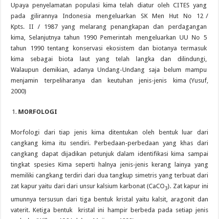
Upaya penyelamatan populasi kima telah diatur oleh CITES yang
pada gilirannya Indonesia mengeluarkan SK Men Hut No 12 /
Kpts. II / 1987 yang melarang penangkapan dan perdagangan
kima, Selanjutnya tahun 1990 Pemerintah mengeluarkan UU No 5
tahun 1990 tentang konservasi ekosistem dan biotanya termasuk
kima sebagai biota laut yang telah langka dan dilindungi,
Walaupun demikian, adanya Undang-Undang saja belum mampu
menjamin terpeliharanya dan keutuhan jenis-jenis kima (Yusuf
,
2000)
MORFOLOGI
Morfologi dari tiap jenis kima ditentukan oleh bentuk luar dari
cangkang kima itu sendiri. Perbedaan-perbedaan yang khas dari
cangkang dapat dijadikan petunjuk dalam identifikasi kima sampai
tingkat spesies Kima seperti halnya jenis-jenis kerang lainya yang
memiliki cangkang terdiri dari dua tangkup simetris yang terbuat dari
zat kapur yaitu dari dari unsur kalsium karbonat (CaCO
). Zat kapur ini
3
umunnya tersusun dari tiga bentuk kristal yaitu kalsit, aragonit dan
vaterit. Ketiga bentuk kristal ini hampir berbeda pada setiap jenis