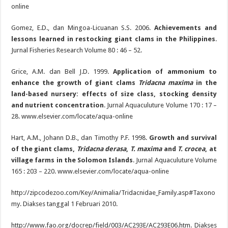
online
Gomez, E.D., dan Mingoa-Licuanan S.S. 2006.
Achievements and
lessons learned in restocking giant clams in the Philippines
.
Jurnal Fisheries Research Volume 80 : 46 – 52.
Grice, A.M. dan Bell J.D. 1999.
Application of ammonium to
enhance the growth of giant clams
Tridacna maxima
in the
land-based nursery: effects of size class, stocking density
and nutrient concentration
. Jurnal Aquaculuture Volume 170 : 17 –
28. www.elsevier.com/locate/aqua-online
Hart, A.M., Johann D.B., dan Timothy P.F. 1998.
Growth and survival
of the giant clams,
Tridacna derasa
,
T. maxima
and
T. crocea
, at
village farms in the Solomon Islands
. Jurnal Aquaculuture Volume
165 : 203 – 220. www.elsevier.com/locate/aqua-online
http://zipcodezoo.com/Key/Animalia/Tridacnidae_Family.asp#Taxono
my. Diakses tanggal 1 Februari 2010.
http://www.fao.org/docrep/field/003/AC293E/AC293E06.htm. Diakses