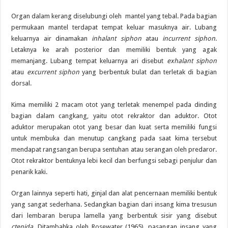
Organ dalam kerang diselubungi oleh mantel yang tebal. Pada bagian
permukaan mantel terdapat tempat keluar masuknya air. Lubang
keluarnya air dinamakan
inhalant siphon
atau
incurrent siphon
.
Letaknya ke arah posterior dan memiliki bentuk yang agak
memanjang. Lubang tempat keluarnya ari disebut
exhalant siphon
atau
excurrent siphon
yang berbentuk bulat dan terletak di bagian
dorsal.
Kima memiliki 2 macam otot yang terletak menempel pada dinding
bagian dalam cangkang, yaitu otot rekraktor dan aduktor. Otot
aduktor merupakan otot yang besar dan kuat serta memiliki fungsi
untuk membuka dan menutup cangkang pada saat kima tersebut
mendapat rangsangan berupa sentuhan atau serangan oleh predaror.
Otot rekraktor bentuknya lebi kecil dan berfungsi sebagi penjulur dan
penarik kaki.
Organ lainnya seperti hati, ginjal dan alat pencernaan memiliki bentuk
yang sangat sederhana. Sedangkan bagian dari insang kima tresusun
dari lembaran berupa lamella yang berbentuk sisir yang disebut
ctenida
. Ditambahka oleh Rosewater (1965), pasangan insang yang