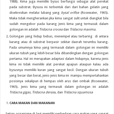
1988). Kima juga memiliki bysus berfungsi sebagai alat perekat
pada substrat. Bysusu ini terbentuk dari dari bahan gelatin yang
disekresikan melalui lubang yang
bysal orifise
(Rosewater, 1965).
Maka tidak mengherankan jika kima sangat sulit untuk diangkat bila
sudah mengebor pada karang Jenis kima yang termasuk dalam
golongan ini adalah
Tridacna crocea
dan
Tridacna maxima.
Golongan yang hidup bebas, menempel atau terbaring di antara
karang atau di substrat berpasir sekitar daerah terumbu karang.
Pada umumnya kima yang termasuk dalam golongan ini memiliki
ukuran tubuh yang lebih besar bila dibandingkan dengan golongan
pertama. Hal ini merupakan adaptasi dalam hidupnya, karena jenis
kima ini tidak memiliki alat perekat apapun ataupun kalau ada
bysusnya memiliki kuran yang sangat kecil. Dengan ukuran tubuh
yang besar dan berat, jenis-jenis kima ini mampu mempertahankan
posisinya sekalipun di hempas oleh arus dan ombak (Rosewater,
1965). Jenis kima yang termasuk dalam golongan ini adalah
Tridacna gigas
,
Tridacna deras
a, dan
Tridacna squamosa
CARA MAKAN DAN MAKANAN
Setiap organisme di laut memiliki perbedaan cara makan yang sangat