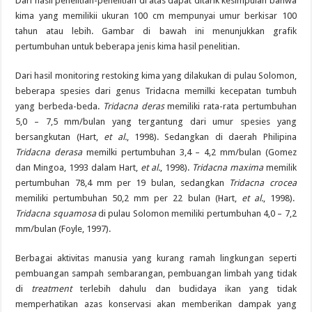
Dari hasil penelitian-penelitian di atas dapat ditarik kesimpulan bahwa
kima yang memilikii ukuran 100 cm mempunyai umur berkisar 100
tahun atau lebih. Gambar di bawah ini menunjukkan grafik
pertumbuhan untuk beberapa jenis kima hasil penelitian.
Dari hasil monitoring restoking kima yang dilakukan di pulau Solomon,
beberapa spesies dari genus Tridacna memilki kecepatan tumbuh
yang berbeda-beda.
Tridacna deras
memiliki rata-rata pertumbuhan
5,0 – 7,5 mm/bulan yang tergantung dari umur spesies yang
bersangkutan (Hart,
et al.
, 1998). Sedangkan di daerah Philipina
Tridacna derasa
memilki pertumbuhan 3,4 – 4,2 mm/bulan (Gomez
dan Mingoa, 1993 dalam Hart,
et al.
, 1998).
Tridacna maxima
memilik
pertumbuhan 78,4 mm per 19 bulan, sedangkan
Tridacna crocea
memiliki pertumbuhan 50,2 mm per 22 bulan (Hart,
et al.
, 1998).
Tridacna squamosa
di pulau Solomon memiliki pertumbuhan 4,0 – 7,2
mm/bulan (Foyle, 1997).
Berbagai aktivitas manusia yang kurang ramah lingkungan seperti
pembuangan sampah sembarangan, pembuangan limbah yang tidak
di
treatment
terlebih dahulu dan budidaya ikan yang tidak
memperhatikan azas konservasi akan memberikan dampak yang