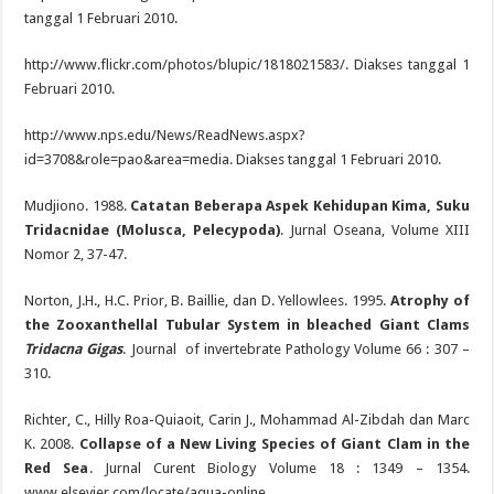
tanggal 1 Februari 2010.
http://www.flickr.com/photos/blupic/1818021583/. Diakses tanggal 1
Februari 2010.
http://www.nps.edu/News/ReadNews.aspx?
id=3708&role=pao&area=media. Diakses tanggal 1 Februari 2010.
Mudjiono. 1988.
Catatan Beberapa Aspek Kehidupan Kima, Suku
Tridacnidae (Molusca, Pelecypoda)
. Jurnal Oseana, Volume XIII
Nomor 2, 37-47.
Norton, J.H., H.C. Prior, B. Baillie, dan D. Yellowlees. 1995.
Atrophy of
the Zooxanthellal Tubular System in bleached Giant Clams
Tridacna Gigas
. Journal
of invertebrate Pathology Volume 66 : 307 –
310.
Richter, C., Hilly Roa-Quiaoit, Carin J., Mohammad Al-Zibdah dan Marc
K. 2008.
Collapse of a New Living Species of Giant Clam in the
Red Sea
. Jurnal Curent Biology Volume 18 : 1349 – 1354.
www.elsevier.com/locate/aqua-online