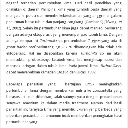
negatif terhadap pertumbuhan kima. Dari hasil penelitian yang
dilakukan di daerah Phillipina, kima yang tumbuh pada daerah yang
mengalami polusi dan memiliki kekeruhan air yang tinggi mengalami
penurunan berat tubuh dan panjang cangkang (Gambar 9)(Elfwing,
et
al.
, 2002). Selain itu pertumbuhan kima juga dapat menjadi berkurang
dengan adanya ektoparasit yang menempel pad tubuh kima. Dengan
adanya ektoparasit
Turbonilla
sp. pertumbuhan
T. gigas
yang ada di
great barier reef
berkurang 2,8 – 7 % dibandingkan bila tidak ada
ektoparasit. Hal ini disebabkan karena
Turbonilla
sp ini akan
menusukkan proboscisnya ketubuh kima, lalu menghisap nutrisi dan
merusak jaringan dalam tubuh kima. Pada juvenil kima,
Turbonilla
sp.
dapat menyebabkan kematian (Boglio dan Lucas, 1997).
Beberapa penelitian yang bertujuan untuk meningkatkan
pertumbuhan kima dengan memberikan nutrisi ke zooxantella yang
berasosiasi telah dilakukan, salah satunya yaitu dengan penambahan
senyawa amonium ke dalam media treatment. Namun dari hasil
penelitian ini, ternyata kima yang memiliki ukuran yang berbeda yang
diberikan penambahan amonium tidak memberikan peningkatan hasil
pertumbuhan yang