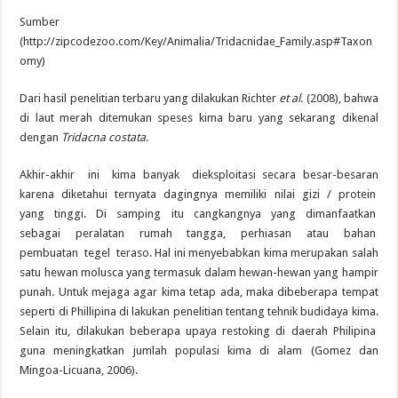
Sumber
(http://zipcodezoo.com/Key/Animalia/Tridacnidae_Family.asp#Taxon
omy)
Dari hasil penelitian terbaru yang dilakukan Richter
et al.
(2008), bahwa
di laut merah ditemukan speses kima baru yang sekarang dikenal
dengan
Tridacna
costata
.
Akhir-akhir ini kima banyak dieksploitasi secara besar-besaran
karena diketahui ternyata dagingnya memiliki nilai gizi / protein
yang tinggi. Di samping itu cangkangnya yang dimanfaatkan
sebagai peralatan rumah tangga, perhiasan atau bahan
pembuatan tegel teraso. Hal ini menyebabkan kima merupakan salah
satu hewan molusca yang termasuk dalam hewan-hewan yang hampir
punah. Untuk mejaga agar kima tetap ada, maka dibeberapa tempat
seperti di Phillipina di lakukan penelitian tentang tehnik budidaya kima.
Selain itu, dilakukan beberapa upaya restoking di daerah Philipina
guna meningkatkan jumlah populasi kima di alam (Gomez dan
Mingoa-Licuana, 2006).