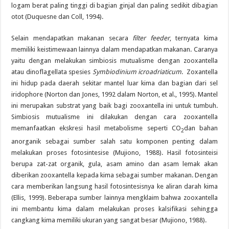
logam berat paling tinggi di bagian ginjal dan paling sedikit dibagian
otot (Duquesne dan Coll, 1994).
Selain mendapatkan makanan secara
filter feeder
, ternyata kima
memiliki keistimewaan lainnya dalam mendapatkan makanan. Caranya
yaitu dengan melakukan simbiosis mutualisme dengan zooxantella
atau dinoflagellata spesies
Symbiodinium icroadriaticum
. Zoxantella
ini hidup pada daerah sekitar mantel luar kima dan bagian dari sel
iridophore (Norton dan Jones, 1992 dalam Norton, et al., 1995). Mantel
ini merupakan substrat yang baik bagi zooxantella ini untuk tumbuh.
Simbiosis mutualisme ini dilakukan dengan cara zooxantella
memanfaatkan ekskresi hasil metabolisme seperti CO
dan bahan
2
anorganik sebagai sumber salah satu komponen penting dalam
melakukan proses fotosintesise (Mujiono, 1988). Hasil fotosinteisi
berupa zat-zat organik, gula, asam amino dan asam lemak akan
diberikan zooxantella kepada kima sebagai sumber makanan. Dengan
cara memberikan langsung hasil fotosintesisnya ke aliran darah kima
(Ellis, 1999). Beberapa sumber lainnya mengklaim bahwa zooxantella
ini membantu kima dalam melakukan proses kalsifikasi sehingga
cangkang kima memiliki ukuran yang sangat besar (Mujiono, 1988).