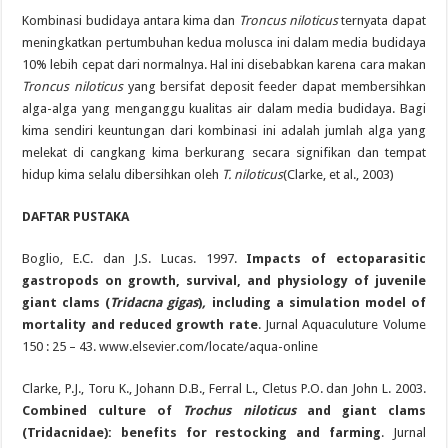
Kombinasi budidaya antara kima dan
Troncus niloticus
ternyata dapat
meningkatkan pertumbuhan kedua molusca ini dalam media budidaya
10% lebih cepat dari normalnya. Hal ini disebabkan karena cara makan
Troncus niloticus
yang bersifat deposit feeder dapat membersihkan
alga-alga yang menganggu kualitas air dalam media budidaya. Bagi
kima sendiri keuntungan dari kombinasi ini adalah jumlah alga yang
melekat di cangkang kima berkurang secara signifikan dan tempat
hidup kima selalu dibersihkan oleh
T. niloticus
(Clarke, et al., 2003)
DAFTAR PUSTAKA
Boglio
,
E.C. dan J.S. Lucas. 1997.
Impacts of ectoparasitic
gastropods on growth, survival, and physiology of juvenile
giant clams (
Tridacna gigas
)
,
including a simulation model of
mortality and reduced growth rate
. Jurnal Aquaculuture Volume
150 : 25 – 43. www.elsevier.com/locate/aqua-online
Clarke, P.J., Toru K., Johann D.B., Ferral L., Cletus P.O. dan John L. 2003.
Combined culture of
Trochus niloticus
and giant clams
(Tridacnidae): benefits for restocking and farming
. Jurnal