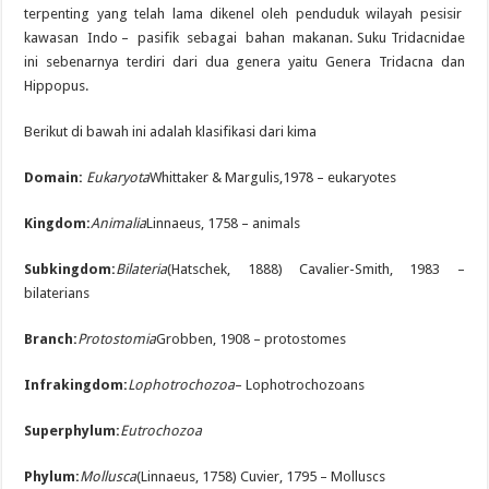
terpenting yang telah lama dikenel oleh penduduk wilayah pesisir
kawasan Indo – pasifik sebagai bahan makanan. Suku Tridacnidae
ini sebenarnya terdiri dari dua genera yaitu Genera Tridacna dan
Hippopus.
Berikut di bawah ini adalah klasifikasi dari kima
Domain:
Eukaryota
Whittaker & Margulis,1978 – eukaryotes
Kingdom:
Animalia
Linnaeus, 1758 – animals
Subkingdom:
Bilateria
(Hatschek, 1888) Cavalier-Smith, 1983 –
bilaterians
Branch:
Protostomia
Grobben, 1908 – protostomes
Infrakingdom:
Lophotrochozoa
– Lophotrochozoans
Superphylum:
Eutrochozoa
Phylum:
Mollusca
(Linnaeus, 1758) Cuvier, 1795 – Molluscs