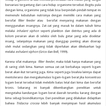
bervariasi tergantung dari cara hidup organisme tersebut. Begitu pula
dengan kima, organisme yang tidak bisa berpindah-pindah tempat ini
memenuhi kebutuhan nutrisinya dengan memiliki cara makan yang
bersifat
filter feeder
atau bersifat menyaring makanan dengan
menggunakan insangnya. Zat-zat yang masuk ke dalam tubuh kima
melalui
inhalant siphon
seperti plankton dan detritus yang ada di
kolom perairan akan di seleksi oleh bulu getar yang ada disekitar
insang, selanjutnya makanan yang dianggap penting akan diserap
oleh mulut sedangkan yang tidak diperlukan akan dikeluarkan lagi
melalui
exhalant siphon
(Grice dan Bell, 1999).
Karena sifat makannya
filter feeder
, maka tidak hanya makanan yang
di saring oleh kima. Namun semua zat-zat berbahaya seperti logam
berat akan ikut tersaring juga. Kima seperti juga bivalvia lainnya dapat
mentoleransi dan mengakumulasi logam-logam berat jika konsentrasi
logam berat tersebut tidak melebihi batas letal dari kima dan bersifat
kronis. Sekarang ini banyak dikembangkan penelitian untuk
mengetahui kandungan logam berat daerah terumbu karang dengan
kima sebagi bioindikatornya. Dari penelitian yang dilakukan didaptkan
bahwa
Tridacna crocea
lebih banyak menyimpan hasil akumulasi