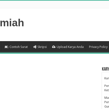
lmiah
Contoh Surat
Skripsi
Upload Karya Anda
Privacy Policy
Kar
Kum
Pen
Ke
Man
Pen
Gu