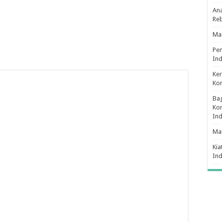
Ana
Re
Man
Pe
Ind
Ker
Ko
Bag
Kon
In
Ma
Kia
In