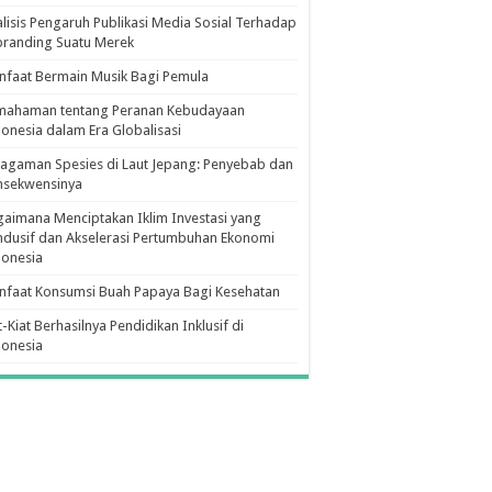
lisis Pengaruh Publikasi Media Sosial Terhadap
branding Suatu Merek
faat Bermain Musik Bagi Pemula
mahaman tentang Peranan Kebudayaan
onesia dalam Era Globalisasi
agaman Spesies di Laut Jepang: Penyebab dan
nsekwensinya
aimana Menciptakan Iklim Investasi yang
dusif dan Akselerasi Pertumbuhan Ekonomi
donesia
nfaat Konsumsi Buah Papaya Bagi Kesehatan
t-Kiat Berhasilnya Pendidikan Inklusif di
donesia