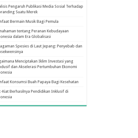
lisis Pengaruh Publikasi Media Sosial Terhadap
branding Suatu Merek
faat Bermain Musik Bagi Pemula
mahaman tentang Peranan Kebudayaan
onesia dalam Era Globalisasi
agaman Spesies di Laut Jepang: Penyebab dan
nsekwensinya
aimana Menciptakan Iklim Investasi yang
dusif dan Akselerasi Pertumbuhan Ekonomi
donesia
nfaat Konsumsi Buah Papaya Bagi Kesehatan
t-Kiat Berhasilnya Pendidikan Inklusif di
donesia