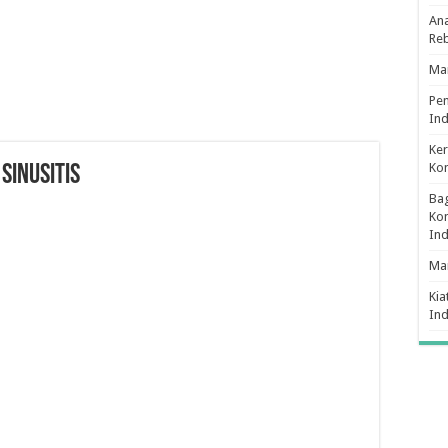
Ana
Re
Man
Pe
Ind
Ker
Ko
SINUSITIS
Bag
Kon
In
Ma
Kia
In