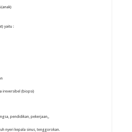
%(anak)
) yaitu :
en
ireversibel (biopsi)
angsa, pendidikan, pekerjaan,,
uh nyeri kepala sinus, tenggorokan.