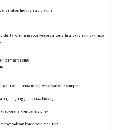
 perdarahan hidung atau trauma
 diderita oleh anggota keluarga yang lalu yang mungkin ada
.
lien (cemas/sedih0
n.
onsumsi obat tanpa memperhatikan efek samping
na terjadi gangguan pada hidung
rahat karena klien sering pilek
bau menyebabkan konsepdiri menurun