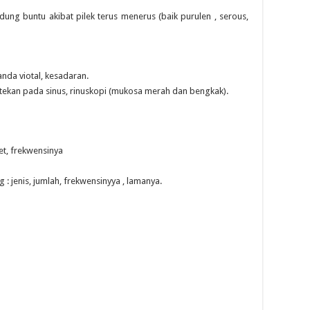
ung buntu akibat pilek terus menerus (baik purulen , serous,
nda viotal, kesadaran.
i tekan pada sinus, rinuskopi (mukosa merah dan bengkak).
et, frekwensinya
: jenis, jumlah, frekwensinyya , lamanya.