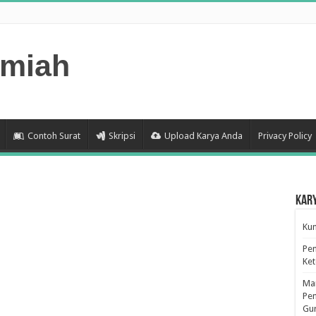
lmiah
Contoh Surat
Skripsi
Upload Karya Anda
Privacy Policy
Kar
Kum
Pen
Ke
Man
Pen
Gu