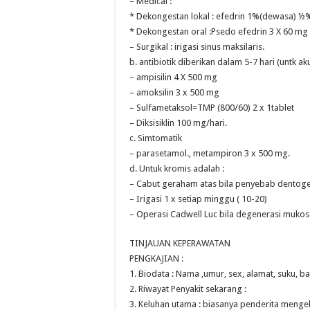
– Medical :
* Dekongestan lokal : efedrin 1%(dewasa) ½
* Dekongestan oral :Psedo efedrin 3 X 60 mg
– Surgikal : irigasi sinus maksilaris.
b. antibiotik diberikan dalam 5-7 hari (untk akut
– ampisilin 4 X 500 mg
– amoksilin 3 x 500 mg
– Sulfametaksol=TMP (800/60) 2 x 1tablet
– Diksisiklin 100 mg/hari.
c. Simtomatik
– parasetamol., metampiron 3 x 500 mg.
d. Untuk kromis adalah :
– Cabut geraham atas bila penyebab dentog
– Irigasi 1 x setiap minggu ( 10-20)
– Operasi Cadwell Luc bila degenerasi mukosa 
TINJAUAN KEPERAWATAN
PENGKAJIAN :
1. Biodata : Nama ,umur, sex, alamat, suku, b
2. Riwayat Penyakit sekarang :
3. Keluhan utama : biasanya penderita mengel