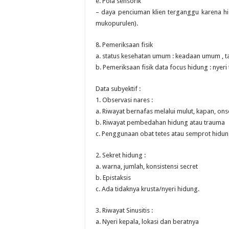
e. Pola sensorik
– daya penciuman klien terganggu karena hid
mukopurulen).
8. Pemeriksaan fisik
a. status kesehatan umum : keadaan umum , ta
b. Pemeriksaan fisik data focus hidung : nyer
Data subyektif :
1. Observasi nares :
a. Riwayat bernafas melalui mulut, kapan, ons
b. Riwayat pembedahan hidung atau trauma
c. Penggunaan obat tetes atau semprot hidung 
2. Sekret hidung :
a. warna, jumlah, konsistensi secret
b. Epistaksis
c. Ada tidaknya krusta/nyeri hidung.
3. Riwayat Sinusitis :
a. Nyeri kepala, lokasi dan beratnya