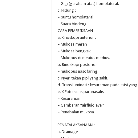
– Gigi (geraham atas) homolateral.
c. Hidung :
– buntu homolateral
– Suara bindeng.
CARA PEMERIKSAAN
a. Rinoskopi anterior :
– Mukosa merah
– Mukosa bengkak
– Mukopus di meatus medius.
b. Rinoskopi postorior
– mukopus nasofaring.
c. Nyeri tekan pipi yang sakit.
d. Transiluminasi : kesuraman pada ssisi yang 
e. X Foto sinus paranasalis
– Kesuraman
– Gambaran “airfluidlevel”
– Penebalan mukosa
PENATALAKSANAAN :
a. Drainage