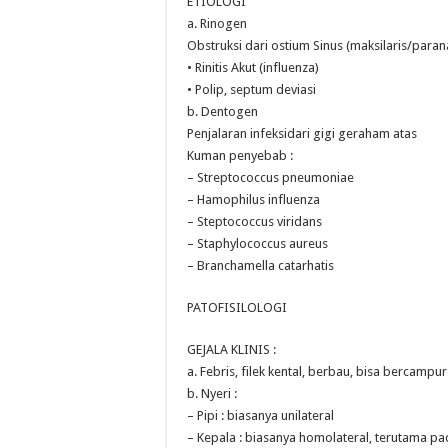
ETIOLOGI
a. Rinogen
Obstruksi dari ostium Sinus (maksilaris/paran
• Rinitis Akut (influenza)
• Polip, septum deviasi
b. Dentogen
Penjalaran infeksidari gigi geraham atas
Kuman penyebab :
– Streptococcus pneumoniae
– Hamophilus influenza
– Steptococcus viridans
– Staphylococcus aureus
– Branchamella catarhatis
PATOFISILOLOGI
GEJALA KLINIS :
a. Febris, filek kental, berbau, bisa bercampu
b. Nyeri :
– Pipi : biasanya unilateral
– Kepala : biasanya homolateral, terutama pa