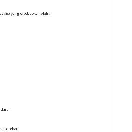
asalis) yang disebabkan oleh :
r darah
da sorehari