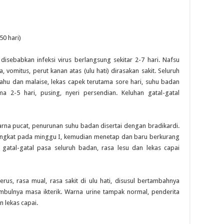
50 hari)
isebabkan infeksi virus berlangsung sekitar 2-7 hari. Nafsu
 vomitus, perut kanan atas (ulu hati) dirasakan sakit. Seluruh
hu dan malaise, lekas capek terutama sore hari, suhu badan
a 2-5 hari, pusing, nyeri persendian. Keluhan gatal-gatal
warna pucat, penurunan suhu badan disertai dengan bradikardi.
eningkat pada minggu I, kemudian menetap dan baru berkurang
 gatal-gatal pasa seluruh badan, rasa lesu dan lekas capai
rus, rasa mual, rasa sakit di ulu hati, disusul bertambahnya
timbulnya masa ikterik. Warna urine tampak normal, penderita
 lekas capai.