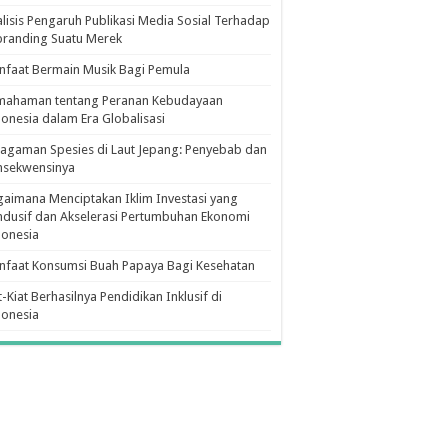
lisis Pengaruh Publikasi Media Sosial Terhadap
branding Suatu Merek
faat Bermain Musik Bagi Pemula
mahaman tentang Peranan Kebudayaan
onesia dalam Era Globalisasi
agaman Spesies di Laut Jepang: Penyebab dan
nsekwensinya
aimana Menciptakan Iklim Investasi yang
dusif dan Akselerasi Pertumbuhan Ekonomi
donesia
nfaat Konsumsi Buah Papaya Bagi Kesehatan
t-Kiat Berhasilnya Pendidikan Inklusif di
donesia