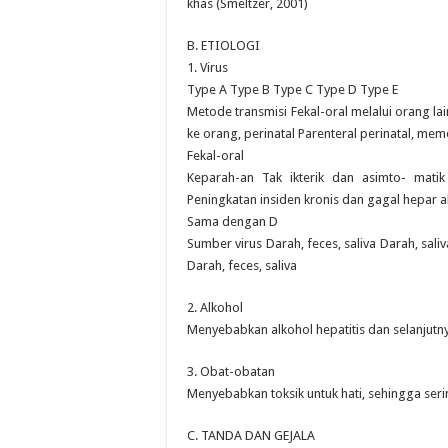
khas (Smeltzer, 2001)
B. ETIOLOGI
1. Virus
Type A Type B Type C Type D Type E
Metode transmisi Fekal-oral melalui orang lai
ke orang, perinatal Parenteral perinatal, me
Fekal-oral
Keparah-an Tak ikterik dan asimto- mati
Peningkatan insiden kronis dan gagal hepar a
Sama dengan D
Sumber virus Darah, feces, saliva Darah, sali
Darah, feces, saliva
2. Alkohol
Menyebabkan alkohol hepatitis dan selanjutny
3. Obat-obatan
Menyebabkan toksik untuk hati, sehingga sering
C. TANDA DAN GEJALA