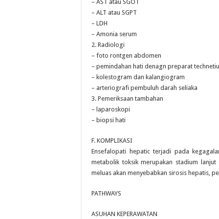
– AST atau SGOT
– ALT atau SGPT
– LDH
– Amonia serum
2. Radiologi
– foto rontgen abdomen
– pemindahan hati denagn preparat technetiu
– kolestogram dan kalangiogram
– arteriografi pembuluh darah seliaka
3. Pemeriksaan tambahan
– laparoskopi
– biopsi hati
F. KOMPLIKASI
Ensefalopati hepatic terjadi pada kegagal
metabolik toksik merupakan stadium lanjut 
meluas akan menyebabkan sirosis hepatis, pen
PATHWAYS
ASUHAN KEPERAWATAN