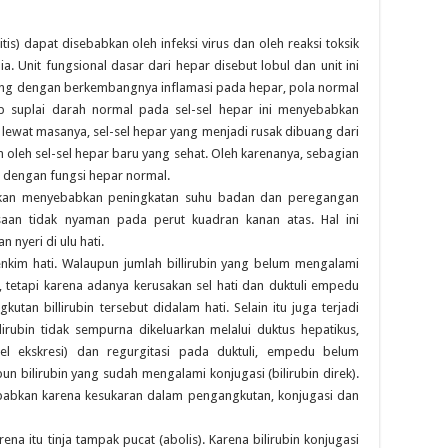
s) dapat disebabkan oleh infeksi virus dan oleh reaksi toksik
 Unit fungsional dasar dari hepar disebut lobul dan unit ini
Sering dengan berkembangnya inflamasi pada hepar, pola normal
 suplai darah normal pada sel-sel hepar ini menyebabkan
h lewat masanya, sel-sel hepar yang menjadi rusak dibuang dari
 oleh sel-sel hepar baru yang sehat. Oleh karenanya, sebagian
h dengan fungsi hepar normal.
s akan menyebabkan peningkatan suhu badan dan peregangan
saan tidak nyaman pada perut kuadran kanan atas. Hal ini
nyeri di ulu hati.
enkim hati. Walaupun jumlah billirubin yang belum mengalami
, tetapi karena adanya kerusakan sel hati dan duktuli empedu
utan billirubin tersebut didalam hati. Selain itu juga terjadi
llirubin tidak sempurna dikeluarkan melalui duktus hepatikus,
 sel ekskresi) dan regurgitasi pada duktuli, empedu belum
un bilirubin yang sudah mengalami konjugasi (bilirubin direk).
isebabkan karena kesukaran dalam pengangkutan, konjugasi dan
ena itu tinja tampak pucat (abolis). Karena bilirubin konjugasi