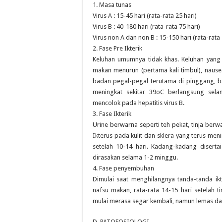
1. Masa tunas
Virus A : 15-45 hari (rata-rata 25 hari)
Virus B : 40-180 hari (rata-rata 75 hari)
Virus non A dan non B : 15-150 hari (rata-rata 
2. Fase Pre Ikterik
Keluhan umumnya tidak khas. Keluhan yang d
makan menurun (pertama kali timbul), nausea,
badan pegal-pegal terutama di pinggang, ba
meningkat sekitar 39oC berlangsung selam
mencolok pada hepatitis virus B.
3. Fase Ikterik
Urine berwarna seperti teh pekat, tinja ber
Ikterus pada kulit dan sklera yang terus m
setelah 10-14 hari. Kadang-kadang disertai
dirasakan selama 1-2 minggu.
4. Fase penyembuhan
Dimulai saat menghilangnya tanda-tanda ikte
nafsu makan, rata-rata 14-15 hari setelah 
mulai merasa segar kembali, namun lemas dan
D. PATOFOSIOLOGI