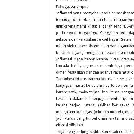
Patways terlampir.
Inflamasi yang menyebar pada hepar (hepatiti
terhadap obat-obatan dan bahan-bahan kimia.
unik karena memiliki suplai darah sendiri. 
pada hepar terganggu. Gangguan terhadap
nekrosis dan kerusakan sel-sel hepar. Setela
tubuh oleh respon sistem imun dan digantikan
besar klien yang mengalami hepatitis sembu
Inflamasi pada hepar karena invasi viru
kapsula hati yang memicu timbulnya pera
dimanifestasikan dengan adanya rasa mual dan 
Timbulnya ikterus karena kerusakan sel par
konjugasi masuk ke dalam hati tetap normal
intrahepatik, maka terjadi kesukaran pengangk
kesulitan dalam hal konjugasi. Akibatnya bi
karena terjadi retensi (akibat kerusakan
mengalami konjugasi (bilirubin indirek), maup
Jadi ikterus yang timbul disini terutama d
eksresi bilirubin.
Tinja mengandung sedikit sterkobilin oleh kar