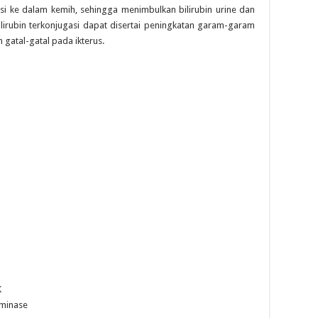
resi ke dalam kemih, sehingga menimbulkan bilirubin urine dan
lirubin terkonjugasi dapat disertai peningkatan garam-garam
atal-gatal pada ikterus.
K
aminase