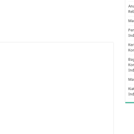
Ana
Re
Man
Pe
Ind
Ker
Ko
Bag
Kon
In
Ma
Kia
In