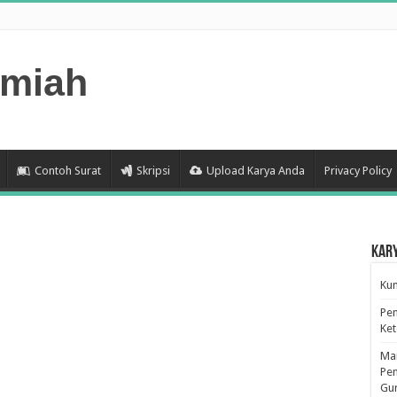
lmiah
Contoh Surat
Skripsi
Upload Karya Anda
Privacy Policy
Kar
Kum
Pen
Ke
Man
Pen
Gu