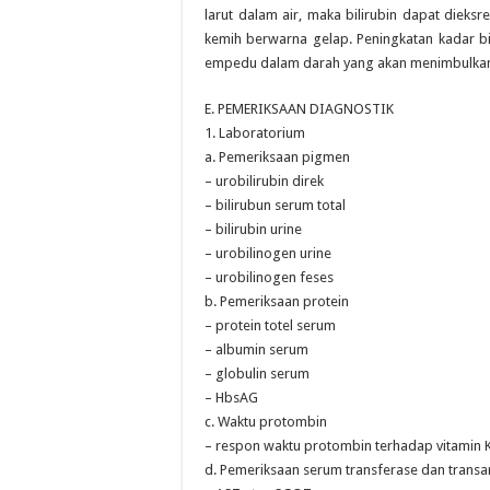
larut dalam air, maka bilirubin dapat dieks
kemih berwarna gelap. Peningkatan kadar bi
empedu dalam darah yang akan menimbulkan g
E. PEMERIKSAAN DIAGNOSTIK
1. Laboratorium
a. Pemeriksaan pigmen
– urobilirubin direk
– bilirubun serum total
– bilirubin urine
– urobilinogen urine
– urobilinogen feses
b. Pemeriksaan protein
– protein totel serum
– albumin serum
– globulin serum
– HbsAG
c. Waktu protombin
– respon waktu protombin terhadap vitamin 
d. Pemeriksaan serum transferase dan trans