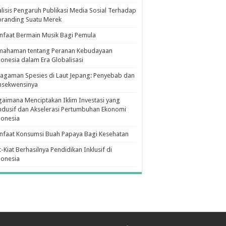
lisis Pengaruh Publikasi Media Sosial Terhadap
branding Suatu Merek
faat Bermain Musik Bagi Pemula
mahaman tentang Peranan Kebudayaan
onesia dalam Era Globalisasi
agaman Spesies di Laut Jepang: Penyebab dan
nsekwensinya
aimana Menciptakan Iklim Investasi yang
dusif dan Akselerasi Pertumbuhan Ekonomi
donesia
nfaat Konsumsi Buah Papaya Bagi Kesehatan
t-Kiat Berhasilnya Pendidikan Inklusif di
donesia