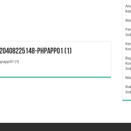
Ana
Re
Man
Pe
Ind
Ker
Ko
20408225148-phpapp01 (1)
Bag
papp01 (1)
Kon
In
Ma
Kia
In