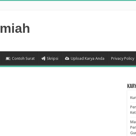
lmiah
Contoh Surat
Skripsi
Upload Karya Anda
Privacy Policy
Kar
Kum
Pen
Ke
Man
Pen
Gu