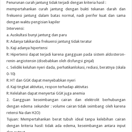
Penurunan curah jantung tidak terjadi dengan kriteria hasil :
mempertahankan curah jantung dengan bukti tekanan darah dan
frekuensi jantung dalam batas normal, nadi perifer kuat dan sama
dengan waktu pengisian kapiler
Intervensi:
a. Auskultasi bunyi jantung dan paru
R: Adanya takikardia frekuensi jantung tidak teratur
b. Kaji adanya hipertensi
R: Hipertensi dapat terjadi karena gangguan pada sistem aldosteron-
renin-angiotensin (disebabkan oleh disfungsi ginjal)
c. Selidiki keluhan nyeri dada, perhatikanlokasi, rediasi, beratnya (skala
0-10)
R: HT dan GGK dapat menyebabkan nyeri
d. Kaji tingkat aktivitas, respon terhadap aktivitas
R: Kelelahan dapat menyertai GGK juga anemia
2. Gangguan keseimbangan cairan dan elektrolit berhubungan
dengan edema sekunder : volume cairan tidak seimbang oleh karena
retensi Na dan H2O)
Tujuan: Mempertahankan berat tubuh ideal tanpa kelebihan cairan
dengan kriteria hasil: tidak ada edema, keseimbangan antara input