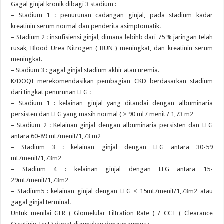
Gagal ginjal kronik dibagi 3 stadium :
– Stadium 1 : penurunan cadangan ginjal, pada stadium kadar
kreatinin serum normal dan penderita asimptomatik.
– Stadium 2 : insufisiensi ginjal, dimana lebihb dari 75 % jaringan telah
rusak, Blood Urea Nitrogen ( BUN ) meningkat, dan kreatinin serum
meningkat.
– Stadium 3 : gagal ginjal stadium akhir atau uremia.
K/DOQI merekomendasikan pembagian CKD berdasarkan stadium
dari tingkat penurunan LFG :
– Stadium 1 : kelainan ginjal yang ditandai dengan albuminaria
persisten dan LFG yang masih normal ( > 90 ml / menit / 1,73 m2
– Stadium 2 : Kelainan ginjal dengan albuminaria persisten dan LFG
antara 60-89 mL/menit/1,73 m2
– Stadium 3 : kelainan ginjal dengan LFG antara 30-59
mL/menit/1,73m2
– Stadium 4 : kelainan ginjal dengan LFG antara 15-
29mL/menit/1,73m2
– Stadium5 : kelainan ginjal dengan LFG < 15mL/menit/1,73m2 atau
gagal ginjal terminal.
Untuk menilai GFR ( Glomelular Filtration Rate ) / CCT ( Clearance