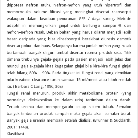
(hipotesa nefron utuh). Nefron-nefron yang utuh hipertrofi dan
memproduksi volume filtrasi yang meningkat disertai reabsorpsi
walaupun dalam keadaan penurunan GFR / daya saring. Metode
adaptif ini memungkinkan ginjal untuk berfungsi sampai ¾ dari
nefron–nefron rusak. Beban bahan yang harus dilarut menjadi lebih
besar daripada yang bisa direabsorpsi berakibat diuresis osmotik
disertai poliuri dan haus. Selanjutnya karena jumlah nefron yang rusak
bertambah banyak oliguri timbul disertai retensi produk sisa. Titik
dimana timbulnya gejala-gejala pada pasien menjadi lebih jelas dan
muncul gejala-gejala khas kegagalan ginjal bila kira-kira fungsi ginjal
telah hilang 80% – 90%. Pada tingkat ini fungsi renal yang demikian
nilai kreatinin clearance turun sampai 15 ml/menit atau lebih rendah
itu. ( Barbara C Long, 1996, 368)
Fungsi renal menurun, produk akhir metabolisme protein (yang
normalnya diekskresikan ke dalam urin) tertimbun dalam darah.
Terjadi uremia dan mempengaruhi setiap sistem tubuh. Semakin
banyak timbunan produk sampah maka gejala akan semakin berat.
Banyak gejala uremia membaik setelah dialisis. (Brunner & Suddarth,
2001 : 1448).
Klasifikasi