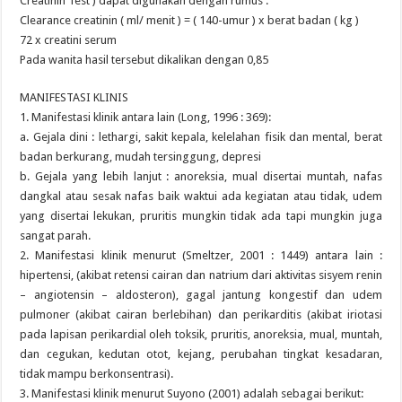
Creatinin Test ) dapat digunakan dengan rumus :
Clearance creatinin ( ml/ menit ) = ( 140-umur ) x berat badan ( kg )
72 x creatini serum
Pada wanita hasil tersebut dikalikan dengan 0,85
MANIFESTASI KLINIS
1. Manifestasi klinik antara lain (Long, 1996 : 369):
a. Gejala dini : lethargi, sakit kepala, kelelahan fisik dan mental, berat
badan berkurang, mudah tersinggung, depresi
b. Gejala yang lebih lanjut : anoreksia, mual disertai muntah, nafas
dangkal atau sesak nafas baik waktui ada kegiatan atau tidak, udem
yang disertai lekukan, pruritis mungkin tidak ada tapi mungkin juga
sangat parah.
2. Manifestasi klinik menurut (Smeltzer, 2001 : 1449) antara lain :
hipertensi, (akibat retensi cairan dan natrium dari aktivitas sisyem renin
– angiotensin – aldosteron), gagal jantung kongestif dan udem
pulmoner (akibat cairan berlebihan) dan perikarditis (akibat iriotasi
pada lapisan perikardial oleh toksik, pruritis, anoreksia, mual, muntah,
dan cegukan, kedutan otot, kejang, perubahan tingkat kesadaran,
tidak mampu berkonsentrasi).
3. Manifestasi klinik menurut Suyono (2001) adalah sebagai berikut: