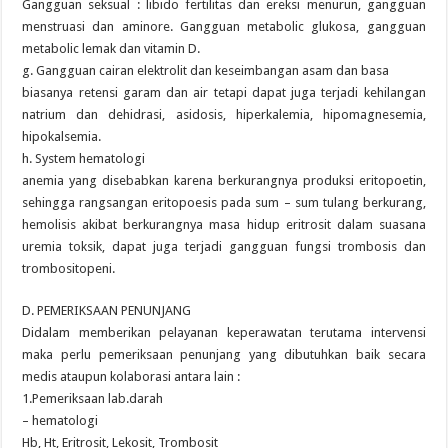
Gangguan seksual : libido fertilitas dan ereksi menurun, gangguan
menstruasi dan aminore. Gangguan metabolic glukosa, gangguan
metabolic lemak dan vitamin D.
g. Gangguan cairan elektrolit dan keseimbangan asam dan basa
biasanya retensi garam dan air tetapi dapat juga terjadi kehilangan
natrium dan dehidrasi, asidosis, hiperkalemia, hipomagnesemia,
hipokalsemia.
h. System hematologi
anemia yang disebabkan karena berkurangnya produksi eritopoetin,
sehingga rangsangan eritopoesis pada sum – sum tulang berkurang,
hemolisis akibat berkurangnya masa hidup eritrosit dalam suasana
uremia toksik, dapat juga terjadi gangguan fungsi trombosis dan
trombositopeni.
D. PEMERIKSAAN PENUNJANG
Didalam memberikan pelayanan keperawatan terutama intervensi
maka perlu pemeriksaan penunjang yang dibutuhkan baik secara
medis ataupun kolaborasi antara lain :
1.Pemeriksaan lab.darah
– hematologi
Hb, Ht, Eritrosit, Lekosit, Trombosit