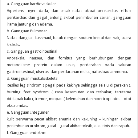
a. Gangguan kardiovaskuler
Hipertensi, nyeri dada, dan sesak nafas akibat perikarditis, effusi
perikardiac dan gagal jantung akibat penimbunan cairan, gangguan
irama jantung dan edema.
b. Gannguan Pulmoner
Nafas dangkal, kussmaul, batuk dengan sputum kental dan riak, suara
krekels.
c. Gangguan gastrointestinal
Anoreksia, nausea, dan fomitus yang berhubungan dengan
metabolisme protein dalam usus, perdarahan pada saluran
gastrointestinal, ulserasi dan perdarahan mulut, nafas bau ammonia.
d. Gangguan muskuloskeletal
Resiles leg sindrom ( pegal pada kakinya sehingga selalu digerakan ),
burning feet syndrom ( rasa kesemutan dan terbakar, terutama
ditelapak kaki ), tremor, miopati ( kelemahan dan hipertropi otot – otot
ekstremitas.
e. Gangguan Integumen
kulit berwarna pucat akibat anemia dan kekuning – kuningan akibat
penimbunan urokrom, gatal – gatal akibat toksik, kuku tipis dan rapuh.
f. Gangguan endokrim