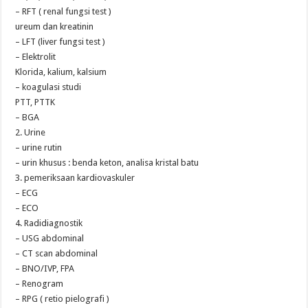
– RFT ( renal fungsi test )
ureum dan kreatinin
– LFT (liver fungsi test )
– Elektrolit
Klorida, kalium, kalsium
– koagulasi studi
PTT, PTTK
– BGA
2. Urine
– urine rutin
– urin khusus : benda keton, analisa kristal batu
3. pemeriksaan kardiovaskuler
– ECG
– ECO
4. Radidiagnostik
– USG abdominal
– CT scan abdominal
– BNO/IVP, FPA
– Renogram
– RPG ( retio pielografi )