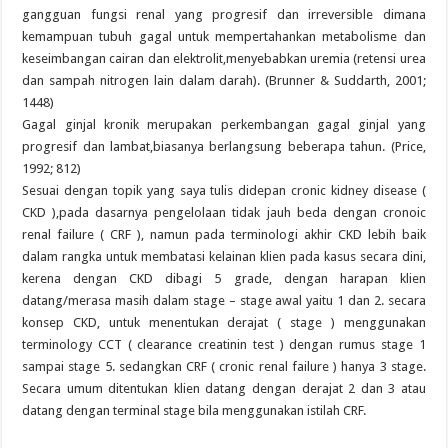
gangguan fungsi renal yang progresif dan irreversible dimana
kemampuan tubuh gagal untuk mempertahankan metabolisme dan
keseimbangan cairan dan elektrolit,menyebabkan uremia (retensi urea
dan sampah nitrogen lain dalam darah). (Brunner & Suddarth, 2001;
1448)
Gagal ginjal kronik merupakan perkembangan gagal ginjal yang
progresif dan lambat,biasanya berlangsung beberapa tahun. (Price,
1992; 812)
Sesuai dengan topik yang saya tulis didepan cronic kidney disease (
CKD ),pada dasarnya pengelolaan tidak jauh beda dengan cronoic
renal failure ( CRF ), namun pada terminologi akhir CKD lebih baik
dalam rangka untuk membatasi kelainan klien pada kasus secara dini,
kerena dengan CKD dibagi 5 grade, dengan harapan klien
datang/merasa masih dalam stage – stage awal yaitu 1 dan 2. secara
konsep CKD, untuk menentukan derajat ( stage ) menggunakan
terminology CCT ( clearance creatinin test ) dengan rumus stage 1
sampai stage 5. sedangkan CRF ( cronic renal failure ) hanya 3 stage.
Secara umum ditentukan klien datang dengan derajat 2 dan 3 atau
datang dengan terminal stage bila menggunakan istilah CRF.