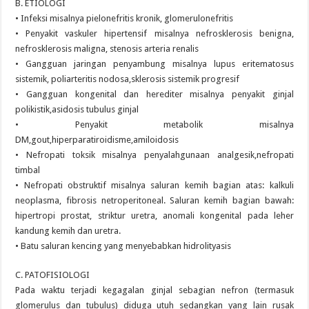
B. ETIOLOGI
• Infeksi misalnya pielonefritis kronik, glomerulonefritis
• Penyakit vaskuler hipertensif misalnya nefrosklerosis benigna,
nefrosklerosis maligna, stenosis arteria renalis
• Gangguan jaringan penyambung misalnya lupus eritematosus
sistemik, poliarteritis nodosa,sklerosis sistemik progresif
• Gangguan kongenital dan herediter misalnya penyakit ginjal
polikistik,asidosis tubulus ginjal
• Penyakit metabolik misalnya
DM,gout,hiperparatiroidisme,amiloidosis
• Nefropati toksik misalnya penyalahgunaan analgesik,nefropati
timbal
• Nefropati obstruktif misalnya saluran kemih bagian atas: kalkuli
neoplasma, fibrosis netroperitoneal. Saluran kemih bagian bawah:
hipertropi prostat, striktur uretra, anomali kongenital pada leher
kandung kemih dan uretra.
• Batu saluran kencing yang menyebabkan hidrolityasis
C. PATOFISIOLOGI
Pada waktu terjadi kegagalan ginjal sebagian nefron (termasuk
glomerulus dan tubulus) diduga utuh sedangkan yang lain rusak