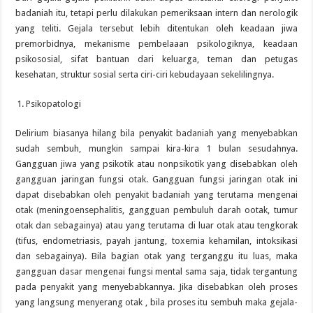
badaniah itu, tetapi perlu dilakukan pemeriksaan intern dan nerologik
yang teliti. Gejala tersebut lebih ditentukan oleh keadaan jiwa
premorbidnya, mekanisme pembelaaan psikologiknya, keadaan
psikososial, sifat bantuan dari keluarga, teman dan petugas
kesehatan, struktur sosial serta ciri-ciri kebudayaan sekelilingnya.
Psikopatologi
Delirium biasanya hilang bila penyakit badaniah yang menyebabkan
sudah sembuh, mungkin sampai kira-kira 1 bulan sesudahnya.
Gangguan jiwa yang psikotik atau nonpsikotik yang disebabkan oleh
gangguan jaringan fungsi otak. Gangguan fungsi jaringan otak ini
dapat disebabkan oleh penyakit badaniah yang terutama mengenai
otak (meningoensephalitis, gangguan pembuluh darah ootak, tumur
otak dan sebagainya) atau yang terutama di luar otak atau tengkorak
(tifus, endometriasis, payah jantung, toxemia kehamilan, intoksikasi
dan sebagainya). Bila bagian otak yang terganggu itu luas, maka
gangguan dasar mengenai fungsi mental sama saja, tidak tergantung
pada penyakit yang menyebabkannya. Jika disebabkan oleh proses
yang langsung menyerang otak , bila proses itu sembuh maka gejala-