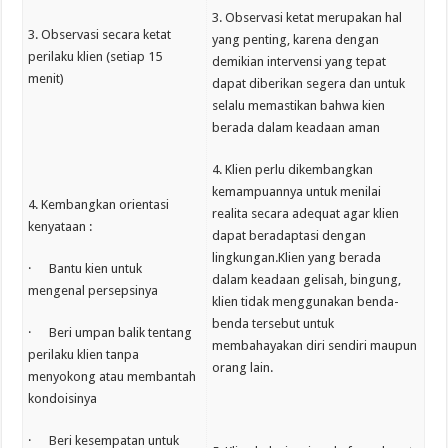
3. Observasi ketat merupakan hal
3. Observasi secara ketat
yang penting, karena dengan
perilaku klien (setiap 15
demikian intervensi yang tepat
menit)
dapat diberikan segera dan untuk
selalu memastikan bahwa kien
berada dalam keadaan aman
4. Klien perlu dikembangkan
kemampuannya untuk menilai
4. Kembangkan orientasi
realita secara adequat agar klien
kenyataan :
dapat beradaptasi dengan
lingkungan.Klien yang berada
· Bantu kien untuk
dalam keadaan gelisah, bingung,
mengenal persepsinya
klien tidak menggunakan benda-
benda tersebut untuk
· Beri umpan balik tentang
membahayakan diri sendiri maupun
perilaku klien tanpa
orang lain.
menyokong atau membantah
kondoisinya
· Beri kesempatan untuk