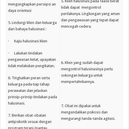
5. Klien halusinasi pada faase berat
mengungkapkan persepsi an
tidak dapat mengontrol
daya orientasi
perilakunya. Lingkungan yang aman
dan pengawasan yang tepat dapat
5. Lindungi klien dan keluarga
mencegah cedera.
dari bahaya halusinasi :
· Kajiu halusinasi klien
· Lakukan tindakan
pengawasan ketat, upayakan
6. Klien yang sudah dapat
tidak melakukan pengikatan.
mengontrol halusinasinya perlu
sokongan keluarga untuk
6. Tingkatkan peran serta
mempertahnkannya.
keluarga pada tiap tahap
perawatan dan jelaskan
prinsip-prinsip tindakan pada
halusinasi.
7. Obat ini dipakai untuk
mengendalikan psikosis dan
7. Berikan obat-obatan
mengurangi tanda-tanda agitasi.
antipsikotik sesuai dengan
program terapi (pantau