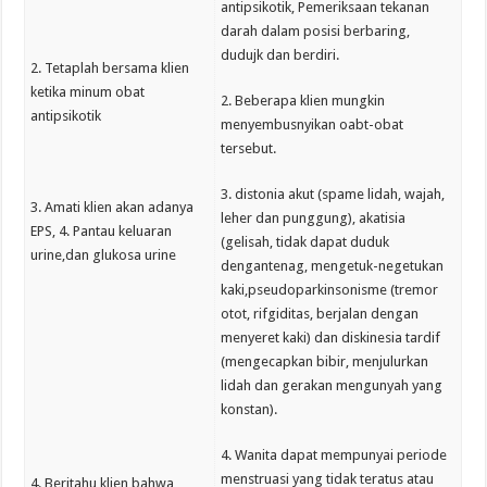
antipsikotik, Pemeriksaan tekanan
darah dalam posisi berbaring,
dudujk dan berdiri.
2. Tetaplah bersama klien
ketika minum obat
2. Beberapa klien mungkin
antipsikotik
menyembusnyikan oabt-obat
tersebut.
3. distonia akut (spame lidah, wajah,
3. Amati klien akan adanya
leher dan punggung), akatisia
EPS, 4. Pantau keluaran
(gelisah, tidak dapat duduk
urine,dan glukosa urine
dengantenag, mengetuk-negetukan
kaki,pseudoparkinsonisme (tremor
otot, rifgiditas, berjalan dengan
menyeret kaki) dan diskinesia tardif
(mengecapkan bibir, menjulurkan
lidah dan gerakan mengunyah yang
konstan).
4. Wanita dapat mempunyai periode
menstruasi yang tidak teratus atau
4. Beritahu klien bahwa