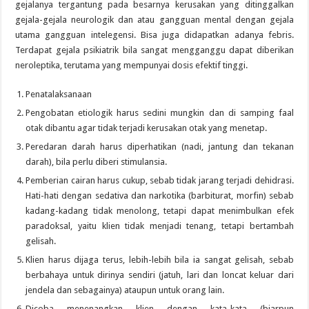
gejalanya tergantung pada besarnya kerusakan yang ditinggalkan
gejala-gejala neurologik dan atau gangguan mental dengan gejala
utama gangguan intelegensi. Bisa juga didapatkan adanya febris.
Terdapat gejala psikiatrik bila sangat mengganggu dapat diberikan
neroleptika, terutama yang mempunyai dosis efektif tinggi.
Penatalaksanaan
Pengobatan etiologik harus sedini mungkin dan di samping faal
otak dibantu agar tidak terjadi kerusakan otak yang menetap.
Peredaran darah harus diperhatikan (nadi, jantung dan tekanan
darah), bila perlu diberi stimulansia.
Pemberian cairan harus cukup, sebab tidak jarang terjadi dehidrasi.
Hati-hati dengan sedativa dan narkotika (barbiturat, morfin) sebab
kadang-kadang tidak menolong, tetapi dapat menimbulkan efek
paradoksal, yaitu klien tidak menjadi tenang, tetapi bertambah
gelisah.
Klien harus dijaga terus, lebih-lebih bila ia sangat gelisah, sebab
berbahaya untuk dirinya sendiri (jatuh, lari dan loncat keluar dari
jendela dan sebagainya) ataupun untuk orang lain.
Dicoba menenangkan klien dengan kata-kata (biarpun