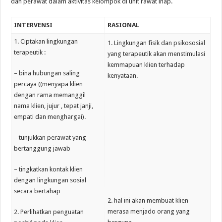
dan perawat dalam aktivitas kelompok di unit rawat inap.
INTERVENSI
RASIONAL
1. Ciptakan lingkungan
1. Lingkungan fisik dan psikososial
terapeutik :
yang terapeutik akan menstimulasi
kemmapuan klien terhadap
– bina hubungan saling
kenyataan.
percaya ((menyapa klien
dengan rama memanggil
nama klien, jujur , tepat janji,
empati dan menghargai).
– tunjukkan perawat yang
bertanggung jawab
– tingkatkan kontak klien
dengan lingkungan sosial
secara bertahap
2. hal ini akan membuat klien
merasa menjado orang yang
2. Perlihatkan penguatan