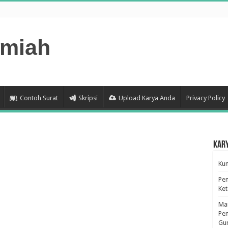
lmiah
Contoh Surat
Skripsi
Upload Karya Anda
Privacy Policy
Kar
Kum
Pen
Ke
Man
Pen
Gu