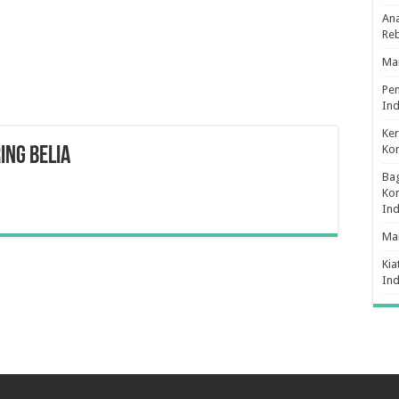
Ana
Re
Man
Pe
Ind
Ker
Ko
ING BELIA
Bag
Kon
In
Ma
Kia
In