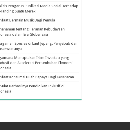
lisis Pengaruh Publikasi Media Sosial Terhadap
branding Suatu Merek
faat Bermain Musik Bagi Pemula
mahaman tentang Peranan Kebudayaan
onesia dalam Era Globalisasi
agaman Spesies di Laut Jepang: Penyebab dan
nsekwensinya
aimana Menciptakan Iklim Investasi yang
dusif dan Akselerasi Pertumbuhan Ekonomi
donesia
nfaat Konsumsi Buah Papaya Bagi Kesehatan
t-Kiat Berhasilnya Pendidikan Inklusif di
donesia