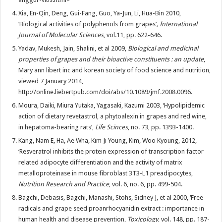
Xia, En-Qin, Deng, Gui-Fang, Guo, Ya-Jun, Li, Hua-Bin 2010,
‘Biological activities of polyphenols from grapes’
, International
Journal of Molecular Sciences
, vol.11, pp. 622-646.
Yadav, Mukesh, Jain, Shalini, et al 2009,
Biological and medicinal
properties of grapes and their bioactive constituents : an update
,
Mary ann libert inc and korean society of food science and nutrition,
viewed 7 January 2014,
http://online.liebertpub.com/doi/abs/10.1089/jmf.2008.0096.
Moura, Daiki, Miura Yutaka, Yagasaki, Kazumi 2003, ‘Hypolipidemic
action of dietary revetastrol, a phytoalexin in grapes and red wine,
in hepatoma-bearing rats’,
Life Scinces
, no. 73, pp. 1393-1400.
Kang, Nam E, Ha, Ae Wha, Kim Ji Young, Kim, Woo Kyoung, 2012,
‘Resveratrol inhibits the protein expression of transcription factor
related adipocyte differentiation and the activity of matrix
metalloproteinase in mouse fibroblast 3T3-L1 preadipocytes,
Nutrition Research and Practice
, vol. 6, no. 6, pp. 499-504.
Bagchi, Debasis, Bagchi, Manashi, Stohs, Sidney J, et al 2000, ‘Free
radicals and grape seed proanrhocyanidin extract : importance in
human health and disease prevention,
Toxicology
, vol. 148, pp. 187-