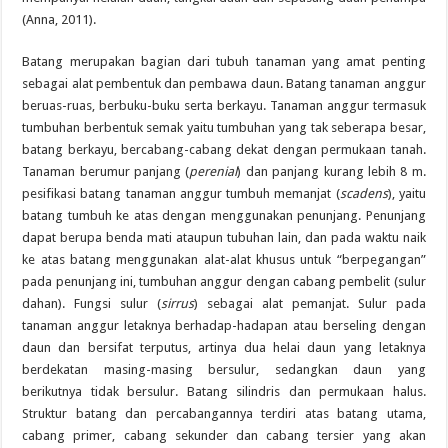
(Anna, 2011).
Batang merupakan bagian dari tubuh tanaman yang amat penting
sebagai alat pembentuk dan pembawa daun. Batang tanaman anggur
beruas-ruas, berbuku-buku serta berkayu. Tanaman anggur termasuk
tumbuhan berbentuk semak yaitu tumbuhan yang tak seberapa besar,
batang berkayu, bercabang-cabang dekat dengan permukaan tanah.
Tanaman berumur panjang (
perenial
) dan panjang kurang lebih 8 m.
pesifikasi batang tanaman anggur tumbuh memanjat (
scadens
), yaitu
batang tumbuh ke atas dengan menggunakan penunjang. Penunjang
dapat berupa benda mati ataupun tubuhan lain, dan pada waktu naik
ke atas batang menggunakan alat-alat khusus untuk “berpegangan”
pada penunjang ini, tumbuhan anggur dengan cabang pembelit (sulur
dahan). Fungsi sulur (
sirrus
) sebagai alat pemanjat. Sulur pada
tanaman anggur letaknya berhadap-hadapan atau berseling dengan
daun dan bersifat terputus, artinya dua helai daun yang letaknya
berdekatan masing-masing bersulur, sedangkan daun yang
berikutnya tidak bersulur. Batang silindris dan permukaan halus.
Struktur batang dan percabangannya terdiri atas batang utama,
cabang primer, cabang sekunder dan cabang tersier yang akan