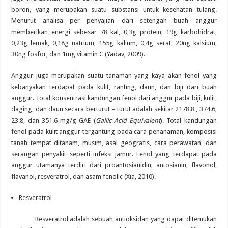
boron, yang merupakan suatu substansi untuk kesehatan tulang.
Menurut analisa per penyajian dari setengah buah anggur
memberikan energi sebesar 78 kal, 0,3g protein, 19g karbohidrat,
0,23g lemak, 0,18g natrium, 155g kalium, 0,4g serat, 20ng kalsium,
30ng fosfor, dan 1mg vitamin C (Yadav, 2009).
Anggur juga merupakan suatu tanaman yang kaya akan fenol yang
kebanyakan terdapat pada kulit, ranting, daun, dan biji dari buah
anggur. Total konsentrasi kandungan fenol dari anggur pada biji, kulit,
daging, dan daun secara berturut – turut adalah sekitar 2178.8 , 374.6,
23.8, dan 351.6 mg/g GAE (
G
allic
A
cid
E
quivalent
). Total kandungan
fenol pada kulit anggur tergantung pada cara penanaman, komposisi
tanah tempat ditanam, musim, asal geografis, cara perawatan, dan
serangan penyakit seperti infeksi jamur. Fenol yang terdapat pada
anggur utamanya terdiri dari proantosianidin, antosianin, flavonol,
flavanol, resveratrol, dan asam fenolic (Xia, 2010).
Resveratrol
Resveratrol adalah sebuah antioksidan yang dapat ditemukan