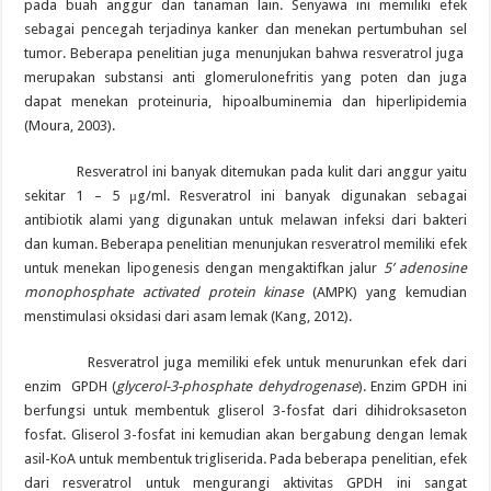
pada buah anggur dan tanaman lain. Senyawa ini memiliki efek
sebagai pencegah terjadinya kanker dan menekan pertumbuhan sel
tumor. Beberapa penelitian juga menunjukan bahwa resveratrol juga
merupakan substansi anti glomerulonefritis yang poten dan juga
dapat menekan proteinuria, hipoalbuminemia dan hiperlipidemia
(Moura, 2003).
Resveratrol ini banyak ditemukan pada kulit dari anggur yaitu
sekitar 1 – 5 μg/ml. Resveratrol ini banyak digunakan sebagai
antibiotik alami yang digunakan untuk melawan infeksi dari bakteri
dan kuman. Beberapa penelitian menunjukan resveratrol memiliki efek
untuk menekan lipogenesis dengan mengaktifkan jalur
5’ adenosine
monophosphate activated protein kinase
(AMPK) yang kemudian
menstimulasi oksidasi dari asam lemak (Kang, 2012).
Resveratrol juga memiliki efek untuk menurunkan efek dari
enzim
GPDH (
glycerol-3-phosphate dehydrogenase
). Enzim GPDH ini
berfungsi untuk membentuk gliserol 3-fosfat dari dihidroksaseton
fosfat. Gliserol 3-fosfat ini kemudian akan bergabung dengan lemak
asil-KoA untuk membentuk trigliserida. Pada beberapa penelitian, efek
dari resveratrol untuk mengurangi aktivitas GPDH ini sangat