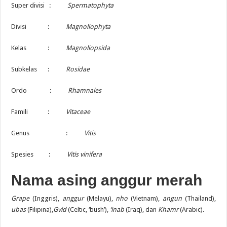
Super divisi :
Spermatophyta
Divisi :
Magnoliophyta
Kelas :
Magnoliopsida
Subkelas :
Rosidae
Ordo :
Rhamnales
Famili :
Vitaceae
Genus :
Vitis
Spesies :
Vitis vinifera
Nama asing
anggur merah
Grape
(Inggris),
anggur
(Melayu),
nho
(Vietnam),
angun
(Thailand),
ubas
(Filipina),
Gvid
(Celtic, ‘bush’),
‘inab
(Iraq), dan
Khamr
(Arabic).