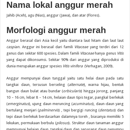
Nama lokal
anggur merah
Jahib (Aceh), agu (Nias), anggur (Jawa), dan atar (Flores).
Morfologi
anggur merah
Anggur berasal dari Asia kecil yaitu diantara laut hitam dan laut laut
caspian
. Anggur ini berasal dari famili
Vitaceae
yang terdiri dari 12
genus dan sekitar 600 spesies. Dalam famili
Vitaceae
hanya genus
Vitis
yang dapat dikonsumsi. Sekitar 90% dari anggur yang diproduksi di
dunia merupakan anggur spesies
Vitis vinifera
(Verhagan, 2009)
.
Anggur mempunyai daun tunggal yaitu satu helai daun pada satu
tangkai daun, tersusun berseling (
alternate
), warna hijau, bentuk
bangun daun bulat atau bundar (
orbicularis
) hingga jorong, panjang
10 – 16 cm, lebar 8 – 14 cm, helaian daun tipis tegar, pangkal berlekuk
(
emerginatus
), ujung daun meruncing (
acuminatus
), daun-daun yang
bertulang menjari (
palminervis
) , tepi bergigi runcing (
dentatus
) dan
tepi daun berlekuk berdasarkan dalamnya toreh , biasanya memiliki 5
lekukan, permukaan berbulu (
pilosus
). Struktur daun tanaman anggur
mempunyai helaian daun, tangkai daun dan sepasang daun penumpu