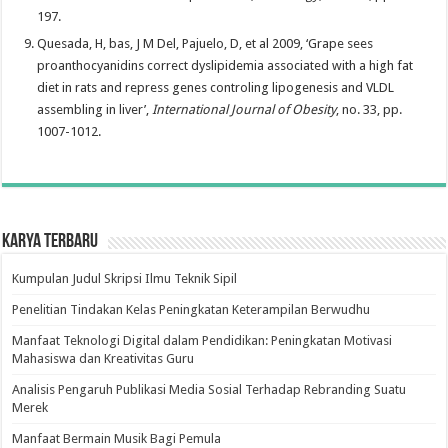
197.
Quesada, H, bas, J M Del, Pajuelo, D, et al 2009, ‘Grape sees
proanthocyanidins correct dyslipidemia associated with a high fat
diet in rats and repress genes controling lipogenesis and VLDL
assembling in liver’,
International Journal of Obesity
, no. 33, pp.
1007-1012.
Karya Terbaru
Kumpulan Judul Skripsi Ilmu Teknik Sipil
Penelitian Tindakan Kelas Peningkatan Keterampilan Berwudhu
Manfaat Teknologi Digital dalam Pendidikan: Peningkatan Motivasi
Mahasiswa dan Kreativitas Guru
Analisis Pengaruh Publikasi Media Sosial Terhadap Rebranding Suatu
Merek
Manfaat Bermain Musik Bagi Pemula