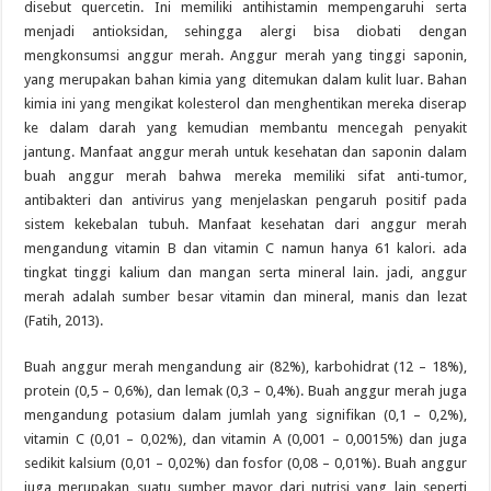
disebut quercetin. Ini memiliki antihistamin mempengaruhi serta
menjadi antioksidan, sehingga alergi bisa diobati dengan
mengkonsumsi anggur merah. Anggur merah yang tinggi saponin,
yang merupakan bahan kimia yang ditemukan dalam kulit luar. Bahan
kimia ini yang mengikat kolesterol dan menghentikan mereka diserap
ke dalam darah yang kemudian membantu mencegah penyakit
jantung. Manfaat anggur merah untuk kesehatan dan saponin dalam
buah anggur merah bahwa mereka memiliki sifat anti-tumor,
antibakteri dan antivirus yang menjelaskan pengaruh positif pada
sistem kekebalan tubuh. Manfaat kesehatan dari anggur merah
mengandung vitamin B dan vitamin C namun hanya 61 kalori. ada
tingkat tinggi kalium dan mangan serta mineral lain. jadi, anggur
merah adalah sumber besar vitamin dan mineral, manis dan lezat
(Fatih, 2013).
Buah anggur merah mengandung air (82%), karbohidrat (12 – 18%),
protein (0,5 – 0,6%), dan lemak (0,3 – 0,4%). Buah anggur merah juga
mengandung potasium dalam jumlah yang signifikan (0,1 – 0,2%),
vitamin C (0,01 – 0,02%), dan vitamin A (0,001 – 0,0015%) dan juga
sedikit kalsium (0,01 – 0,02%) dan fosfor (0,08 – 0,01%). Buah anggur
juga merupakan suatu sumber mayor dari nutrisi yang lain seperti