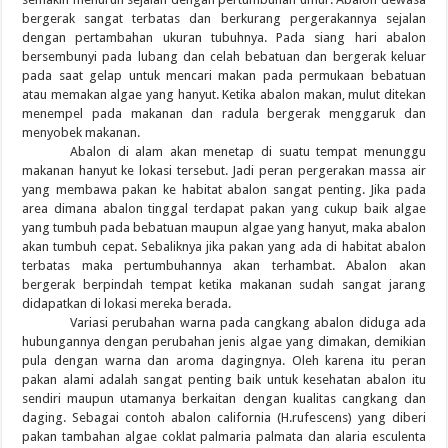
bergerak sangat terbatas dan berkurang pergerakannya sejalan
dengan pertambahan ukuran tubuhnya. Pada siang hari abalon
bersembunyi pada lubang dan celah bebatuan dan bergerak keluar
pada saat gelap untuk mencari makan pada permukaan bebatuan
atau memakan algae yang hanyut. Ketika abalon makan, mulut ditekan
menempel pada makanan dan radula bergerak menggaruk dan
menyobek makanan.
Abalon di alam akan menetap di suatu tempat menunggu
makanan hanyut ke lokasi tersebut. Jadi peran pergerakan massa air
yang membawa pakan ke habitat abalon sangat penting. Jika pada
area dimana abalon tinggal terdapat pakan yang cukup baik algae
yang tumbuh pada bebatuan maupun algae yang hanyut, maka abalon
akan tumbuh cepat. Sebaliknya jika pakan yang ada di habitat abalon
terbatas maka pertumbuhannya akan terhambat. Abalon akan
bergerak berpindah tempat ketika makanan sudah sangat jarang
didapatkan di lokasi mereka berada.
Variasi perubahan warna pada cangkang abalon diduga ada
hubungannya dengan perubahan jenis algae yang dimakan, demikian
pula dengan warna dan aroma dagingnya. Oleh karena itu peran
pakan alami adalah sangat penting baik untuk kesehatan abalon itu
sendiri maupun utamanya berkaitan dengan kualitas cangkang dan
daging. Sebagai contoh abalon california (H.rufescens) yang diberi
pakan tambahan algae coklat palmaria palmata dan alaria esculenta