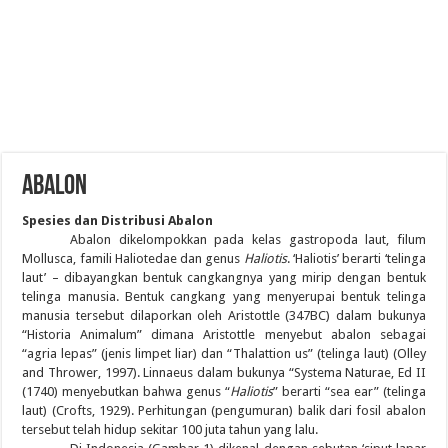
Abalon
Spesies dan Distribusi Abalon
Abalon dikelompokkan pada kelas gastropoda laut, filum
Mollusca, famili Haliotedae dan genus
Haliotis
. ‘Haliotis’ berarti ‘telinga
laut’ – dibayangkan bentuk cangkangnya yang mirip dengan bentuk
telinga manusia. Bentuk cangkang yang menyerupai bentuk telinga
manusia tersebut dilaporkan oleh Aristottle (347BC) dalam bukunya
“Historia Animalum” dimana Aristottle menyebut abalon sebagai
“agria lepas” (jenis limpet liar) dan “Thalattion us” (telinga laut) (Olley
and Thrower, 1997). Linnaeus dalam bukunya “Systema Naturae, Ed II
(1740) menyebutkan bahwa genus “
Haliotis
” berarti “sea ear” (telinga
laut) (Crofts, 1929). Perhitungan (pengumuran) balik dari fosil abalon
tersebut telah hidup sekitar 100 juta tahun yang lalu.