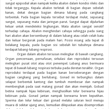
sungut epipodial akan nampak ketika abalon dalam kondisi rileks dan
tidak terganggu. Kepala abalon terletak di bagian depan sebelah
kanan, dekat dengan bagian dimana lubang pada cangkang
terbentuk. Pada bagian kepala tersebut terdapat mulut, sepasang
sungut, sepasang mata dan jaringan parut. Sungut dapat dijulurkan
keluar untuk mendeteksi lingkungan. Mata abalon sangat sensitif
terhadap cahaya. Abalon menghindari cahaya sehingga pada siang
hari abalon akan bersembunyi di dalam lubang atau celah-celah batu
dan keluar bergerak pada malam hari. Posisi insang ada tepat di
belakang kepala, pada bagian sisi sebelah kiri tubuhnya dimana
terdapat lubang-lubang respirasi.
Organ dalam abalon tersusun melingkar di bawah cangkang.
Organ pencernaan, pernafasan, sirkulasi dan reproduksi tersusun
melingkari pusat otot atau otot penempel. Lubang anus bermuara
tepat di bawah lubang respirasi terbuka pada deretan terakhir. Organ
reproduksi terdapat pada bagian kanan berseberangan dengan
bagian cangkang yang berlubang. Gonad ini terbungkus dalam
selaput berbentuk kantong dan tumbuh membesar dan nampak
membengkak pada saat matang gonad dan akan memijah. Gobad
betina nampak hijau kebiruan, menghasilkan telur berwarna hijau
kebiruan pula. Gonad jantan nampak berwarna krem keputihan.
Sperma dan telur keluar dari gonad melalui saluran kecil menuju
muara di sekitar ujung anus, kemudian dilepaskan atau disemprotkan