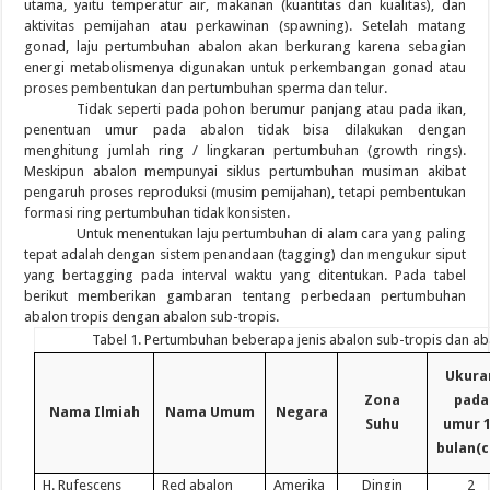
utama, yaitu temperatur air, makanan (kuantitas dan kualitas), dan
aktivitas pemijahan atau perkawinan (spawning). Setelah matang
gonad, laju pertumbuhan abalon akan berkurang karena sebagian
energi metabolismenya digunakan untuk perkembangan gonad atau
proses pembentukan dan pertumbuhan sperma dan telur.
Tidak seperti pada pohon berumur panjang atau pada ikan,
penentuan umur pada abalon tidak bisa dilakukan dengan
menghitung jumlah ring / lingkaran pertumbuhan (growth rings).
Meskipun abalon mempunyai siklus pertumbuhan musiman akibat
pengaruh proses reproduksi (musim pemijahan), tetapi pembentukan
formasi ring pertumbuhan tidak konsisten.
Untuk menentukan laju pertumbuhan di alam cara yang paling
tepat adalah dengan sistem penandaan (tagging) dan mengukur siput
yang bertagging pada interval waktu yang ditentukan. Pada tabel
berikut memberikan gambaran tentang perbedaan pertumbuhan
abalon tropis dengan abalon sub-tropis.
Tabel 1. Pertumbuhan beberapa jenis abalon sub-tropis dan ab
Ukura
Zona
pada
Nama Ilmiah
Nama Umum
Negara
Suhu
umur 
bulan(
H. Rufescens
Red abalon
Amerika
Dingin
2