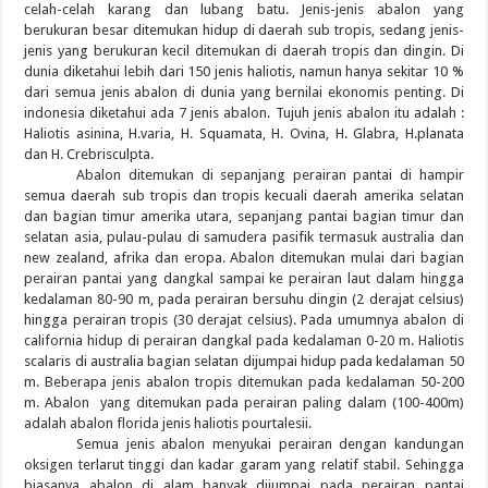
celah-celah karang dan lubang batu. Jenis-jenis abalon yang
berukuran besar ditemukan hidup di daerah sub tropis, sedang jenis-
jenis yang berukuran kecil ditemukan di daerah tropis dan dingin. Di
dunia diketahui lebih dari 150 jenis haliotis, namun hanya sekitar 10 %
dari semua jenis abalon di dunia yang bernilai ekonomis penting. Di
indonesia diketahui ada 7 jenis abalon. Tujuh jenis abalon itu adalah :
Haliotis asinina, H.varia, H. Squamata, H. Ovina, H. Glabra, H.planata
dan H. Crebrisculpta.
Abalon ditemukan di sepanjang perairan pantai di hampir
semua daerah sub tropis dan tropis kecuali daerah amerika selatan
dan bagian timur amerika utara, sepanjang pantai bagian timur dan
selatan asia, pulau-pulau di samudera pasifik termasuk australia dan
new zealand, afrika dan eropa. Abalon ditemukan mulai dari bagian
perairan pantai yang dangkal sampai ke perairan laut dalam hingga
kedalaman 80-90 m, pada perairan bersuhu dingin (2 derajat celsius)
hingga perairan tropis (30 derajat celsius). Pada umumnya abalon di
california hidup di perairan dangkal pada kedalaman 0-20 m. Haliotis
scalaris di australia bagian selatan dijumpai hidup pada kedalaman 50
m. Beberapa jenis abalon tropis ditemukan pada kedalaman 50-200
m. Abalon yang ditemukan pada perairan paling dalam (100-400m)
adalah abalon florida jenis haliotis pourtalesii.
Semua jenis abalon menyukai perairan dengan kandungan
oksigen terlarut tinggi dan kadar garam yang relatif stabil. Sehingga
biasanya abalon di alam banyak dijumpai pada perairan pantai