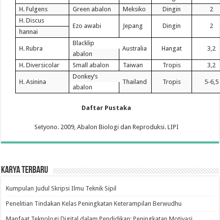
H. Fulgens
Green abalon
Meksiko
Dingin
2
H. Discus
Ezo awabi
Jepang
Dingin
2
hannai
Blacklip
H. Rubra
Australia
Hangat
3,2
abalon
H. Diversicolar
Small abalon
Taiwan
Tropis
3,2
Donkey’s
H. Asinina
Thailand
Tropis
5-6,5
abalon
Daftar Pustaka
Setyono. 2009, Abalon Biologi dan Reproduksi. LIPI
Karya Terbaru
Kumpulan Judul Skripsi Ilmu Teknik Sipil
Penelitian Tindakan Kelas Peningkatan Keterampilan Berwudhu
Manfaat Teknologi Digital dalam Pendidikan: Peningkatan Motivasi