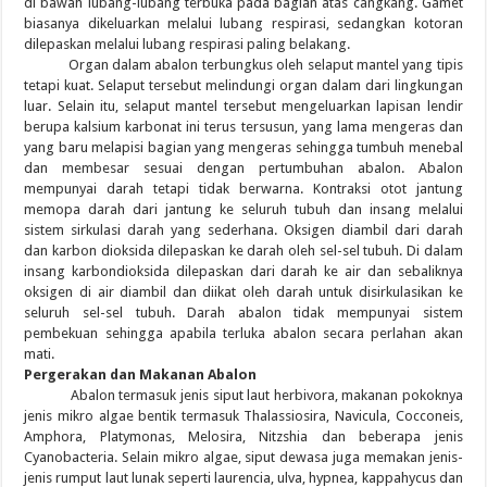
di bawah lubang-lubang terbuka pada bagian atas cangkang. Gamet
biasanya dikeluarkan melalui lubang respirasi, sedangkan kotoran
dilepaskan melalui lubang respirasi paling belakang.
Organ dalam abalon terbungkus oleh selaput mantel yang tipis
tetapi kuat. Selaput tersebut melindungi organ dalam dari lingkungan
luar. Selain itu, selaput mantel tersebut mengeluarkan lapisan lendir
berupa kalsium karbonat ini terus tersusun, yang lama mengeras dan
yang baru melapisi bagian yang mengeras sehingga tumbuh menebal
dan membesar sesuai dengan pertumbuhan abalon. Abalon
mempunyai darah tetapi tidak berwarna. Kontraksi otot jantung
memopa darah dari jantung ke seluruh tubuh dan insang melalui
sistem sirkulasi darah yang sederhana. Oksigen diambil dari darah
dan karbon dioksida dilepaskan ke darah oleh sel-sel tubuh. Di dalam
insang karbondioksida dilepaskan dari darah ke air dan sebaliknya
oksigen di air diambil dan diikat oleh darah untuk disirkulasikan ke
seluruh sel-sel tubuh. Darah abalon tidak mempunyai sistem
pembekuan sehingga apabila terluka abalon secara perlahan akan
mati.
Pergerakan dan Makanan Abalon
Abalon termasuk jenis siput laut herbivora, makanan pokoknya
jenis mikro algae bentik termasuk Thalassiosira, Navicula, Cocconeis,
Amphora, Platymonas, Melosira, Nitzshia dan beberapa jenis
Cyanobacteria. Selain mikro algae, siput dewasa juga memakan jenis-
jenis rumput laut lunak seperti laurencia, ulva, hypnea, kappahycus dan