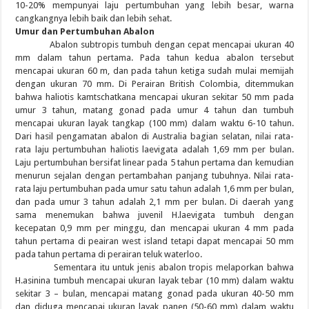
10-20% mempunyai laju pertumbuhan yang lebih besar, warna
cangkangnya lebih baik dan lebih sehat.
Umur dan Pertumbuhan Abalon
Abalon subtropis tumbuh dengan cepat mencapai ukuran 40
mm dalam tahun pertama. Pada tahun kedua abalon tersebut
mencapai ukuran 60 m, dan pada tahun ketiga sudah mulai memijah
dengan ukuran 70 mm. Di Perairan British Colombia, ditemmukan
bahwa haliotis kamtschatkana mencapai ukuran sekitar 50 mm pada
umur 3 tahun, matang gonad pada umur 4 tahun dan tumbuh
mencapai ukuran layak tangkap (100 mm) dalam waktu 6-10 tahun.
Dari hasil pengamatan abalon di Australia bagian selatan, nilai rata-
rata laju pertumbuhan haliotis laevigata adalah 1,69 mm per bulan.
Laju pertumbuhan bersifat linear pada 5 tahun pertama dan kemudian
menurun sejalan dengan pertambahan panjang tubuhnya. Nilai rata-
rata laju pertumbuhan pada umur satu tahun adalah 1,6 mm per bulan,
dan pada umur 3 tahun adalah 2,1 mm per bulan. Di daerah yang
sama menemukan bahwa juvenil H.laevigata tumbuh dengan
kecepatan 0,9 mm per minggu, dan mencapai ukuran 4 mm pada
tahun pertama di peairan west island tetapi dapat mencapai 50 mm
pada tahun pertama di perairan teluk waterloo.
Sementara itu untuk jenis abalon tropis melaporkan bahwa
H.asinina tumbuh mencapai ukuran layak tebar (10 mm) dalam waktu
sekitar 3 – bulan, mencapai matang gonad pada ukuran 40-50 mm
dan diduga mencapai ukuran layak panen (50-60 mm) dalam waktu