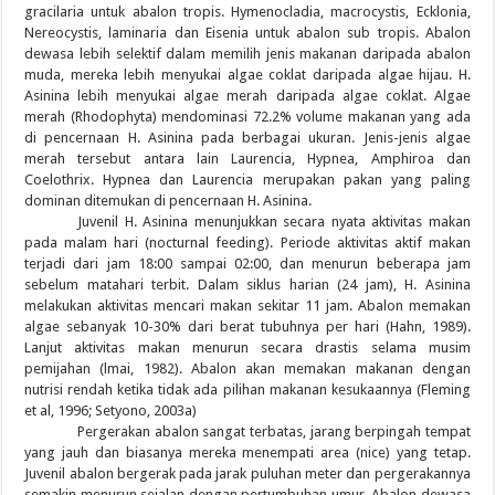
gracilaria untuk abalon tropis. Hymenocladia, macrocystis, Ecklonia,
Nereocystis, laminaria dan Eisenia untuk abalon sub tropis. Abalon
dewasa lebih selektif dalam memilih jenis makanan daripada abalon
muda, mereka lebih menyukai algae coklat daripada algae hijau. H.
Asinina lebih menyukai algae merah daripada algae coklat. Algae
merah (Rhodophyta) mendominasi 72.2% volume makanan yang ada
di pencernaan H. Asinina pada berbagai ukuran. Jenis-jenis algae
merah tersebut antara lain Laurencia, Hypnea, Amphiroa dan
Coelothrix. Hypnea dan Laurencia merupakan pakan yang paling
dominan ditemukan di pencernaan H. Asinina.
Juvenil H. Asinina menunjukkan secara nyata aktivitas makan
pada malam hari (nocturnal feeding). Periode aktivitas aktif makan
terjadi dari jam 18:00 sampai 02:00, dan menurun beberapa jam
sebelum matahari terbit. Dalam siklus harian (24 jam), H. Asinina
melakukan aktivitas mencari makan sekitar 11 jam. Abalon memakan
algae sebanyak 10-30% dari berat tubuhnya per hari (Hahn, 1989).
Lanjut aktivitas makan menurun secara drastis selama musim
pemijahan (lmai, 1982). Abalon akan memakan makanan dengan
nutrisi rendah ketika tidak ada pilihan makanan kesukaannya (Fleming
et al, 1996; Setyono, 2003a)
Pergerakan abalon sangat terbatas, jarang berpingah tempat
yang jauh dan biasanya mereka menempati area (nice) yang tetap.
Juvenil abalon bergerak pada jarak puluhan meter dan pergerakannya
semakin menurun sejalan dengan pertumbuhan umur. Abalon dewasa