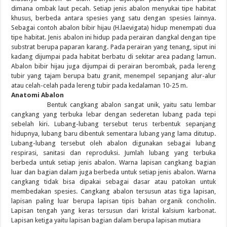
dimana ombak laut pecah. Setiap jenis abalon menyukai tipe habitat
khusus, berbeda antara spesies yang satu dengan spesies lainnya.
Sebagai contoh abalon bibir hijau (H.laevigata) hidup menempati dua
tipe habitat. Jenis abalon ini hidup pada perairan dangkal dengan tipe
substrat berupa paparan karang. Pada perairan yang tenang, siput ini
kadang dijumpai pada habitat berbatu di sekitar area padang lamun.
Abalon bibir hijau juga dijumpai di perairan berombak, pada lereng
tubir yang tajam berupa batu granit, menempel sepanjang alur-alur
atau celah-celah pada lereng tubir pada kedalaman 10-25 m.
Anatomi Abalon
Bentuk cangkang abalon sangat unik, yaitu satu lembar
cangkang yang terbuka lebar dengan sederetan lubang pada tepi
sebelah kiri. Lubang-lubang tersebut terus terbentuk sepanjang
hidupnya, lubang baru dibentuk sementara lubang yang lama ditutup.
Lubang-lubang tersebut oleh abalon digunakan sebagai lubang
respirasi, sanitasi dan reproduksi. Jumlah lubang yang terbuka
berbeda untuk setiap jenis abalon. Warna lapisan cangkang bagian
luar dan bagian dalam juga berbeda untuk setiap jenis abalon. Warna
cangkang tidak bisa dipakai sebagai dasar atau patokan untuk
membedakan spesies. Cangkang abalon tersusun atas tiga lapisan,
lapisan paling luar berupa lapisan tipis bahan organik concholin.
Lapisan tengah yang keras tersusun dari kristal kalsium karbonat.
Lapisan ketiga yaitu lapisan bagian dalam berupa lapisan mutiara