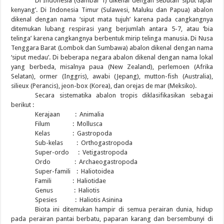
Di Indonesia (Gambar 1) dikenal dengan sebutan ‘siput lapar
kenyang’. Di Indonesia Timur (Sulawesi, Maluku dan Papua) abalon
dikenal dengan nama ‘siput mata tujuh’ karena pada cangkangnya
ditemukan lubang respirasi yang berjumlah antara 5-7, atau ‘bia
telinga’ karena cangkangnya berbentuk mirip telinga manusia. Di Nusa
Tenggara Barat (Lombok dan Sumbawa) abalon dikenal dengan nama
‘siput medau’. Di beberapa negara abalon dikenal dengan nama lokal
yang berbeda, misalnya paua (New Zealand), perlemoen (Afrika
Selatan), ormer (Inggris), awabi (Jepang), mutton-fish (Australia),
silieux (Perancis), jeon-box (Korea), dan orejas de mar (Meksiko).
Secara sistematika abalon tropis diklasifikasikan sebagai
berikut :
Kerajaan : Animalia
Filum : Mollusca
Kelas : Gastropoda
Sub-kelas : Orthogastropoda
Super-ordo : Vetigastropoda
Ordo : Archaeogastropoda
Super-famili : Haliotoidea
Famili : Haliotidae
Genus : Haliotis
Spesies : Haliotis Asinina
Biota ini ditemukan hampir di semua perairan dunia, hidup
pada perairan pantai berbatu, paparan karang dan bersembunyi di