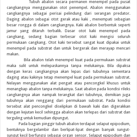
Tubuh abalon secara permanen menempel pada pusat
cangkangnya menggunakan otot penempel. Abalon menggunakan
cangkangnya sebagai perisai pelindung dari serangan predator.
Daging abalon sebagai otot gerak atau kaki , menempati sebagian
besar rongga di dalam cangkangnya. Kaki abalon berbentuk seperti
jamur yang ditaruh terbalik. Dasar otot kaki menempel pada
cangkang, sedang bagian terbesar otot kaki mengisi seluruh
permukaan cangkang. Otot kaki tersebut sangat kuat dipakai untuk
menempel pada substrat dan untuk bergerak dan merayap mencari
makan.
Bila abalon telah menempel kuat pada permukaan substrat
maka sulit untuk melepaskannya tanpa melukainya. Bila dipaksa
dengan keras cangkangnya akan lepas dari tubuhnya sementara
daging atau kakinya tetap menempel kuat pada permukaan substrat.
Nelayan menggunakan alat pengait atau pencongkel khusus untuk
menangkap abalon tanpa melukainya. Saat abalon pada kondisi rileks
cangkangnya akan nampak terangkat dari tubuhnya, demikian juga
tubuhnya akan renggang dari permukaan substrat. Pada kondisi
tersebut alat pencongkel diselipkan di bawah kaki dan digerakkan
dengan kejutan kecil sehingga abalon akan terlepas dari substrat dan
terguling untuk kemudian dipungut.
Pada bagian pinggir tubuh abalon terdapat selaput epipodium,
bentuknya bergelambir dan berlipat-lipat dengan banyak sungut-
sungut kecil berfungsi sebagai organ sensor. Selaput epipodium dan