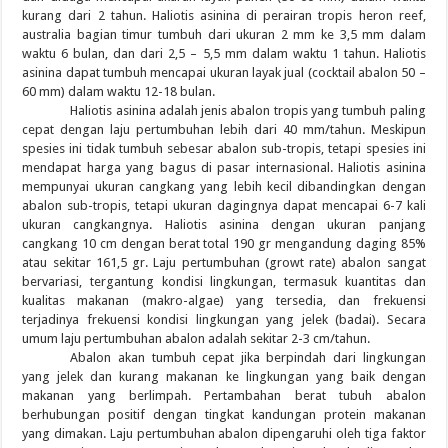
kurang dari 2 tahun. Haliotis asinina di perairan tropis heron reef,
australia bagian timur tumbuh dari ukuran 2 mm ke 3,5 mm dalam
waktu 6 bulan, dan dari 2,5 – 5,5 mm dalam waktu 1 tahun. Haliotis
asinina dapat tumbuh mencapai ukuran layak jual (cocktail abalon 50 –
60 mm) dalam waktu 12-18 bulan.
Haliotis asinina adalah jenis abalon tropis yang tumbuh paling
cepat dengan laju pertumbuhan lebih dari 40 mm/tahun. Meskipun
spesies ini tidak tumbuh sebesar abalon sub-tropis, tetapi spesies ini
mendapat harga yang bagus di pasar internasional. Haliotis asinina
mempunyai ukuran cangkang yang lebih kecil dibandingkan dengan
abalon sub-tropis, tetapi ukuran dagingnya dapat mencapai 6-7 kali
ukuran cangkangnya. Haliotis asinina dengan ukuran panjang
cangkang 10 cm dengan berat total 190 gr mengandung daging 85%
atau sekitar 161,5 gr. Laju pertumbuhan (growt rate) abalon sangat
bervariasi, tergantung kondisi lingkungan, termasuk kuantitas dan
kualitas makanan (makro-algae) yang tersedia, dan frekuensi
terjadinya frekuensi kondisi lingkungan yang jelek (badai). Secara
umum laju pertumbuhan abalon adalah sekitar 2-3 cm/tahun.
Abalon akan tumbuh cepat jika berpindah dari lingkungan
yang jelek dan kurang makanan ke lingkungan yang baik dengan
makanan yang berlimpah. Pertambahan berat tubuh abalon
berhubungan positif dengan tingkat kandungan protein makanan
yang dimakan. Laju pertumbuhan abalon dipengaruhi oleh tiga faktor