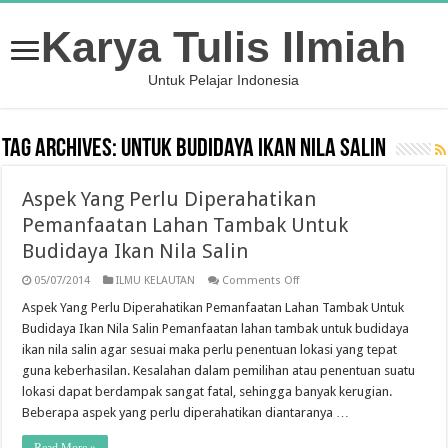
Karya Tulis Ilmiah
Untuk Pelajar Indonesia
Tag Archives:
Untuk Budidaya Ikan Nila Salin
Aspek Yang Perlu Diperahatikan
Pemanfaatan Lahan Tambak Untuk
Budidaya Ikan Nila Salin
on
05/07/2014
ILMU KELAUTAN
Comments Off
Aspek
Yang
Aspek Yang Perlu Diperahatikan Pemanfaatan Lahan Tambak Untuk
Perlu
Budidaya Ikan Nila Salin Pemanfaatan lahan tambak untuk budidaya
Diperahatikan
Pemanfaatan
ikan nila salin agar sesuai maka perlu penentuan lokasi yang tepat
Lahan
guna keberhasilan. Kesalahan dalam pemilihan atau penentuan suatu
Tambak
Untuk
lokasi dapat berdampak sangat fatal, sehingga banyak kerugian.
Budidaya
Ikan
Beberapa aspek yang perlu diperahatikan diantaranya …
Nila
Salin