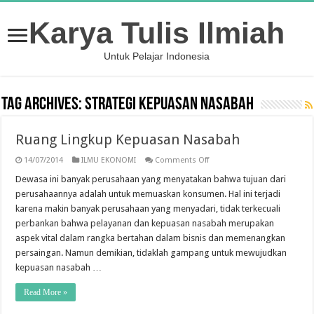
Karya Tulis Ilmiah
Untuk Pelajar Indonesia
Tag Archives:
Strategi Kepuasan Nasabah
Ruang Lingkup Kepuasan Nasabah
on
14/07/2014
ILMU EKONOMI
Comments Off
Ruang
Lingkup
Dewasa ini banyak perusahaan yang menyatakan bahwa tujuan dari
Kepuasan
perusahaannya adalah untuk memuaskan konsumen. Hal ini terjadi
Nasabah
karena makin banyak perusahaan yang menyadari, tidak terkecuali
perbankan bahwa pelayanan dan kepuasan nasabah merupakan
aspek vital dalam rangka bertahan dalam bisnis dan memenangkan
persaingan. Namun demikian, tidaklah gampang untuk mewujudkan
kepuasan nasabah …
Read More »