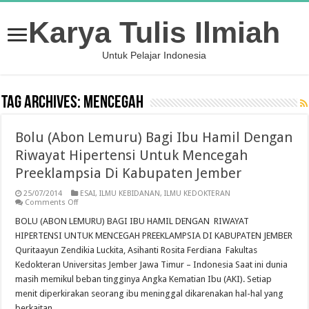
Karya Tulis Ilmiah
Untuk Pelajar Indonesia
Tag Archives:
Mencegah
Bolu (Abon Lemuru) Bagi Ibu Hamil Dengan
Riwayat Hipertensi Untuk Mencegah
Preeklampsia Di Kabupaten Jember
25/07/2014
ESAI
,
ILMU KEBIDANAN
,
ILMU KEDOKTERAN
on
Comments Off
Bolu
(Abon
BOLU (ABON LEMURU) BAGI IBU HAMIL DENGAN RIWAYAT
Lemuru)
HIPERTENSI UNTUK MENCEGAH PREEKLAMPSIA DI KABUPATEN JEMBER
Bagi
Ibu
Quritaayun Zendikia Luckita, Asihanti Rosita Ferdiana Fakultas
Hamil
Kedokteran Universitas Jember Jawa Timur – Indonesia Saat ini dunia
Dengan
Riwayat
masih memikul beban tingginya Angka Kematian Ibu (AKI). Setiap
Hipertensi
Untuk
menit diperkirakan seorang ibu meninggal dikarenakan hal-hal yang
Mencegah
berkaitan …