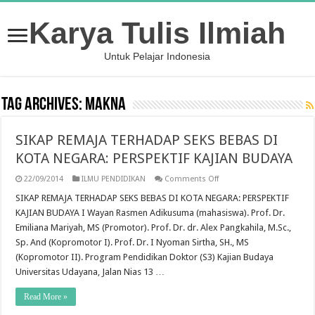
Karya Tulis Ilmiah
Untuk Pelajar Indonesia
Tag Archives:
Makna
SIKAP REMAJA TERHADAP SEKS BEBAS DI
KOTA NEGARA: PERSPEKTIF KAJIAN BUDAYA
on
22/09/2014
ILMU PENDIDIKAN
Comments Off
SIKAP
REMAJA
SIKAP REMAJA TERHADAP SEKS BEBAS DI KOTA NEGARA: PERSPEKTIF
TERHADAP
KAJIAN BUDAYA I Wayan Rasmen Adikusuma (mahasiswa). Prof. Dr.
SEKS
BEBAS
Emiliana Mariyah, MS (Promotor). Prof. Dr. dr. Alex Pangkahila, M.Sc.,
DI
Sp. And (Kopromotor I). Prof. Dr. I Nyoman Sirtha, SH., MS
KOTA
NEGARA:
(Kopromotor II). Program Pendidikan Doktor (S3) Kajian Budaya
PERSPEKTIF
KAJIAN
Universitas Udayana, Jalan Nias 13 …
BUDAYA
Read More »